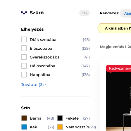
Szűrő
173
Rendezés:
Ajá
A kínálatban 
Elhelyezés
Diák szobába
(43)
Megjelenítés 1-2
Előszobába
(129)
Gyerekszobába
(41)
Hálószobába
(147)
Kedvezmén
Nappaliba
(138)
További (3)
Szín
Barna
(48)
Fekete
(27)
Kék
(33)
Narancsszín
(29)