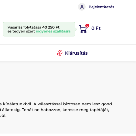
Bejelentkezés
0
Vásárlás folytatása
40 250 Ft
0 Ft
és tegyen szert
ingyenes szállításra
Kiárusítás
éta kínálatunkból. A választással biztosan nem lesz gond.
állatokig. Tehát ne habozzon, keresse meg tapétáját,
pül.