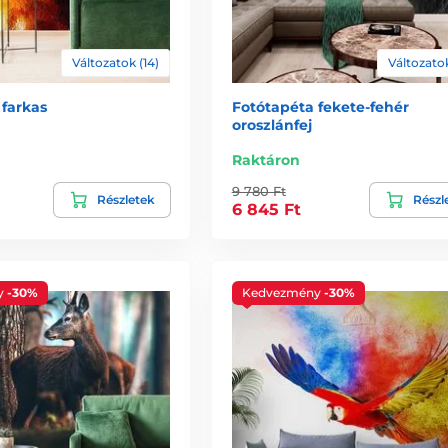
Változatok (14)
Változatok
 farkas
Fotótapéta fekete-fehér
oroszlánfej
Raktáron
9 780 Ft
Részletek
Részl
6 845 Ft
y
-30%
Kedvezmény
-30%