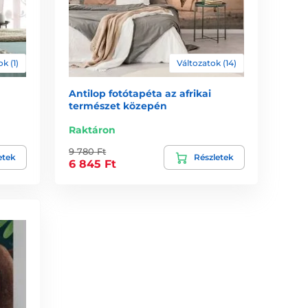
k (1)
Változatok (14)
Antilop fotótapéta az afrikai
természet közepén
Raktáron
9 780 Ft
etek
Részletek
6 845 Ft