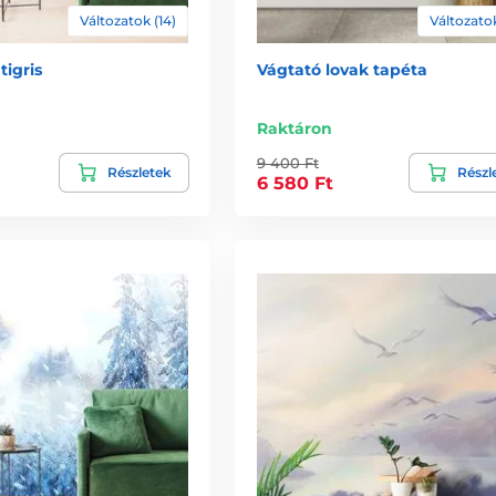
Változatok (14)
Változatok
tigris
Vágtató lovak tapéta
Raktáron
9 400 Ft
Részletek
Részl
6 580 Ft