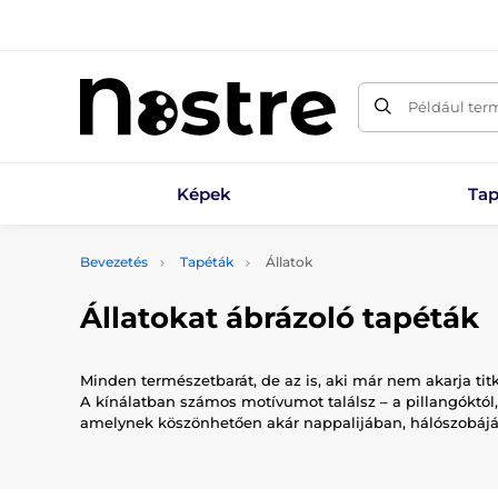
Például ter
Képek
Tap
Bevezetés
Tapéták
Állatok
Állatokat ábrázoló tapéták
Minden természetbarát, de az is, aki már nem akarja titk
A kínálatban számos motívumot találsz – a pillangóktól
amelynek köszönhetően akár nappalijában, hálószobájáb