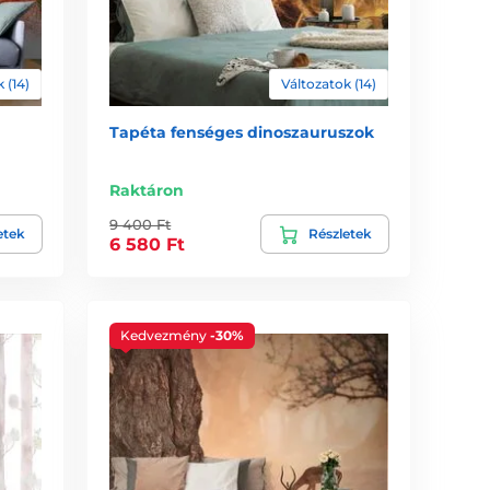
 (14)
Változatok (14)
a
Tapéta fenséges dinoszauruszok
Raktáron
9 400 Ft
etek
Részletek
6 580 Ft
Kedvezmény
-30%