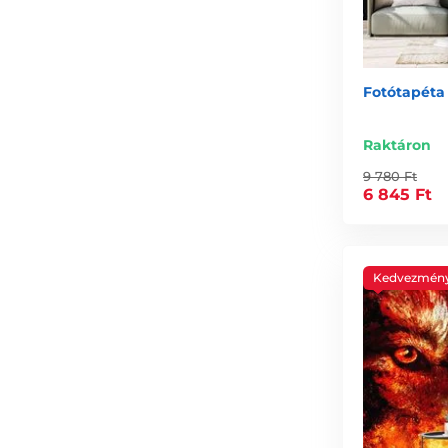
Fotótapéta 
Raktáron
9 780 Ft
6 845 Ft
Kedvezmén