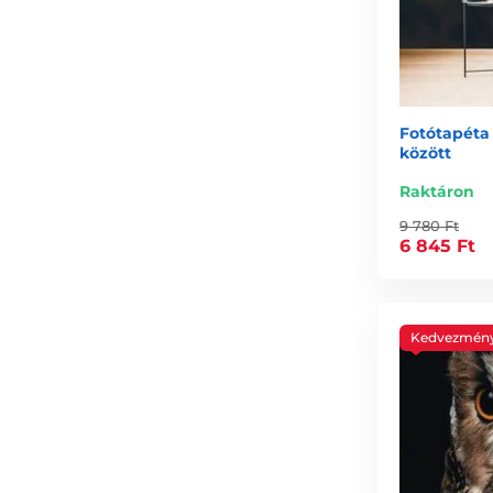
Fotótapéta 
között
Raktáron
9 780 Ft
6 845 Ft
Kedvezmén