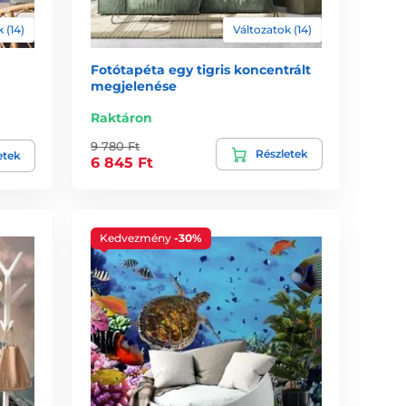
 (14)
Változatok (14)
Fotótapéta egy tigris koncentrált
megjelenése
Raktáron
9 780 Ft
Részletek
etek
6 845 Ft
Kedvezmény
-30%