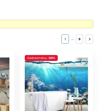
…
1
9
Kedvezmény
-30%