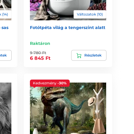
 (14)
Változatok (10)
 sas
Fotótpéta világ a tengerszint alatt
Raktáron
9 780 Ft
etek
Részletek
6 845 Ft
Kedvezmény
-30%