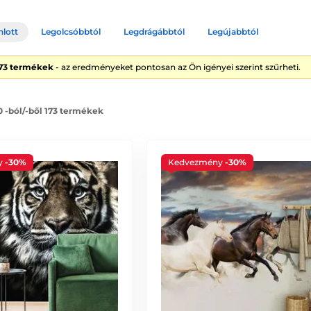
nlott
Legolcsóbbtól
Legdrágábbtól
Legújabbtól
173 termékek
- az eredményeket pontosan az Ön igényei szerint szűrheti.
0 -ból/-ből 173 termékek
y
-30%
Kedvezmény
-30%