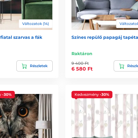
Változatok (14)
Változatok
fiatal szarvas a fák
Színes repülő papagáj tapét
Raktáron
9 400 Ft
Részletek
Részl
6 580 Ft
y
-30%
Kedvezmény
-30%