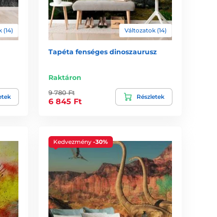
 (14)
Változatok (14)
Tapéta fenséges dinoszaurusz
Raktáron
9 780 Ft
etek
Részletek
6 845 Ft
Kedvezmény
-30%