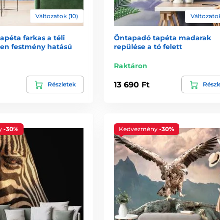
Változatok (10)
Változatok
péta farkas a téli
Öntapadó tapéta madarak
en festmény hatású
repülése a tó felett
Raktáron
13 690 Ft
Részletek
Részl
y
-30%
Kedvezmény
-30%