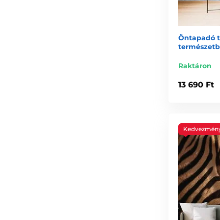
Öntapadó ta
természetb
Raktáron
13 690 Ft
Kedvezmén