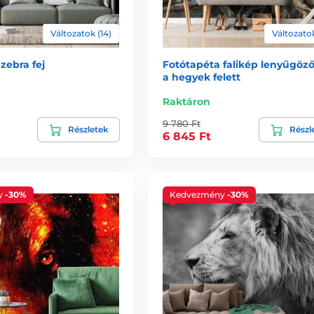
Változatok (14)
Változatok
zebra fej
Fotótapéta falikép lenyűgöző
a hegyek felett
Raktáron
9 780 Ft
Részletek
Részl
6 845 Ft
y
-30%
Kedvezmény
-30%