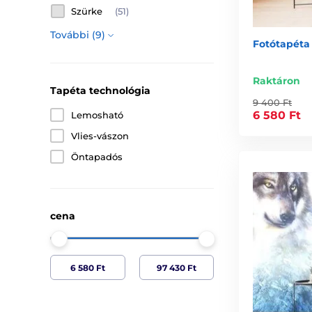
Szürke
(51)
További (9)
Fotótapéta 
Raktáron
Tapéta technológia
9 400 Ft
6 580 Ft
Lemosható
Vlies-vászon
Öntapadós
cena