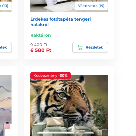
 (10)
Változatok (14)
Érdekes fotótapéta tengeri
halakról
Raktáron
9 400 Ft
etek
Részletek
6 580 Ft
Kedvezmény
-30%