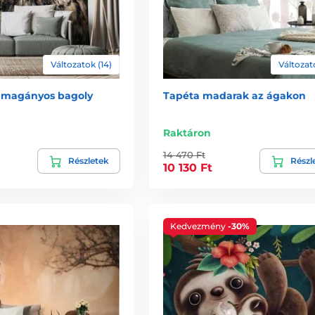
Változatok (14)
Változato
 magányos bagoly
Tapéta madarak az ágakon
Raktáron
14 470 Ft
Részletek
Részl
10 130 Ft
Kedvezmény
-30%