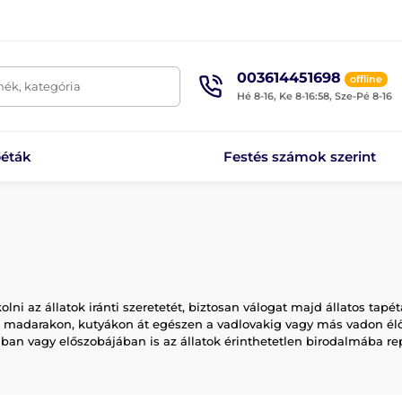
003614451698
offline
mék, kategória
Hé 8-16, Ke 8-16:58, Sze-Pé 8-16
éták
Festés számok szerint
olni az állatok iránti szeretetét, biztosan válogat majd állatos tap
, madarakon, kutyákon át egészen a vadlovakig vagy más vadon élő 
an vagy előszobájában is az állatok érinthetetlen birodalmába re