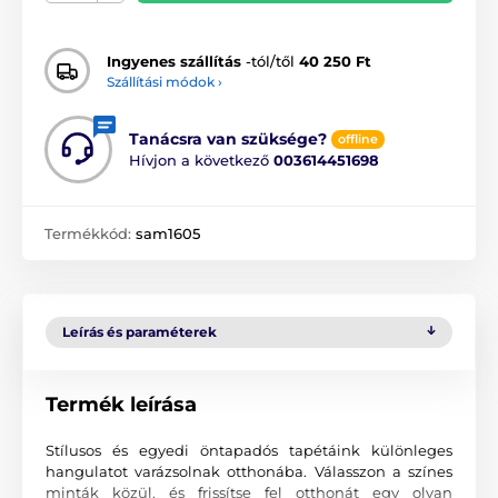
Ingyenes szállítás
-tól/től
40 250 Ft
Szállítási módok ›
Tanácsra van szüksége?
offline
Hívjon a következő
003614451698
Termékkód:
sam1605
Leírás és paraméterek
Termék leírása
Stílusos és egyedi öntapadós tapétáink különleges
hangulatot varázsolnak otthonába. Válasszon a színes
minták közül, és frissítse fel otthonát egy olyan