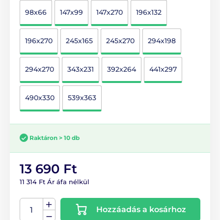
98x66
147x99
147x270
196x132
196x270
245x165
245x270
294x198
294x270
343x231
392x264
441x297
490x330
539x363
Raktáron > 10 db
13 690 Ft
11 314 Ft Ár áfa nélkül
Hozzáadás a kosárhoz