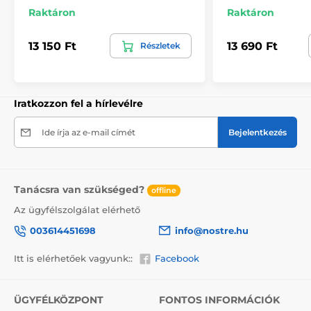
A 270 cm magas tapéták mintája igazodik a
Raktáron
Raktáron
mérethez, ami a minta egy részének levágását
eredményezheti. A webshopban a méret
13 150 Ft
13 690 Ft
Részletek
kiválasztásakor megjelenik a pontos előnézet. Minden
tapéta 49 cm széles csíkokból áll.
Méretek (cm-ben): 147x270
(3 csík),
196x270
(4 csík),
245x270
(5 csík)
, 294x270
(6 csík)
Iratkozzon fel a hírlevélre
Ide írja az e-mail címét
Bejelentkezés
Tanácsra van szükséged?
offline
Az ügyfélszolgálat elérhető
003614451698
info@nostre.hu
Itt is elérhetőek vagyunk::
Facebook
ÜGYFÉLKÖZPONT
FONTOS INFORMÁCIÓK
Környezetbarát és egészségbarát