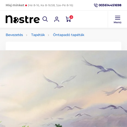
003614451698
Hívj minket
(Hé 8-16, Ke 8-16:58, Sze-Pé 8-16)
0
Menü
Bevezetés
Tapéták
Öntapadó tapéták