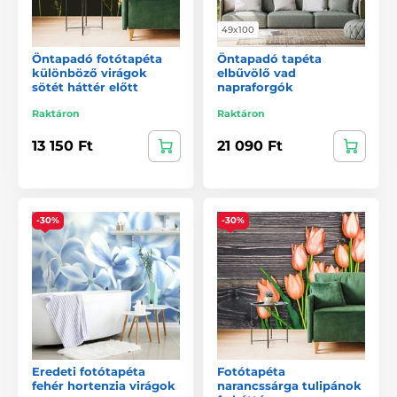
49x100
Öntapadó fotótapéta
Öntapadó tapéta
különböző virágok
elbűvölő vad
sötét háttér előtt
napraforgók
Raktáron
Raktáron
13 150 Ft
21 090 Ft
-30%
-30%
Eredeti fotótapéta
Fotótapéta
fehér hortenzia virágok
narancssárga tulipánok