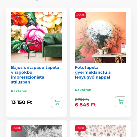
-30%
Bájos öntapadó tapéta
Fotótapéta
virágokból
gyermekláncfű a
impresszionista
lenyugvó nappal
stílusban
Raktáron
Raktáron
9 780 Ft
13 150 Ft
6 845 Ft
-30%
-30%