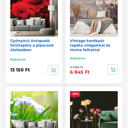
Gyönyörű öntapadó
Vintage kerékpár
fotótapéta a pipacsok
tapéta virágokkal és
ölelésében
Home felirattal
Raktáron
Raktáron
9 780 Ft
13 150 Ft
6 845 Ft
-30%