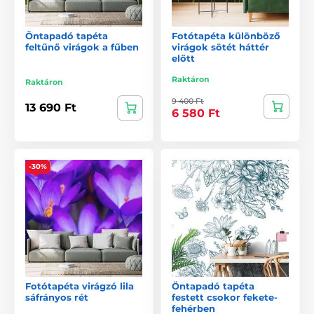
Öntapadó tapéta
Fotótapéta különböző
feltűnő virágok a fűben
virágok sötét háttér
előtt
Raktáron
Raktáron
9 400 Ft
13 690 Ft
6 580 Ft
-30%
Fotótapéta virágzó lila
Öntapadó tapéta
sáfrányos rét
festett csokor fekete-
fehérben