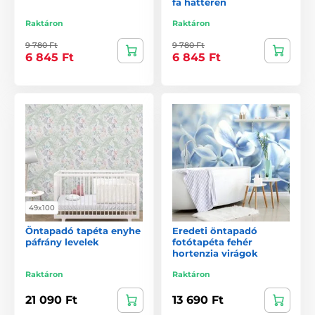
fa háttéren
Raktáron
Raktáron
9 780 Ft
9 780 Ft
6 845 Ft
6 845 Ft
49x100
Öntapadó tapéta enyhe
Eredeti öntapadó
páfrány levelek
fotótapéta fehér
hortenzia virágok
Raktáron
Raktáron
21 090 Ft
13 690 Ft