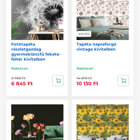
49x100
Fotótapéta
Tapéta napraforgó
részletgazdag
vintage kivitelben
gyermekláncfű fekete-
fehér kivitelben
Raktáron
Raktáron
9 780 Ft
14 470 Ft
6 845 Ft
10 130 Ft