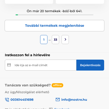
Ön már 20 termékek -ból/-ből 641.
További termékek megjelenítése
…
1
33
Iratkozzon fel a hírlevélre
Ide írja az e-mail címét
Bejelentkezés
Tanácsra van szükséged?
offline
Az ügyfélszolgálat elérhető
003614451698
info@nostre.hu