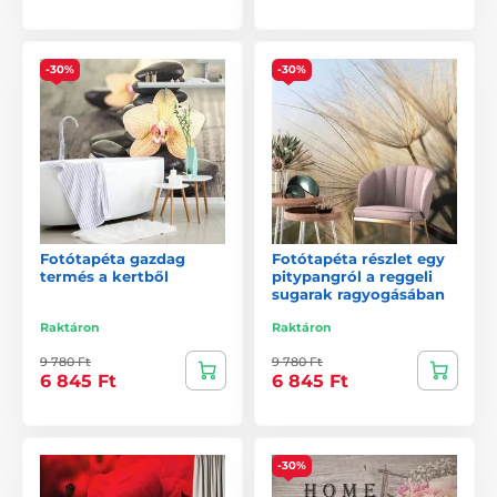
-30%
-30%
Fotótapéta gazdag
Fotótapéta részlet egy
termés a kertből
pitypangról a reggeli
sugarak ragyogásában
Raktáron
Raktáron
9 780 Ft
9 780 Ft
6 845 Ft
6 845 Ft
-30%