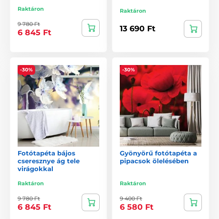
Raktáron
Raktáron
9 780 Ft
13 690 Ft
6 845 Ft
-30%
-30%
Fotótapéta bájos
Gyönyörű fotótapéta a
cseresznye ág tele
pipacsok ölelésében
virágokkal
Raktáron
Raktáron
9 780 Ft
9 400 Ft
6 845 Ft
6 580 Ft