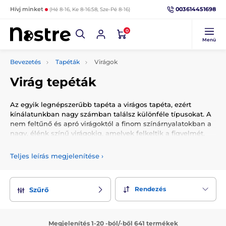
003614451698
Hívj minket
(Hé 8-16, Ke 8-16:58, Sze-Pé 8-16)
0
Menü
Bevezetés
Tapéták
Virágok
Virág tepéták
Az egyik legnépszerűbb tapéta a virágos tapéta, ezért
kínálatunkban nagy számban találsz különféle típusokat. A
nem feltűnő és apró virágoktól a finom színárnyalatokban a
nagy, élénk színű virágokig, amelyek felkeltik a figyelmét.
Amellett, hogy a virágos tapéták mindenkit elbűvölnek,
univerzálisak, ezért bárhol elhelyezheti őket - a nappaliban,
Teljes leírás megjelenítése
›
a hálószobában, a gyerekszobában vagy a konyhában, akár
az irodában és a dolgozószobában is. Ha lágyságot,
eleganciát és szeretetet szeretne teremteni lakásába, akkor
Rendezés
Szűrő
biztosan talál olyan tapétát, amely tetszeni fog.
Megjelenítés 1-20 -ból/-ből 641 termékek