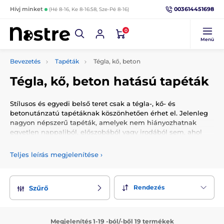
003614451698
Hívj minket
(Hé 8-16, Ke 8-16:58, Sze-Pé 8-16)
0
Menü
Bevezetés
Tapéták
Tégla, kő, beton
Tégla, kő, beton hatású tapéták
Stílusos és egyedi belső teret csak a tégla-, kő- és
betonutánzatú tapétáknak köszönhetően érhet el. Jelenleg
nagyon népszerű tapéták, amelyek nem hiányozhatnak
egyetlen nappaliból, előszobából vagy irodából sem, ahol
rusztikus, vidéki vagy vintage stílust szeretnének lehelni. Ha
azon gondolkodik, hogyan lehetne élénkíteni a falakat
Teljes leírás megjelenítése
›
irodájában, üzletében vagy gyártócsarnokában, nem fog
rosszul járni ezekkel a tapétákkal. Amellett, hogy ideális
kiegészítő, egy kis természetet visz a falra. Tehát ne
Rendezés
Szűrő
habozzon és válassza a lakberendezést, ami ráadásul
kedvezőbb, mint egy valódi téglával, kővel és betonnal
körülvett fal.
Megjelenítés 1-19 -ból/-ből 19 termékek