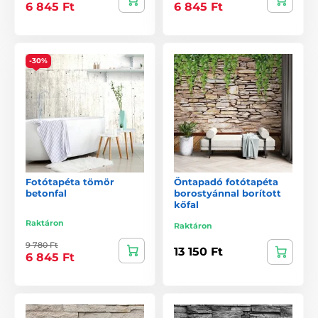
6 845 Ft
6 845 Ft
-30%
Fotótapéta tömör
Öntapadó fotótapéta
betonfal
borostyánnal borított
kőfal
Raktáron
Raktáron
9 780 Ft
13 150 Ft
6 845 Ft