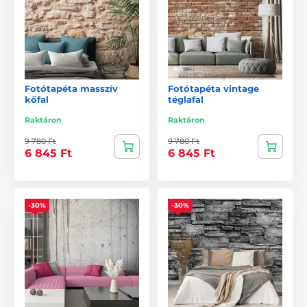
Fotótapéta masszív
Fotótapéta vintage
kőfal
téglafal
Raktáron
Raktáron
9 780 Ft
9 780 Ft
6 845 Ft
6 845 Ft
-30%
-30%