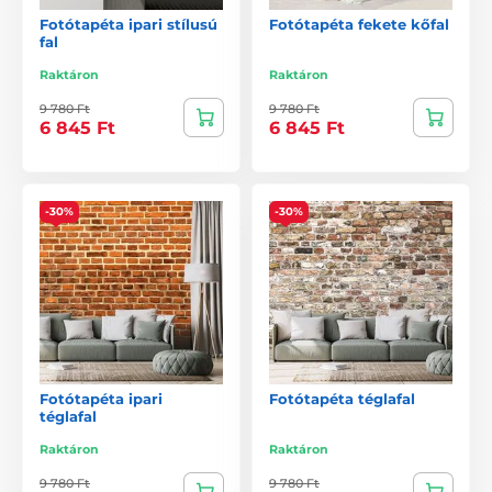
Fotótapéta ipari stílusú
Fotótapéta fekete kőfal
fal
Raktáron
Raktáron
9 780 Ft
9 780 Ft
6 845 Ft
6 845 Ft
-30%
-30%
Fotótapéta ipari
Fotótapéta téglafal
téglafal
Raktáron
Raktáron
9 780 Ft
9 780 Ft