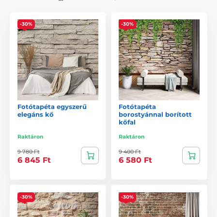
-30%
-30%
Fotótapéta egyszerű
Fotótapéta
elegáns kő
borostyánnal borított
kőfal
Raktáron
Raktáron
9 780 Ft
9 400 Ft
6 845 Ft
6 580 Ft
-30%
-30%