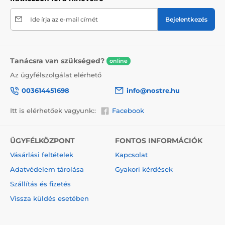
Ide írja az e-mail címét
Bejelentkezés
Tanácsra van szükséged?
online
Az ügyfélszolgálat elérhető
003614451698
info@nostre.hu
Itt is elérhetőek vagyunk::
Facebook
ÜGYFÉLKÖZPONT
FONTOS INFORMÁCIÓK
Vásárlási feltételek
Kapcsolat
Adatvédelem tárolása
Gyakori kérdések
Szállítás és fizetés
Vissza küldés esetében