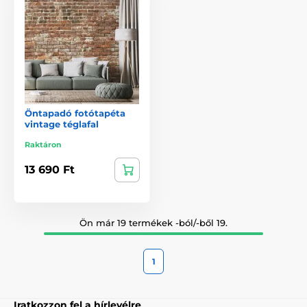
Öntapadó fotótapéta
vintage téglafal
Raktáron
13 690 Ft
Ön már 19 termékek -ból/-ből 19.
1
Iratkozzon fel a hírlevélre