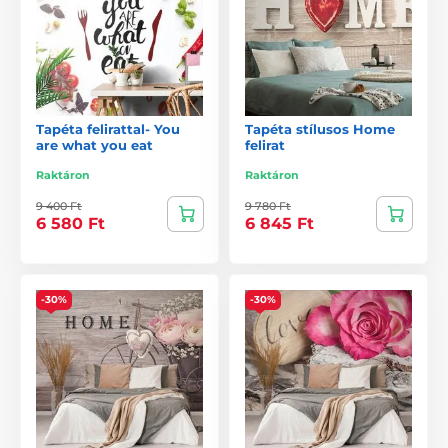
Tapéta felirattal- You
Tapéta stílusos Home
are what you eat
felirat
Raktáron
Raktáron
9 400 Ft
9 780 Ft
6 580 Ft
6 845 Ft
-30%
-30%