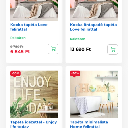
Kocka tapéta Love
Kocka öntapadó tapéta
felirattal
Love felirattal
Raktáron
Raktáron
9 780 Ft
13 690 Ft
6 845 Ft
-30%
-30%
Tapéta idézettel - Enjoy
Tapéta minimalista
life today
Home felirattal