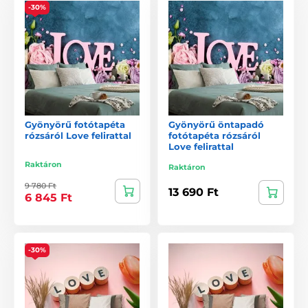
-30%
Gyönyörű fotótapéta
Gyönyörű öntapadó
rózsáról Love felirattal
fotótapéta rózsáról
Love felirattal
Raktáron
Raktáron
9 780 Ft
13 690 Ft
6 845 Ft
-30%