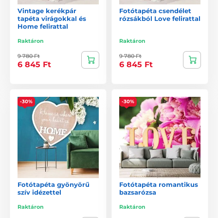
Vintage kerékpár
Fotótapéta csendélet
tapéta virágokkal és
rózsákból Love felirattal
Home felirattal
Raktáron
Raktáron
9 780 Ft
9 780 Ft
6 845 Ft
6 845 Ft
-30%
-30%
Fotótapéta gyönyörű
Fotótapéta romantikus
szív idézettel
bazsarózsa
Raktáron
Raktáron