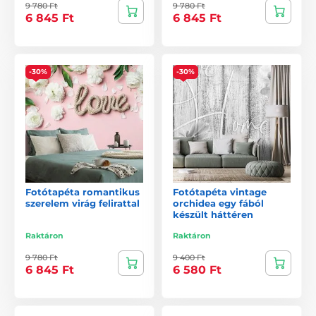
9 780 Ft
9 780 Ft
6 845 Ft
6 845 Ft
-30%
-30%
Fotótapéta romantikus
Fotótapéta vintage
szerelem virág felirattal
orchidea egy fából
készült háttéren
Raktáron
Raktáron
9 780 Ft
9 400 Ft
6 845 Ft
6 580 Ft