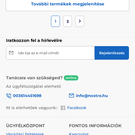
További termékek megjelenítése
1
2
Iratkozzon fel a hírlevélre
Ide írja az e-mail címét
Bejelentkezés
Tanácsra van szükséged?
online
Az ügyfélszolgálat elérhető
003614451698
info@nostre.hu
Itt is elérhetőek vagyunk::
Facebook
ÜGYFÉLKÖZPONT
FONTOS INFORMÁCIÓK
Vásárlási feltételek
Kapcsolat