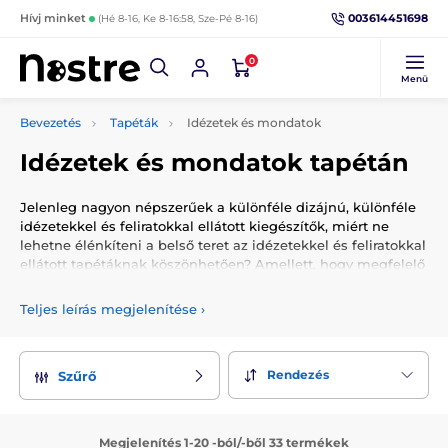
003614451698
Hívj minket
(Hé 8-16, Ke 8-16:58, Sze-Pé 8-16)
0
Menü
Bevezetés
Tapéták
Idézetek és mondatok
Idézetek és mondatok tapétán
Jelenleg nagyon népszerűek a különféle dizájnú, különféle
idézetekkel és feliratokkal ellátott kiegészítők, miért ne
lehetne élénkíteni a belső teret az idézetekkel és feliratokkal
ellátott tapétáknak köszönhetően? Amellett, hogy megfelelő
hangulatot teremtenek a belső térben, biztonságérzetet,
harmóniát és békét is hoznak. Ezenkívül bárhol elhelyezheti
Teljes leírás megjelenítése
›
őket - a nappalitól, konyhától vagy előszobától a falig a
cégénél. Ne habozzon, és találjon olyan háttérképet, amely
tökéletesen kiegészíti belső terét és mindenkit lenyűgöz!
Rendezés
Szűrő
Megjelenítés 1-20 -ból/-ből 33 termékek