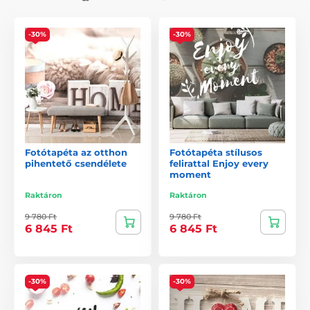
-30%
-30%
Fotótapéta az otthon
Fotótapéta stílusos
pihentető csendélete
felirattal Enjoy every
moment
Raktáron
Raktáron
9 780 Ft
9 780 Ft
6 845 Ft
6 845 Ft
-30%
-30%