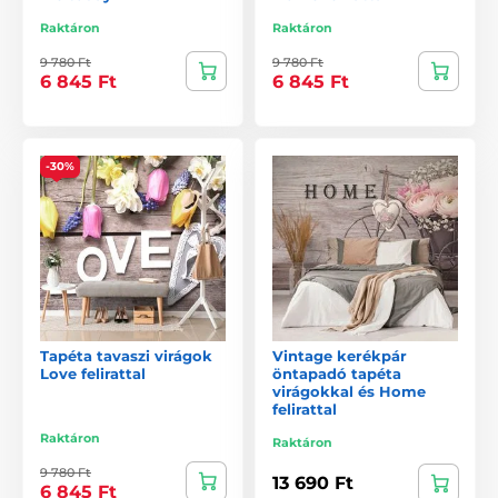
Raktáron
Raktáron
9 780 Ft
9 780 Ft
6 845 Ft
6 845 Ft
-30%
Tapéta tavaszi virágok
Vintage kerékpár
Love felirattal
öntapadó tapéta
virágokkal és Home
felirattal
Raktáron
Raktáron
9 780 Ft
13 690 Ft
6 845 Ft