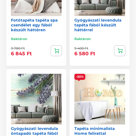
Fotótapéta tapéta spa
Gyógyászati ​​levendula
csendélet egy fából
tapéta fából készült
készült háttéren
háttérrel
Raktáron
Raktáron
9 780 Ft
9 400 Ft
6 845 Ft
6 580 Ft
-30%
Gyógyászati ​​levendula
Tapéta minimalista
öntapadó tapéta fából
Home felirattal