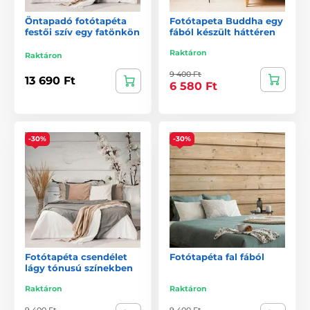
Öntapadó fotótapéta
Fotótapeta Buddha egy
festői szív egy fatönkön
fából készült háttéren
Raktáron
Raktáron
9 400 Ft
13 690 Ft
6 580 Ft
-30%
-30%
Fotótapéta csendélet
Fotótapéta fal fából
lágy tónusú színekben
Raktáron
Raktáron
9 400 Ft
9 400 Ft