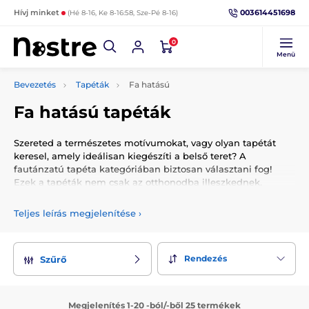
003614451698
Hívj minket
(Hé 8-16, Ke 8-16:58, Sze-Pé 8-16)
0
Menü
Bevezetés
Tapéták
Fa hatású
Fa hatású tapéták
Szereted a természetes motívumokat, vagy olyan tapétát
keresel, amely ideálisan kiegészíti a belső teret? A
fautánzatú tapéta kategóriában biztosan választani fog!
Ezek a tapéták nem csak az otthonodba illeszkednek,
hanem egyedi hangulatot is teremtenek. Az ezzel a
természetes motívummal ellátott tapéták a legjobban
Teljes leírás megjelenítése
›
illeszkednek a provence-i vagy skandináv stílusú
berendezéshez. Földes színű bútorokkal is kombinálhatod. A
helyszín Önön múlik!
Rendezés
Szűrő
Megjelenítés 1-20 -ból/-ből 25 termékek