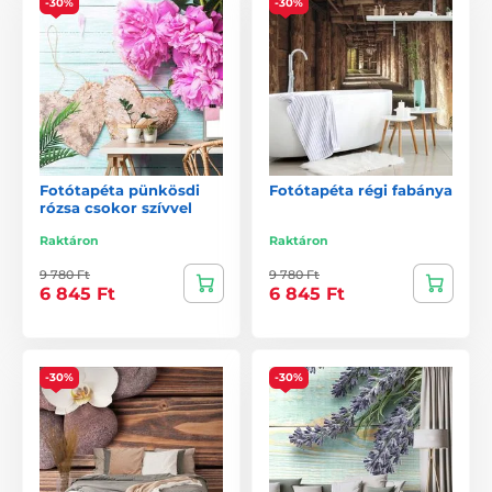
-30%
-30%
Fotótapéta pünkösdi
Fotótapéta régi fabánya
rózsa csokor szívvel
Raktáron
Raktáron
9 780 Ft
9 780 Ft
6 845 Ft
6 845 Ft
-30%
-30%