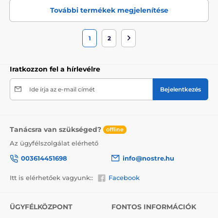
További termékek megjelenítése
1
2
Iratkozzon fel a hírlevélre
Ide írja az e-mail címét
Bejelentkezés
Tanácsra van szükséged?
offline
Az ügyfélszolgálat elérhető
003614451698
info@nostre.hu
Itt is elérhetőek vagyunk::
Facebook
ÜGYFÉLKÖZPONT
FONTOS INFORMÁCIÓK