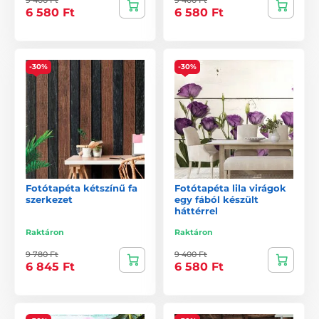
6 580 Ft
6 580 Ft
-30%
-30%
Fotótapéta kétszínű fa
Fotótapéta lila virágok
szerkezet
egy fából készült
háttérrel
Raktáron
Raktáron
9 780 Ft
9 400 Ft
6 845 Ft
6 580 Ft