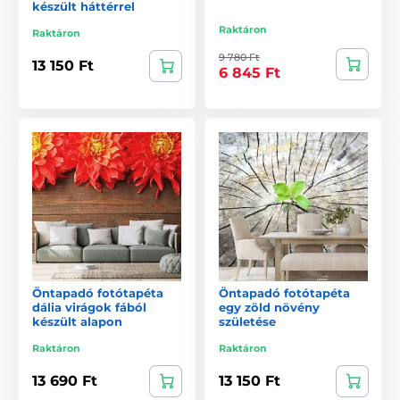
készült háttérrel
Raktáron
Raktáron
9 780 Ft
13 150 Ft
6 845 Ft
Öntapadó fotótapéta
Öntapadó fotótapéta
dália virágok fából
egy zöld növény
készült alapon
születése
Raktáron
Raktáron
13 690 Ft
13 150 Ft