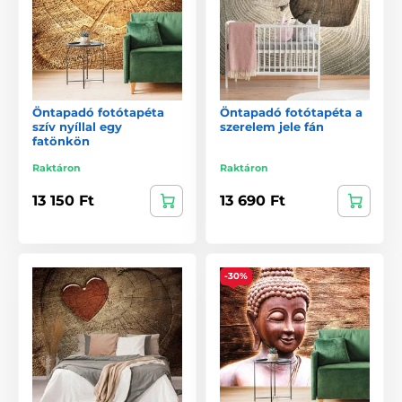
Öntapadó fotótapéta
Öntapadó fotótapéta a
szív nyíllal egy
szerelem jele fán
fatönkön
Raktáron
Raktáron
13 150 Ft
13 690 Ft
-30%