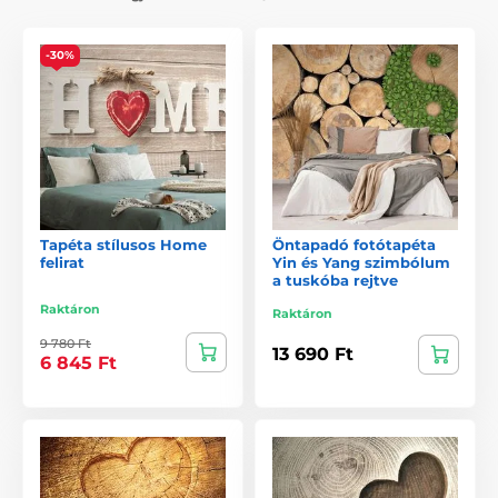
-30%
Tapéta stílusos Home
Öntapadó fotótapéta
felirat
Yin és Yang szimbólum
a tuskóba rejtve
Raktáron
Raktáron
9 780 Ft
13 690 Ft
6 845 Ft