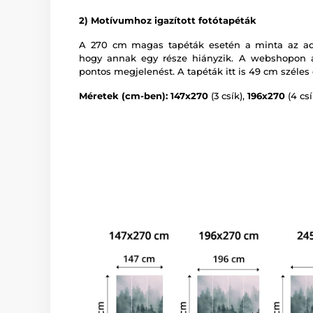
2) Motívumhoz igazított fotótapéták
A 270 cm magas tapéták esetén a minta az adot
hogy annak egy része hiányzik. A webshopon a
pontos megjelenést. A tapéták itt is 49 cm széles 
Méretek (cm-ben): 147x270
(3 csík),
196x270
(4 csí