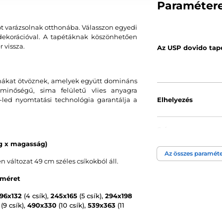
Paraméter
ot varázsolnak otthonába. Válasszon egyedi
s dekorációval. A tapétáknak köszönhetően
 vissza.
Az USP dovido tap
ormákat ötvöznek, amelyek együtt domináns
minőségű, sima felületű vlies anyagra
led nyomtatási technológia garantálja a
Elhelyezés
Szín
ég x magasság)
Az összes paraméte
Tapéta technológi
áltozat 49 cm széles csíkokból áll.
 méret
196x132
(4 csík),
245x165
(5 csík),
294x198
(9 csík),
490x330
(10 csík),
539x363
(11