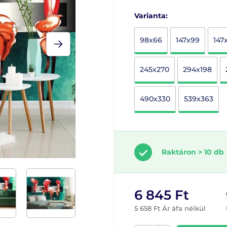
Varianta:
98x66
147x99
147
245x270
294x198
490x330
539x363
Raktáron > 10 db
6 845 Ft
5 658 Ft Ár áfa nélkül