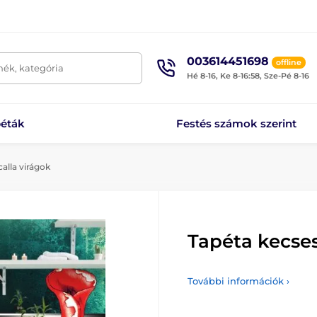
003614451698
offline
mék, kategória
Hé 8-16, Ke 8-16:58, Sze-Pé 8-16
éták
Festés számok szerint
alla virágok
Tapéta kecses
További információk ›