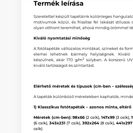
Termék leírása
Szeretettel készült tapétáink különleges hangulat
motívumok közül, és frissítse fel lakását stíluso
olyan otthont teremthet, ahová mindig örömmel tér
Kiváló nyomtatási minőség
A fotótapéták változatos mintákat, színeket és f
elemei lehetnek bármely helyiségnek. Kiváló 
2
készülnek, akár 170 g/m
súlyban. A korszerű UV-
kiváló tartósságot és színtartást.
Elérhető méretek és típusok (cm-ben – széless
A tapéták különböző méretekben kaphatók, minden v
1) Klasszikus fotótapéták – azonos minta, eltérő
Méretek (cm-ben): 98x66
(2 csík),
147x99
(3 csík),
(6 csík),
343x231
(7 csík),
392x264
(8 csík),
441x297
csík)