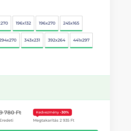
x270
196x132
196x270
245x165
294x270
343x231
392x264
441x297
9 780 Ft
Kedvezmény
-30%
Eredeti
Megtakarítás 2 935 Ft