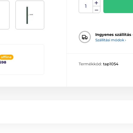
Ingyenes szállítás
Szállítási módok ›
offline
698
Termékkód:
tap1054