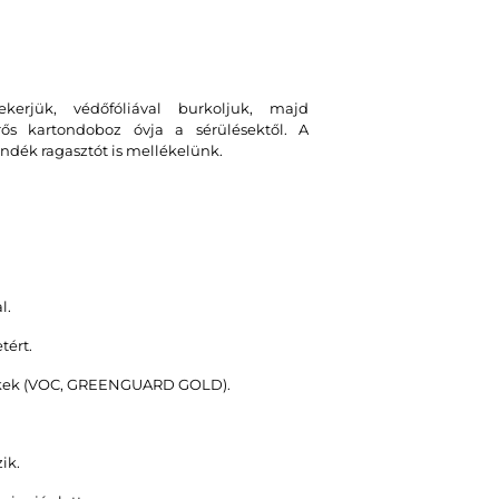
erjük, védőfóliával burkoljuk, majd
erős kartondoboz óvja a sérülésektől. A
ndék ragasztót is mellékelünk.
l.
tért.
stékek (VOC, GREENGUARD GOLD).
ik.