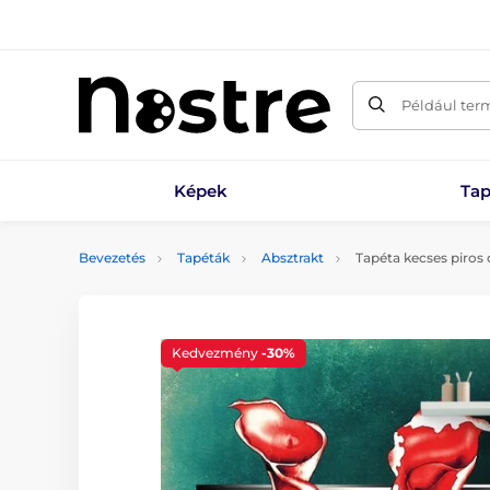
Például ter
Képek
Tap
Bevezetés
Tapéták
Absztrakt
Tapéta kecses piros c
Kedvezmény
-30%