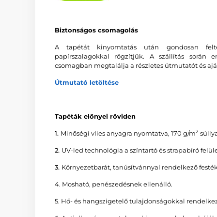
Biztonságos csomagolás
A tapétát kinyomtatás után gondosan feltek
papírszalagokkal rögzítjük. A szállítás során 
csomagban megtalálja a részletes útmutatót és ajá
Útmutató letöltése
Tapéták előnyei röviden
2
1.
Minőségi vlies anyagra nyomtatva, 170 g/m
súllya
2.
UV-led technológia a színtartó és strapabíró felüle
3.
Környezetbarát, tanúsítvánnyal rendelkező fe
4. Mosható, penészedésnek ellenálló.
5. Hő- és hangszigetelő tulajdonságokkal rendelkez