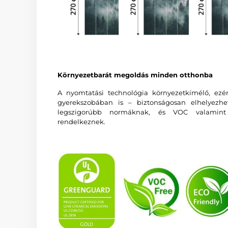
Környezetbarát megoldás minden otthonba
A nyomtatási technológia környezetkímélő, ezé
gyerekszobában is – biztonságosan elhelyezhe
legszigorúbb normáknak, és VOC valamin
rendelkeznek.