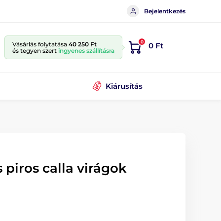
Bejelentkezés
0
Vásárlás folytatása
40 250 Ft
0 Ft
és tegyen szert
ingyenes szállításra
Kiárusítás
 piros calla virágok