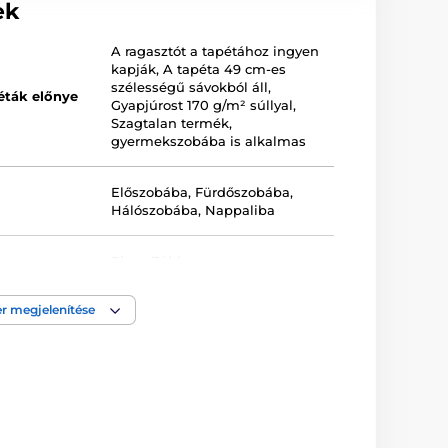
ek
A ragasztót a tapétához ingyen
kapják
,
A tapéta 49 cm-es
szélességű sávokból áll
,
éták előnye
Gyapjúrost 170 g/m² súllyal
,
Szagtalan termék,
gyermekszobába is alkalmas
Előszobába
,
Fürdőszobába
,
Hálószobába
,
Nappaliba
Piros
,
Zöld
r megjelenítése
a
Lemosható
,
Vlies-vászon