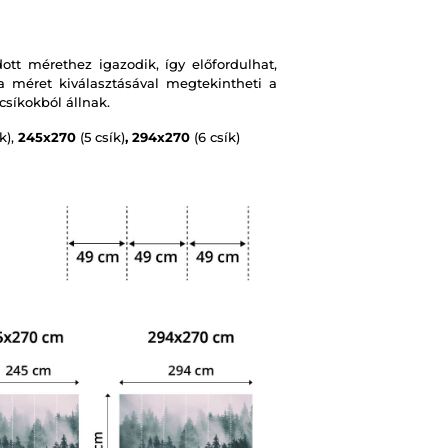
t mérethez igazodik, így előfordulhat,
 méret kiválasztásával megtekintheti a
csíkokból állnak.
k),
245x270
(5 csík)
, 294x270
(6 csík)