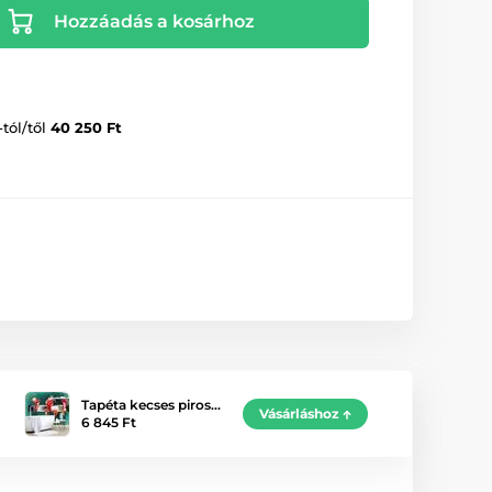
Hozzáadás a kosárhoz
-tól/től
40 250 Ft
Tapéta kecses piros…
Vásárláshoz
6 845 Ft