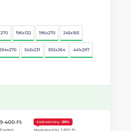
x270
196x132
196x270
245x165
294x270
343x231
392x264
441x297
9 400 Ft
Kedvezmény
-30%
Eredeti
Megtakarítás 2 820 Ft