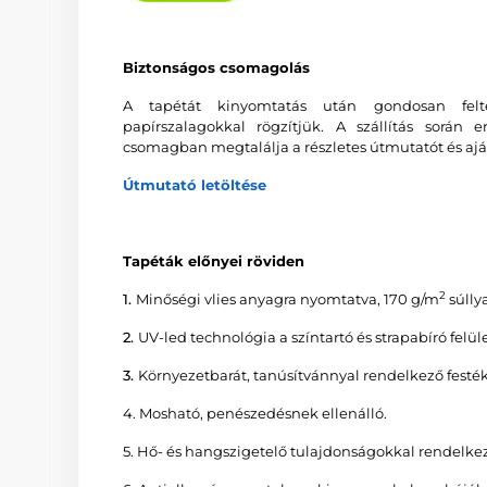
Biztonságos csomagolás
A tapétát kinyomtatás után gondosan feltek
papírszalagokkal rögzítjük. A szállítás során 
csomagban megtalálja a részletes útmutatót és ajá
Útmutató letöltése
Tapéták előnyei röviden
2
1.
Minőségi vlies anyagra nyomtatva, 170 g/m
súllya
2.
UV-led technológia a színtartó és strapabíró felüle
3.
Környezetbarát, tanúsítvánnyal rendelkező fe
4. Mosható, penészedésnek ellenálló.
5. Hő- és hangszigetelő tulajdonságokkal rendelkez