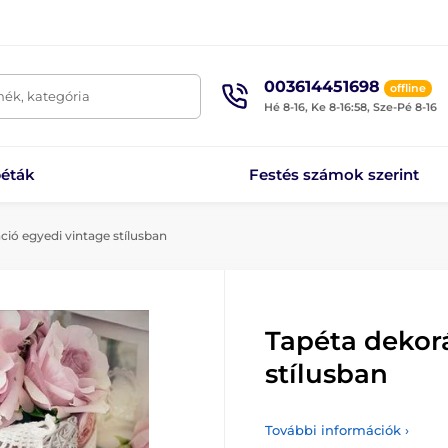
003614451698
offline
mék, kategória
Hé 8-16, Ke 8-16:58, Sze-Pé 8-16
éták
Festés számok szerint
ió egyedi vintage stílusban
Tapéta dekor
stílusban
További információk ›