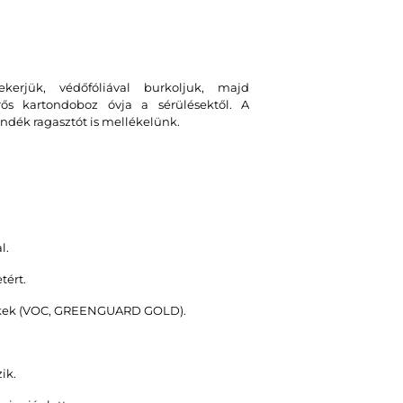
erjük, védőfóliával burkoljuk, majd
erős kartondoboz óvja a sérülésektől. A
ndék ragasztót is mellékelünk.
l.
tért.
stékek (VOC, GREENGUARD GOLD).
ik.