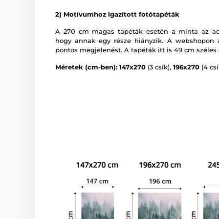
2) Motívumhoz igazított fotótapéták
A 270 cm magas tapéták esetén a minta az adot
hogy annak egy része hiányzik. A webshopon a
pontos megjelenést. A tapéták itt is 49 cm széles 
Méretek (cm-ben): 147x270
(3 csík),
196x270
(4 csí