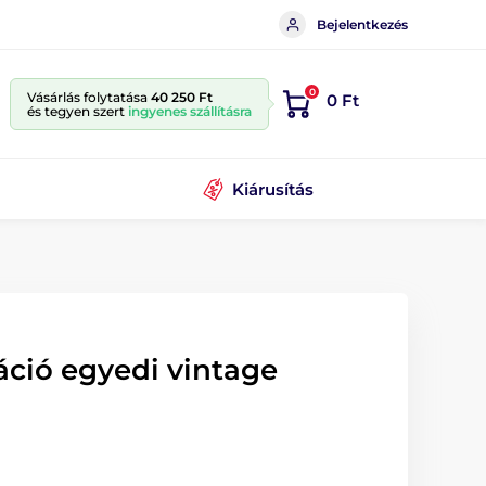
Bejelentkezés
0
Vásárlás folytatása
40 250 Ft
0 Ft
és tegyen szert
ingyenes szállításra
Kiárusítás
áció egyedi vintage