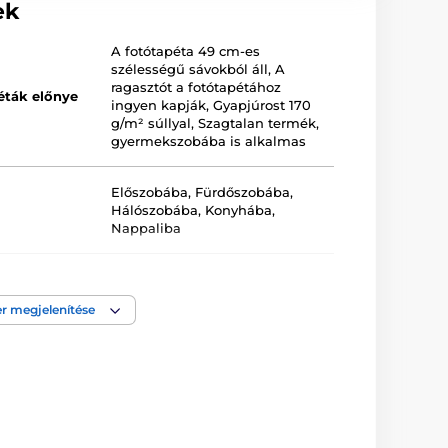
ek
A fotótapéta 49 cm-es
szélességű sávokból áll
,
A
ragasztót a fotótapétához
éták előnye
ingyen kapják
,
Gyapjúrost 170
g/m² súllyal
,
Szagtalan termék,
gyermekszobába is alkalmas
Előszobába
,
Fürdőszobába
,
Hálószobába
,
Konyhába
,
Nappaliba
Bézs
,
Rószaszínű
r megjelenítése
a
Lemosható
,
Vlies-vászon