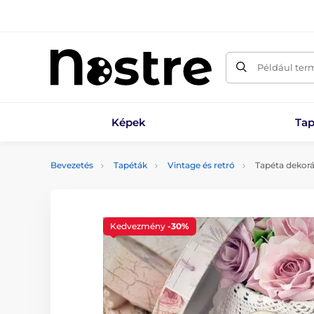
Például ter
Képek
Tap
Bevezetés
Tapéták
Vintage és retró
Tapéta dekorác
Kedvezmény
-30%