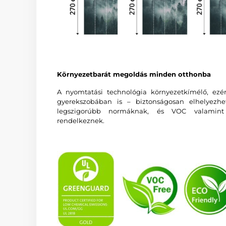
Környezetbarát megoldás minden otthonba
A nyomtatási technológia környezetkímélő, ezé
gyerekszobában is – biztonságosan elhelyezhe
legszigorúbb normáknak, és VOC valamin
rendelkeznek.