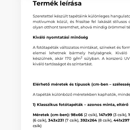
Termék leírása
Szeretettel készült tapétáink különleges hangulat
motívumok közül, és frissítse fel lakását stíluso
olyan otthont teremthet, ahová mindig örömmel tér
Kiváló nyomtatási minőség
A fotótapéták változatos mintákat, színeket és f
elemei lehetnek bármely helyiségnek. Kiváló 
2
készülnek, akár 170 g/m
súlyban. A korszerű UV-
kiváló tartósságot és színtartást.
Elérhető méretek és típusok (cm-ben – széless
A tapéták különböző méretekben kaphatók, minden v
1) Klasszikus fotótapéták – azonos minta, eltérő
Méretek (cm-ben): 98x66
(2 csík),
147x99
(3 csík),
(6 csík),
343x231
(7 csík),
392x264
(8 csík),
441x297
csík)