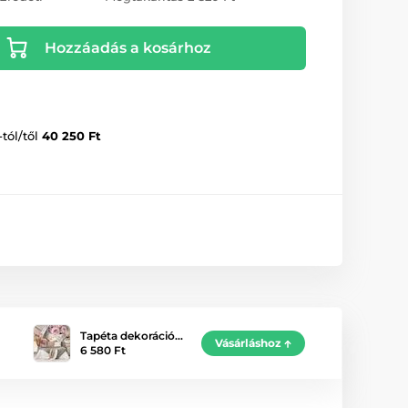
Hozzáadás a kosárhoz
-tól/től
40 250 Ft
Tapéta dekoráció…
Vásárláshoz
6 580 Ft