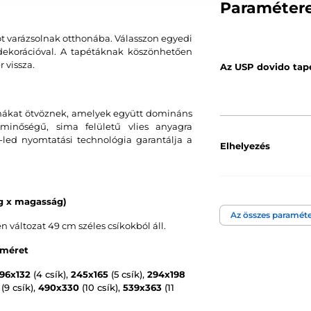
Paraméter
ot varázsolnak otthonába. Válasszon egyedi
s dekorációval. A tapétáknak köszönhetően
 vissza.
Az USP dovido tap
ormákat ötvöznek, amelyek együtt domináns
minőségű, sima felületű vlies anyagra
led nyomtatási technológia garantálja a
Elhelyezés
Szín
ég x magasság)
Az összes paraméte
áltozat 49 cm széles csíkokból áll.
Tapéta technológi
 méret
196x132
(4 csík),
245x165
(5 csík),
294x198
(9 csík),
490x330
(10 csík),
539x363
(11