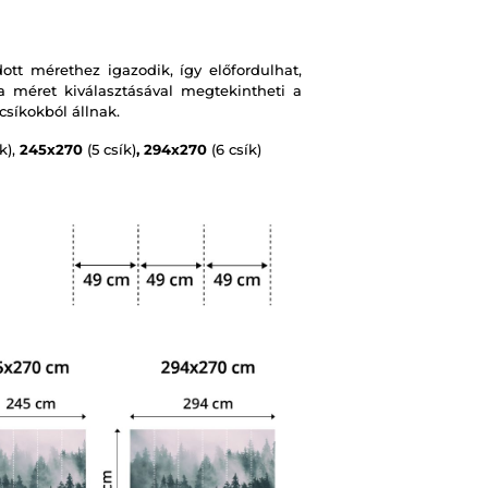
t mérethez igazodik, így előfordulhat,
 méret kiválasztásával megtekintheti a
csíkokból állnak.
k),
245x270
(5 csík)
, 294x270
(6 csík)