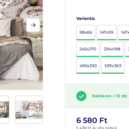
Varianta:
98x66
147x99
147
245x270
294x198
490x330
539x363
Raktáron > 10 db
6 580 Ft
5 438 Ft Ár áfa nélkül