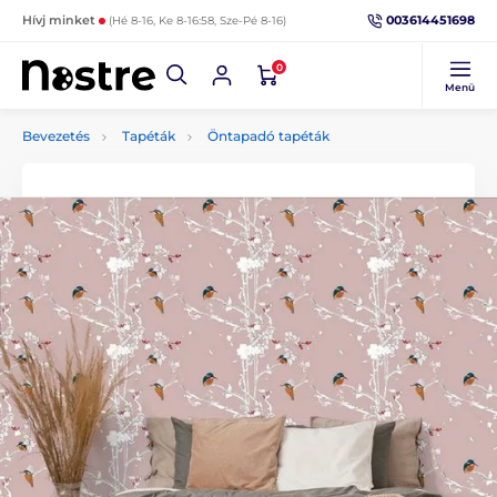
003614451698
Hívj minket
(Hé 8-16, Ke 8-16:58, Sze-Pé 8-16)
0
Menü
Bevezetés
Tapéták
Öntapadó tapéták