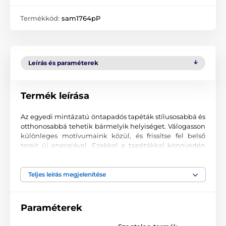
Termékkód:
sam1764pP
Leírás és paraméterek
Termék leírása
Az egyedi mintázatú öntapadós tapéták stílusosabbá és
otthonosabbá tehetik bármelyik helyiséget. Válogasson
különleges motívumaink közül, és frissítse fel belső
tereit új energiával. Ezekkel a tapétákkal könnyedén
kialakíthat egy hangulatos környezetet, ahová mindig
jó visszatérni.
Teljes leírás megjelenítése
Precíz nyomtatási minőség
A tapétákat kiváló minőségű, finoman texturált, matt
Paraméterek
felületű anyagra nyomtatjuk. A minta korszerű UV-led
technológiával kerül felvitelre, 90 µm vastag fóliára. A