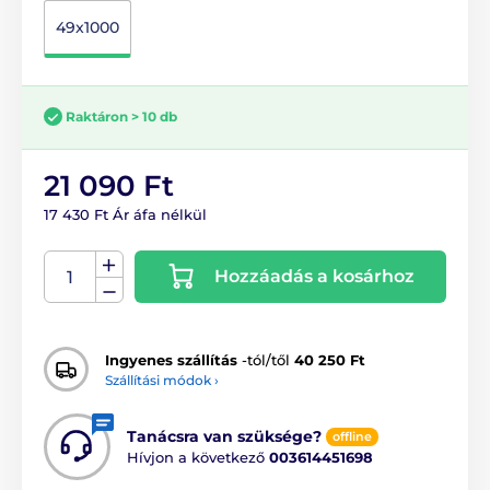
49x1000
Raktáron > 10 db
21 090 Ft
17 430 Ft Ár áfa nélkül
Hozzáadás a kosárhoz
Ingyenes szállítás
-tól/től
40 250 Ft
Szállítási módok ›
Tanácsra van szüksége?
offline
Hívjon a következő
003614451698