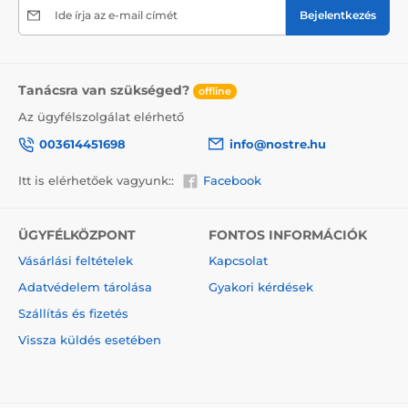
Ide írja az e-mail címét
Bejelentkezés
Egyszerű felhelyezés
Tanácsra van szükséged?
offline
A felhelyezés előtt győződjön meg róla, hogy a fal
felülete sima, tiszta, zsír- és pormentes. A legjobb
Az ügyfélszolgálat elérhető
eredmény érdekében ajánlott az alapozás. A nagy
003614451698
info@nostre.hu
tapadóerejű és rugalmas tapéták könnyen kezelhetők,
így bárki boldogul velük. A tapéta eltávolítása szintén
Itt is elérhetőek vagyunk::
Facebook
egyszerű. Ha szükséges, használja a mellékelt
útmutatót.
Útmutató letöltése
ÜGYFÉLKÖZPONT
FONTOS INFORMÁCIÓK
Vásárlási feltételek
Kapcsolat
Biztonságos csomagolás
Adatvédelem tárolása
Gyakori kérdések
A tapéta nyomtatás után feltekerve, papírszalagokkal
rögzítve, védőfóliába csomagolva, majd egy erős
Szállítás és fizetés
kartondobozba kerül, amely biztonságot nyújt a
Vissza küldés esetében
szállítás során.
Az öntapadós tapéta előnyei egyben