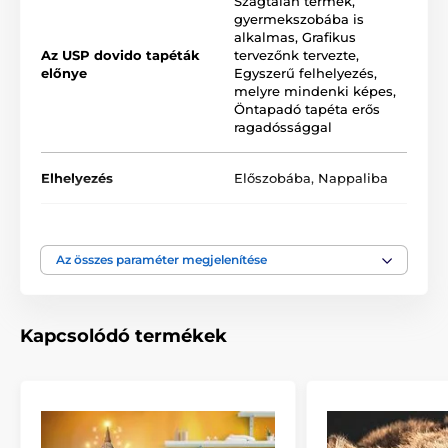
Szagtalan termék,
tapéták PVC-mentesek, és erős tapadású
gyermekszobába is
akrilragasztóval vannak ellátva, amely biztosítja a stabil
alkalmas
,
Grafikus
rögzítést. A nyomtatási eljárásnak köszönhetően
Az USP dovido tapéták
tervezőnk tervezte
,
kiválóan ellenállnak a külső hatásoknak, és megőrzik
előnye
Egyszerű felhelyezés,
színeik intenzitását.
melyre mindenki képes
,
Öntapadó tapéta erős
ragadóssággal
Az öntapadós tapéta mérete tekercsben (szélesség x
magasság, cm):
Elhelyezés
Előszobába
,
Nappaliba
A tekercses tapéták ismétlődő mintával rendelkeznek,
amely tökéletesen illeszkedik. Egy szabványos tekercs
Szín
Fehér
,
Szürke
mérete
49x1000 cm
.
Az összes paraméter megjelenítése
Tapéta technológia
Lemosható
,
Öntapadós
Kapcsolódó termékek