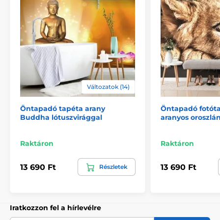
Környezetbarát és egészségkímélő
A nyomtatási technológia környezetkímélő, így a
tapéták bátran használhatók bármely helyiségben. A
felhasznált festékek megfelelnek a szigorú
Változatok (14)
egészségügyi és környezetvédelmi előírásoknak, és
VOC valamint GREENGUARD GOLD tanúsítvánnyal
rendelkeznek. Tapétáink PVC-mentesek, és a ragasztó
Öntapadó tapéta arany
Öntapadó fotót
Buddha lótuszvirággal
aranyos oroszlán
vízbázisú.
Raktáron
Raktáron
13 690 Ft
13 690 Ft
Részletek
Iratkozzon fel a hírlevélre