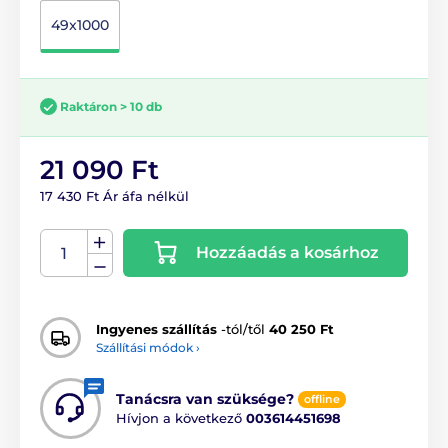
49x1000
Raktáron > 10 db
21 090 Ft
17 430 Ft Ár áfa nélkül
Hozzáadás a kosárhoz
Ingyenes szállítás
-tól/től
40 250 Ft
Szállítási módok ›
Tanácsra van szüksége?
offline
Hívjon a következő
003614451698