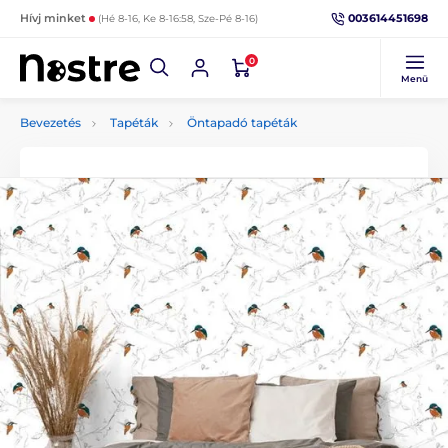
003614451698
Hívj minket
(Hé 8-16, Ke 8-16:58, Sze-Pé 8-16)
0
Menü
Bevezetés
Tapéták
Öntapadó tapéták