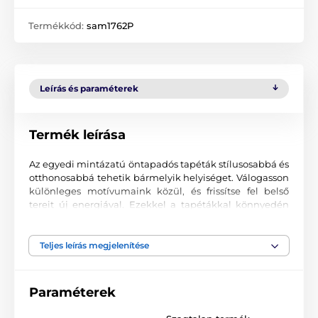
Termékkód:
sam1762P
Leírás és paraméterek
Termék leírása
Az egyedi mintázatú öntapadós tapéták stílusosabbá és
otthonosabbá tehetik bármelyik helyiséget. Válogasson
különleges motívumaink közül, és frissítse fel belső
tereit új energiával. Ezekkel a tapétákkal könnyedén
kialakíthat egy hangulatos környezetet, ahová mindig
jó visszatérni.
Teljes leírás megjelenítése
Precíz nyomtatási minőség
A tapétákat kiváló minőségű, finoman texturált, matt
Paraméterek
felületű anyagra nyomtatjuk. A minta korszerű UV-led
technológiával kerül felvitelre, 90 µm vastag fóliára. A