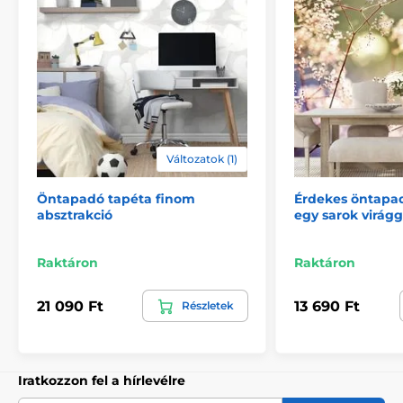
Környezetbarát és egészségkímélő
A nyomtatási technológia környezetkímélő, így a
tapéták bátran használhatók bármely helyiségben. A
felhasznált festékek megfelelnek a szigorú
Változatok (1)
egészségügyi és környezetvédelmi előírásoknak, és
VOC valamint GREENGUARD GOLD tanúsítvánnyal
rendelkeznek. Tapétáink PVC-mentesek, és a ragasztó
Öntapadó tapéta finom
Érdekes öntapad
absztrakció
egy sarok virágg
vízbázisú.
Raktáron
Raktáron
21 090 Ft
13 690 Ft
Részletek
Iratkozzon fel a hírlevélre