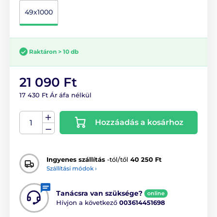
49x1000
Raktáron > 10 db
21 090 Ft
17 430 Ft Ár áfa nélkül
Hozzáadás a kosárhoz
Ingyenes szállítás
-tól/től
40 250 Ft
Szállítási módok ›
Tanácsra van szüksége?
online
Hívjon a következő
003614451698