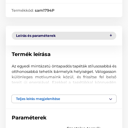
Termékkód:
sam1794P
Leírás és paraméterek
Termék leírása
Az egyedi mintázatú öntapadós tapéták stílusosabbá és
otthonosabbá tehetik bármelyik helyiséget. Válogasson
különleges motívumaink közül, és frissítse fel belső
tereit új energiával. Ezekkel a tapétákkal könnyedén
kialakíthat egy hangulatos környezetet, ahová mindig
jó visszatérni.
Teljes leírás megjelenítése
Precíz nyomtatási minőség
A tapétákat kiváló minőségű, finoman texturált, matt
Paraméterek
felületű anyagra nyomtatjuk. A minta korszerű UV-led
technológiával kerül felvitelre, 90 µm vastag fóliára. A