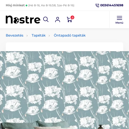
003614451698
Hívj minket
(Hé 8-16, Ke 8-16:58, Sze-Pé 8-16)
0
Menü
Bevezetés
Tapéták
Öntapadó tapéták