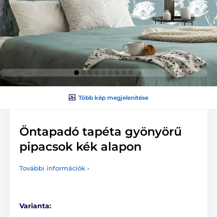
Több kép megjelenítése
Öntapadó tapéta gyönyörű
pipacsok kék alapon
További információk ›
Varianta: