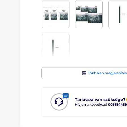
Több kép megjelenítés
Tanácsra van szüksége?
Hívjon a következő
003614451