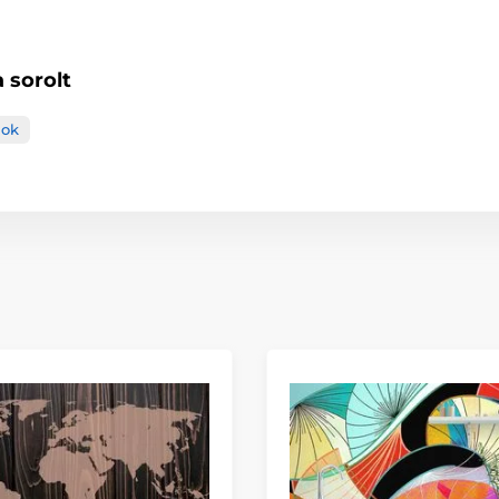
 sorolt
gok