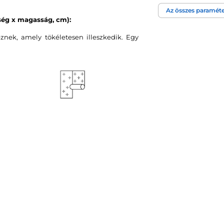
Az összes paraméte
Tapéta technológi
ség x magasság, cm):
znek, amely tökéletesen illeszkedik. Egy