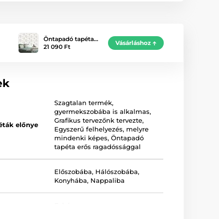
Öntapadó tapéta…
Vásárláshoz
21 090 Ft
ek
Szagtalan termék,
gyermekszobába is alkalmas
,
Grafikus tervezőnk tervezte
,
éták előnye
Egyszerű felhelyezés, melyre
mindenki képes
,
Öntapadó
tapéta erős ragadóssággal
Előszobába
,
Hálószobába
,
Konyhába
,
Nappaliba
Fehér