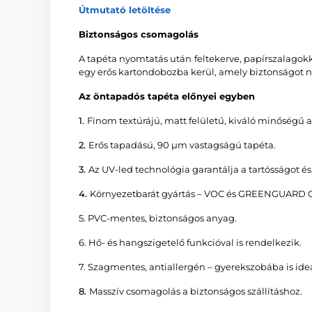
Útmutató letöltése
Biztonságos csomagolás
A tapéta nyomtatás után feltekerve, papírszalagok
egy erős kartondobozba kerül, amely biztonságot nyú
Az öntapadós tapéta előnyei egyben
1.
Finom textúrájú, matt felületű, kiváló minőségű
2.
Erős tapadású, 90 µm vastagságú tapéta.
3.
Az UV-led technológia garantálja a tartósságot é
4.
Környezetbarát gyártás – VOC és GREENGUARD 
5. PVC-mentes, biztonságos anyag.
6. Hő- és hangszigetelő funkcióval is rendelkezik.
7. Szagmentes, antiallergén – gyerekszobába is ideá
8.
Masszív csomagolás a biztonságos szállításhoz.