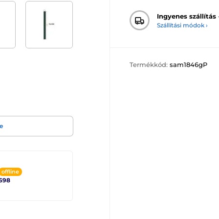
Ingyenes szállítás
Szállítási módok ›
Termékkód:
sam1846gP
e
offline
698