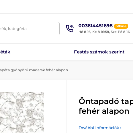
003614451698
offline
mék, kategória
Hé 8-16, Ke 8-16:58, Sze-Pé 8-16
éták
Festés számok szerint
apéta gyönyörű madarak fehér alapon
Öntapadó ta
fehér alapon
További információk ›