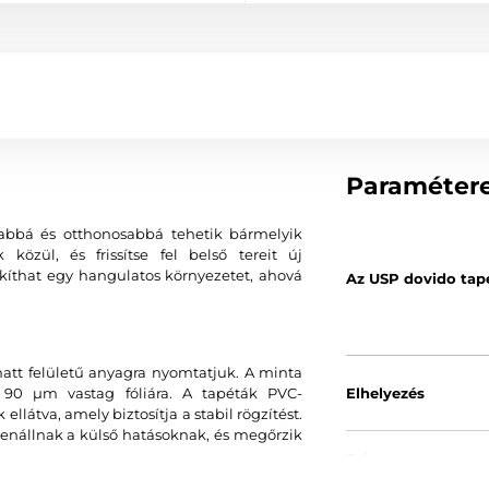
Paraméter
sabbá és otthonosabbá tehetik bármelyik
közül, és frissítse fel belső tereit új
kíthat egy hangulatos környezetet, ahová
Az USP dovido tap
matt felületű anyagra nyomtatjuk. A minta
e, 90 µm vastag fóliára. A tapéták PVC-
Elhelyezés
llátva, amely biztosítja a stabil rögzítést.
lenállnak a külső hatásoknak, és megőrzik
Szín