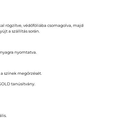
kal rögzítve, védőfóliába csomagolva, majd
jt a szállítás során.
 anyagra nyomtatva.
s a színek megőrzését.
GOLD tanúsítvány.
lis.