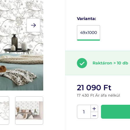
Varianta:
49x1000
Raktáron > 10 db
21 090 Ft
17 430 Ft Ár áfa nélkül