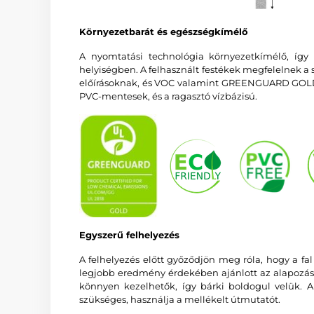
Környezetbarát és egészségkímélő
A nyomtatási technológia környezetkímélő, így
helyiségben. A felhasznált festékek megfelelnek a
előírásoknak, és VOC valamint GREENGUARD GOLD
PVC-mentesek, és a ragasztó vízbázisú.
Egyszerű felhelyezés
A felhelyezés előtt győződjön meg róla, hogy a fal 
legjobb eredmény érdekében ajánlott az alapozás
könnyen kezelhetők, így bárki boldogul velük. A 
szükséges, használja a mellékelt útmutatót.