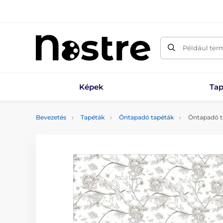
Például ter
Képek
Tap
Bevezetés
Tapéták
Öntapadó tapéták
Öntapadó t