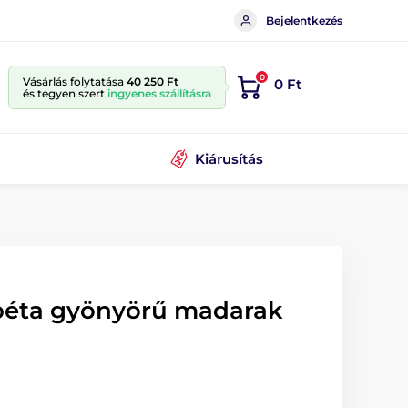
Bejelentkezés
0
Vásárlás folytatása
40 250 Ft
0 Ft
és tegyen szert
ingyenes szállításra
Kiárusítás
péta gyönyörű madarak