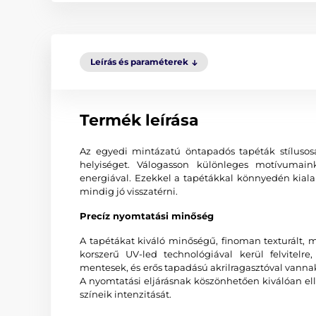
Leírás és paraméterek
Termék leírása
Az egyedi mintázatú öntapadós tapéták stíluso
helyiséget. Válogasson különleges motívumaink 
energiával. Ezekkel a tapétákkal könnyedén kiala
mindig jó visszatérni.
Precíz nyomtatási minőség
A tapétákat kiváló minőségű, finoman texturált, 
korszerű UV-led technológiával kerül felvitelr
mentesek, és erős tapadású akrilragasztóval vannak e
A nyomtatási eljárásnak köszönhetően kiválóan el
színeik intenzitását.