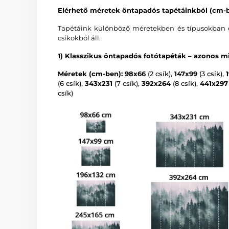
Elérhető méretek öntapadós tapétáinkból (cm-b
Tapétáink különböző méretekben és típusokban é
csíkokból áll.
1) Klasszikus öntapadós fotótapéták – azonos mi
Méretek (cm-ben): 98x66
(2 csík),
147x99
(3 csík),
(6 csík),
343x231
(7 csík),
392x264
(8 csík),
441x297
csík)