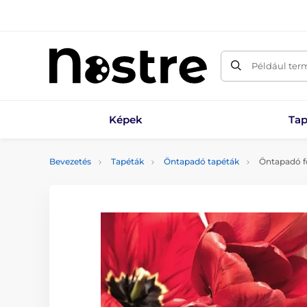
Például ter
Képek
Tap
Bevezetés
Tapéták
Öntapadó tapéták
Öntapadó fo