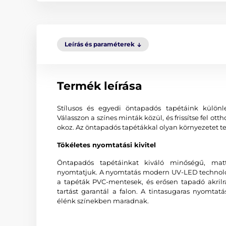
Leírás és paraméterek
Termék leírása
Stílusos és egyedi öntapadós tapétáink különl
Válasszon a színes minták közül, és frissítse fel o
okoz. Az öntapadós tapétákkal olyan környezetet te
Tökéletes nyomtatási kivitel
Öntapadós tapétáinkat kiváló minőségű, matt
nyomtatjuk. A nyomtatás modern UV-LED technológi
a tapéták PVC-mentesek, és erősen tapadó akrilr
tartást garantál a falon. A tintasugaras nyomtat
élénk színekben maradnak.