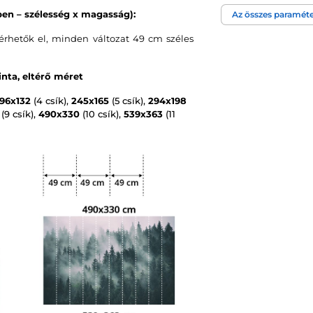
Szín
en – szélesség x magasság):
Az összes paraméte
rhetők el, minden változat 49 cm széles
Tapéta technológi
nta, eltérő méret
196x132
(4 csík),
245x165
(5 csík),
294x198
(9 csík),
490x330
(10 csík),
539x363
(11