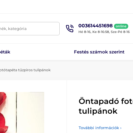
003614451698
online
mék, kategória
Hé 8-16, Ke 8-16:58, Sze-Pé 8-16
éták
Festés számok szerint
tótapéta tűzpiros tulipánok
Öntapadó fot
tulipánok
További információk ›