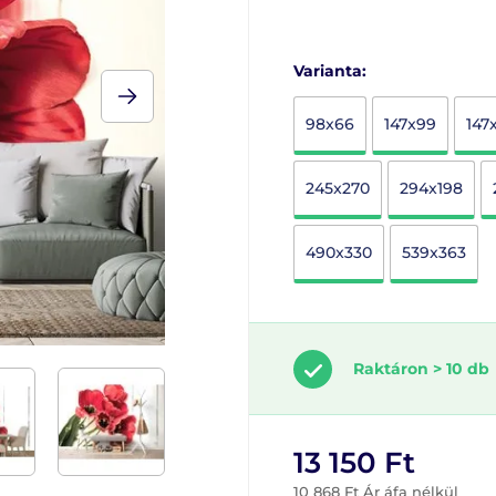
Varianta:
98x66
147x99
147
245x270
294x198
490x330
539x363
Raktáron > 10 db
13 150 Ft
10 868 Ft Ár áfa nélkül