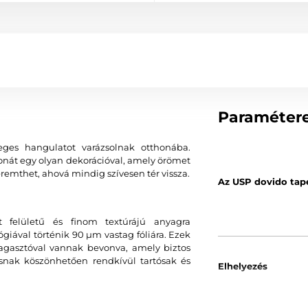
Paraméter
eges hangulatot varázsolnak otthonába.
tthonát egy olyan dekorációval, amely örömet
remthet, ahová mindig szívesen tér vissza.
Az USP dovido tap
 felületű és finom textúrájú anyagra
ával történik 90 µm vastag fóliára. Ezek
agasztóval vannak bevonva, amely biztos
ásnak köszönhetően rendkívül tartósak és
Elhelyezés