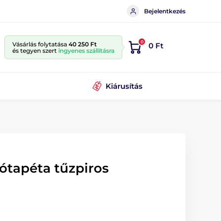
Bejelentkezés
0
Vásárlás folytatása
40 250 Ft
0 Ft
és tegyen szert
ingyenes szállításra
Kiárusítás
ótapéta tűzpiros