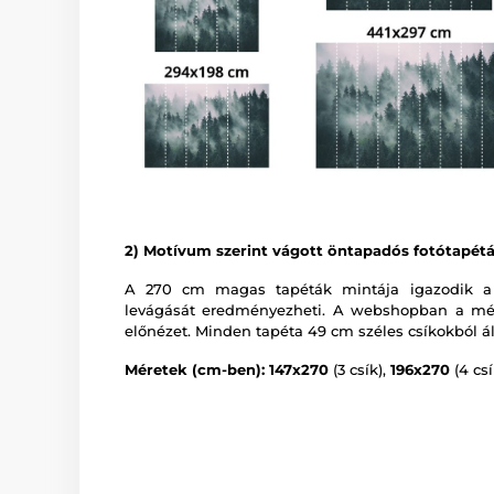
2) Motívum szerint vágott öntapadós fotótapét
A 270 cm magas tapéták mintája igazodik a
levágását eredményezheti. A webshopban a mér
előnézet. Minden tapéta 49 cm széles csíkokból ál
Méretek (cm-ben): 147x270
(3 csík),
196x270
(4 csí