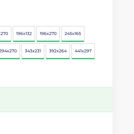
x270
196x132
196x270
245x165
294x270
343x231
392x264
441x297