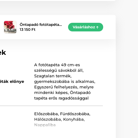
Öntapadó fotótapéta…
Vásárláshoz
13 150 Ft
ek
A fotótapéta 49 cm-es
szélességű sávokból áll
,
Szagtalan termék,
éták előnye
gyermekszobába is alkalmas
,
Egyszerű felhelyezés, melyre
mindenki képes
,
Öntapadó
tapéta erős ragadóssággal
Előszobába
,
Fürdőszobába
,
Hálószobába
,
Konyhába
,
Nappaliba