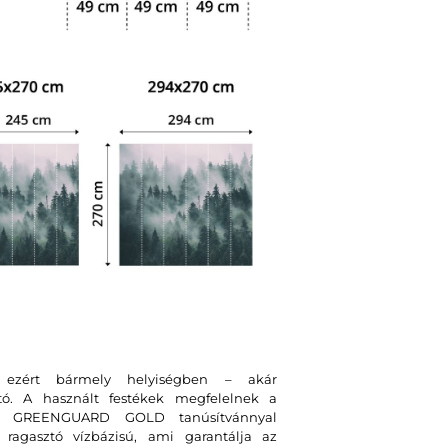
, ezért bármely helyiségben – akár
tó. A használt festékek megfelelnek a
int GREENGUARD GOLD tanúsítvánnyal
ragasztó vízbázisú, ami garantálja az