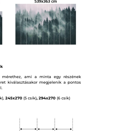
ák
 mérethez, ami a minta egy részének
et kiválasztásakor megjelenik a pontos
l.
k),
245x270
(5 csík)
, 294x270
(6 csík)