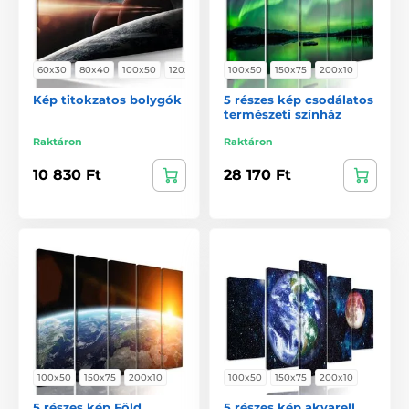
60x30
80x40
100x50
120x60
100x50
150x75
200x10
Kép titokzatos bolygók
5 részes kép csodálatos
természeti színház
Raktáron
Raktáron
10 830 Ft
28 170 Ft
100x50
150x75
200x10
100x50
150x75
200x10
5 részes kép Föld
5 részes kép akvarell