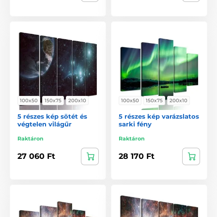
100x50
150x75
200x10
100x50
150x75
200x10
5 részes kép sötét és
5 részes kép varázslatos
végtelen világűr
sarki fény
Raktáron
Raktáron
27 060 Ft
28 170 Ft