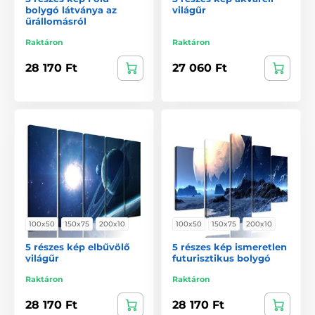
bolygó látványa az
világűr
űrállomásról
Raktáron
Raktáron
28 170 Ft
27 060 Ft
100x50
150x75
200x10
100x50
150x75
200x10
5 részes kép elbűvölő
5 részes kép ismeretlen
világűr
futurisztikus bolygó
Raktáron
Raktáron
28 170 Ft
28 170 Ft