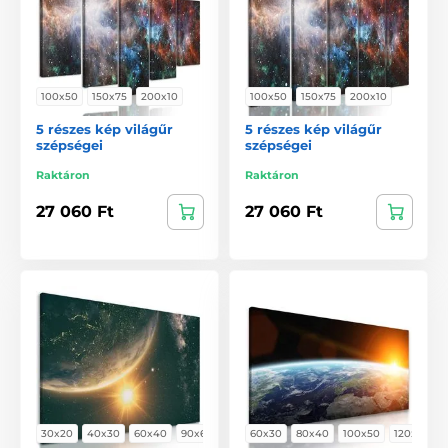
100x50
150x75
200x10
100x50
150x75
200x10
5 részes kép világűr
5 részes kép világűr
szépségei
szépségei
Raktáron
Raktáron
27 060 Ft
27 060 Ft
30x20
40x30
60x40
90x60
60x30
80x40
100x50
120x60