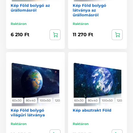
Kép Föld bolygó az
Kép Föld bolygó
űrállomásról
látványa az
űrállomásról
Raktáron
Raktáron
6 210 Ft
11 270 Ft
60x30
80x40
100x50
120x60
60x30
80x40
100x50
120x60
Kép Föld bolygó
Kép absztrakt Föld
világűri látványa
Raktáron
Raktáron