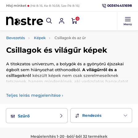
003614451698
Hívj minket
(Hé 8-16, Ke 8-16:58, Sze-Pé 8-16)
0
Menü
Bevezetés
Képek
Csillagok és az űr
Csillagok és világűr képek
A titokzatos univerzum, a bolygók és a gyönyörű éjszakai
égbolt sem hiányozhat otthonodból.
A világűrről és a
csillagokról
készült képek nem csak szerelmeseiknek
tetszenek, hanem mindenkinek, aki varázslatos hangulatot
akar hozni szobájába. Festményeinknek köszönhetően úgy
érezheti magát, mint egy űrexpedíción, vagy elalszik a
Teljes leírás megjelenítése
›
varázslatos éjszakai égbolt láttán. Javasoljuk, hogy az eredeti
festményt a hálószobában, a nappaliban vagy az irodában
helyezze el. Hiszen ki ne szeretne egy lenyűgöző
Rendezés
Szűrő
univerzumot a falán!
Megjelenítés 1-20 -ból/-ből 32 termékek