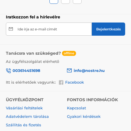
Iratkozzon fel a hírlevélre
Ide írja az e-mail címét
Bejelentkezés
Tanácsra van szükséged?
offline
Az ügyfélszolgálat elérhető
003614451698
info@nostre.hu
Itt is elérhetőek vagyunk::
Facebook
ÜGYFÉLKÖZPONT
FONTOS INFORMÁCIÓK
Vásárlási feltételek
Kapcsolat
Adatvédelem tárolása
Gyakori kérdések
Szállítás és fizetés