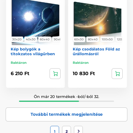
30x20
40x30
60x40
90x60
60x30
80x40
100x50
120x60
Kép bolygók a
Kép csodálatos Föld az
titokzatos világűrben
űrállomásról
Raktáron
Raktáron
6 210 Ft
10 830 Ft
Ön már 20 termékek -ból/-ből 32.
További termékek megjelenítése
1
2