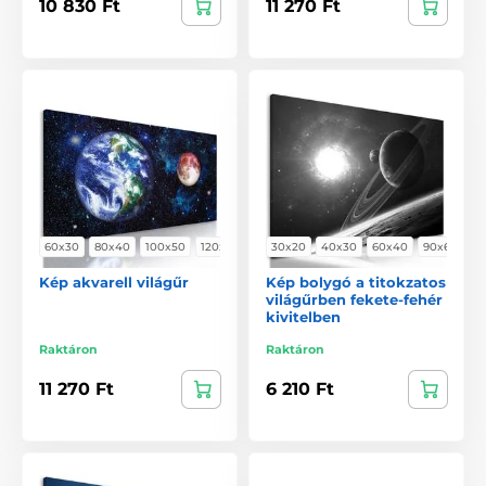
10 830 Ft
11 270 Ft
60x30
80x40
100x50
120x60
30x20
40x30
60x40
90x60
Kép akvarell világűr
Kép bolygó a titokzatos
világűrben fekete-fehér
kivitelben
Raktáron
Raktáron
11 270 Ft
6 210 Ft