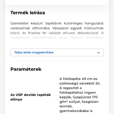
Termék leírása
Szeretettel készült tapétáink különleges hangulatot
varázsolnak otthonába. Válasszon egyedi motívumok
közül, és frissítse fel lakását stílusos dekorációval. A
tapétáknak köszönhetően olyan otthont teremthet,
ahová mindig örömmel tér vissza.
Kiváló nyomtatási minőség
Teljes leírás megjelenítése
A fotótapéták változatos mintákat, színeket és formákat
ötvöznek, amelyek együtt domináns elemei lehetnek
Paraméterek
bármely helyiségnek. Kiváló minőségű, sima felületű
2
vlies anyagra készülnek, akár 170 g/m
súlyban. A
A fotótapéta 49 cm-es
korszerű UV-led nyomtatási technológia garantálja a
szélességű sávokból áll
,
kiváló tartósságot és színtartást.
A ragasztót a
fotótapétához ingyen
Az USP dovido tapéták
kapják
,
Gyapjúrost 170
előnye
g/m² súllyal
,
Szagtalan
Elérhető méretek és típusok (cm-ben – szélesség x
termék,
magasság)
gyermekszobába is