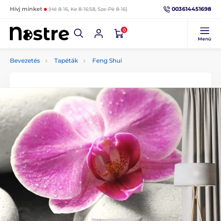
003614451698
Hívj minket
(Hé 8-16, Ke 8-16:58, Sze-Pé 8-16)
0
Menü
Bevezetés
Tapéták
Feng Shui