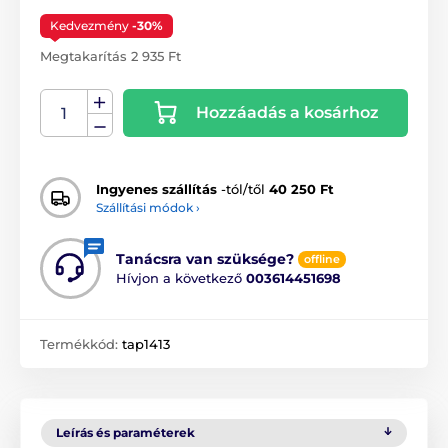
Kedvezmény
-30%
Megtakarítás 2 935 Ft
Hozzáadás a kosárhoz
Ingyenes szállítás
-tól/től
40 250 Ft
Szállítási módok ›
Tanácsra van szüksége?
offline
Hívjon a következő
003614451698
Termékkód:
tap1413
Leírás és paraméterek