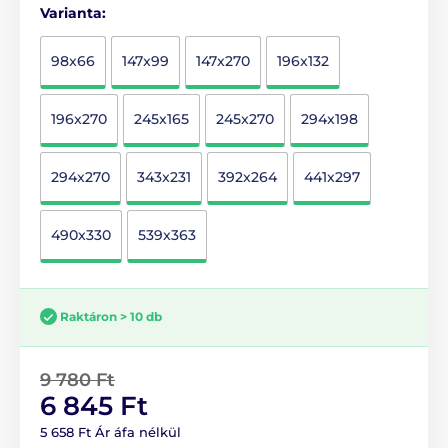
Varianta:
98x66
147x99
147x270
196x132
196x270
245x165
245x270
294x198
294x270
343x231
392x264
441x297
490x330
539x363
Raktáron > 10 db
9 780 Ft
6 845 Ft
5 658 Ft Ár áfa nélkül