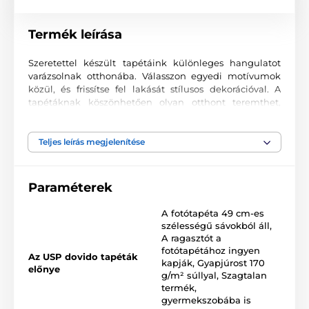
Termék leírása
Szeretettel készült tapétáink különleges hangulatot
varázsolnak otthonába. Válasszon egyedi motívumok
közül, és frissítse fel lakását stílusos dekorációval. A
tapétáknak köszönhetően olyan otthont teremthet,
ahová mindig örömmel tér vissza.
Kiváló nyomtatási minőség
Teljes leírás megjelenítése
A fotótapéták változatos mintákat, színeket és formákat
ötvöznek, amelyek együtt domináns elemei lehetnek
Paraméterek
bármely helyiségnek. Kiváló minőségű, sima felületű
2
vlies anyagra készülnek, akár 170 g/m
súlyban. A
A fotótapéta 49 cm-es
korszerű UV-led nyomtatási technológia garantálja a
szélességű sávokból áll
,
kiváló tartósságot és színtartást.
A ragasztót a
fotótapétához ingyen
Az USP dovido tapéták
kapják
,
Gyapjúrost 170
előnye
g/m² súllyal
,
Szagtalan
Elérhető méretek és típusok (cm-ben – szélesség x
termék,
magasság)
gyermekszobába is