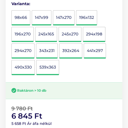
Varianta:
98x66
147x99
147x270
196x132
196x270
245x165
245x270
294x198
294x270
343x231
392x264
441x297
490x330
539x363
Raktáron > 10 db
9 780 Ft
6 845 Ft
5 658 Ft Ár áfa nélkül