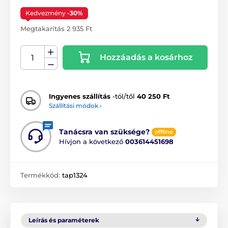
Kedvezmény
-30%
Megtakarítás 2 935 Ft
Hozzáadás a kosárhoz
Ingyenes szállítás
-tól/től
40 250 Ft
Szállítási módok ›
Tanácsra van szüksége?
offline
Hívjon a következő
003614451698
Termékkód:
tap1324
Leírás és paraméterek