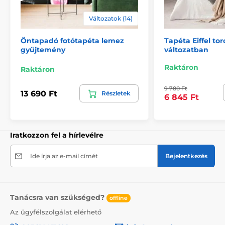
Változatok (14)
2) Motívumhoz igazított fotótapéták
Öntapadó fotótapéta lemez
Tapéta Eiffel tor
A 270 cm magas tapéták esetén a minta az adott
gyűjtemény
változatban
mérethez igazodik, így előfordulhat, hogy annak egy
része hiányzik. A webshopon a méret kiválasztásával
Raktáron
Raktáron
megtekintheti a pontos megjelenést. A tapéták itt is
49 cm széles csíkokból állnak.
9 780 Ft
13 690 Ft
Részletek
6 845 Ft
Méretek (cm-ben): 147x270
(3 csík),
196x270
(4 csík),
245x270
(5 csík)
, 294x270
(6 csík)
Iratkozzon fel a hírlevélre
Ide írja az e-mail címét
Bejelentkezés
Tanácsra van szükséged?
offline
Az ügyfélszolgálat elérhető