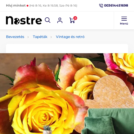
003614451698
Hívj minket
(Hé 8-16, Ke 8-16:58, Sze-Pé 8-16)
0
Menü
Bevezetés
Tapéták
Vintage és retró