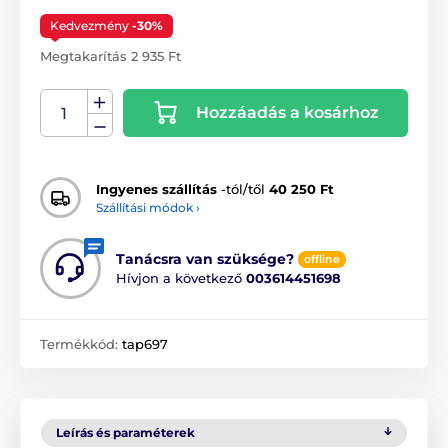
Kedvezmény
-30%
Megtakarítás 2 935 Ft
Hozzáadás a kosárhoz
Ingyenes szállítás
-tól/től
40 250 Ft
Szállítási módok ›
Tanácsra van szüksége?
offline
Hívjon a következő
003614451698
Termékkód:
tap697
Leírás és paraméterek