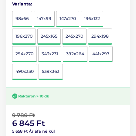
Varianta:
98x66
147x99
147x270
196x132
196x270
245x165
245x270
294x198
294x270
343x231
392x264
441x297
490x330
539x363
Raktáron > 10 db
9 780 Ft
6 845 Ft
5 658 Ft Ár áfa nélkül