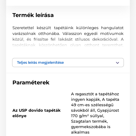
Termék leírása
Szeretettel készült tapétáink különleges hangulatot
varázsolnak otthonába. Válasszon egyedi motívumok
közül, és frissítse fel lakását stílusos dekorációval. A
tapétáknak köszönhetően olyan otthont teremthet,
ahová mindig örömmel tér vissza.
Kiváló nyomtatási minőség
Teljes leírás megjelenítése
A fotótapéták változatos mintákat, színeket és formákat
ötvöznek, amelyek együtt domináns elemei lehetnek
Paraméterek
bármely helyiségnek. Kiváló minőségű, sima felületű
2
vlies anyagra készülnek, akár 170 g/m
súlyban. A
A ragasztót a tapétához
korszerű UV-led nyomtatási technológia garantálja a
ingyen kapják
,
A tapéta
kiváló tartósságot és színtartást.
49 cm-es szélességű
Az USP dovido tapéták
sávokból áll
,
Gyapjúrost
előnye
170 g/m² súllyal
,
Szagtalan termék,
Elérhető méretek és típusok (cm-ben – szélesség x
gyermekszobába is
magasság)
alkalmas