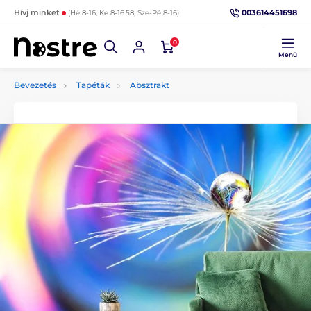
003614451698
Hívj minket
(Hé 8-16, Ke 8-16:58, Sze-Pé 8-16)
0
Menü
Bevezetés
Tapéták
Absztrakt