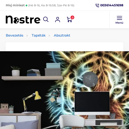
003614451698
Hívj minket
(Hé 8-16, Ke 8-16:58, Sze-Pé 8-16)
0
Menü
Bevezetés
Tapéták
Absztrakt