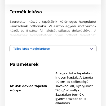
Termék leírása
Szeretettel készült tapétáink különleges hangulatot
varázsolnak otthonába. Válasszon egyedi motívumok
közül, és frissítse fel lakását stílusos dekorációval. A
tapétáknak köszönhetően olyan otthont teremthet,
ahová mindig örömmel tér vissza.
Kiváló nyomtatási minőség
Teljes leírás megjelenítése
A fotótapéták változatos mintákat, színeket és formákat
ötvöznek, amelyek együtt domináns elemei lehetnek
Paraméterek
bármely helyiségnek. Kiváló minőségű, sima felületű
2
vlies anyagra készülnek, akár 170 g/m
súlyban. A
A ragasztót a tapétához
korszerű UV-led nyomtatási technológia garantálja a
ingyen kapják
,
A tapéta
kiváló tartósságot és színtartást.
49 cm-es szélességű
Az USP dovido tapéták
sávokból áll
,
Gyapjúrost
előnye
170 g/m² súllyal
,
Szagtalan termék,
Elérhető méretek és típusok (cm-ben – szélesség x
gyermekszobába is
magasság)
alkalmas