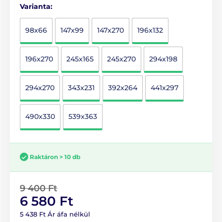
Varianta:
98x66
147x99
147x270
196x132
196x270
245x165
245x270
294x198
294x270
343x231
392x264
441x297
490x330
539x363
Raktáron > 10 db
9 400 Ft
6 580 Ft
5 438 Ft Ár áfa nélkül