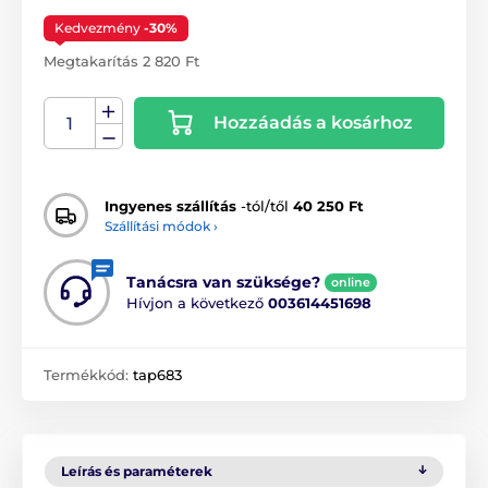
Kedvezmény
-30%
Megtakarítás 2 820 Ft
Hozzáadás a kosárhoz
Ingyenes szállítás
-tól/től
40 250 Ft
Szállítási módok ›
Tanácsra van szüksége?
online
Hívjon a következő
003614451698
Termékkód:
tap683
Leírás és paraméterek