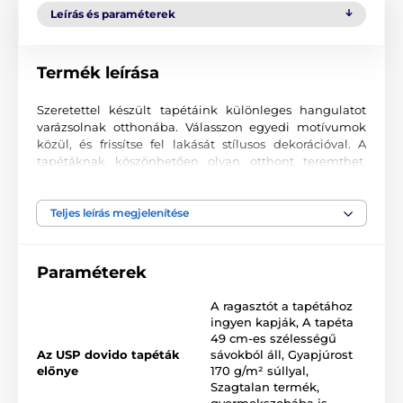
Leírás és paraméterek
Termék leírása
Szeretettel készült tapétáink különleges hangulatot
varázsolnak otthonába. Válasszon egyedi motívumok
közül, és frissítse fel lakását stílusos dekorációval. A
tapétáknak köszönhetően olyan otthont teremthet,
ahová mindig örömmel tér vissza.
Kiváló nyomtatási minőség
Teljes leírás megjelenítése
A fotótapéták változatos mintákat, színeket és formákat
ötvöznek, amelyek együtt domináns elemei lehetnek
Paraméterek
bármely helyiségnek. Kiváló minőségű, sima felületű
2
vlies anyagra készülnek, akár 170 g/m
súlyban. A
A ragasztót a tapétához
korszerű UV-led nyomtatási technológia garantálja a
ingyen kapják
,
A tapéta
kiváló tartósságot és színtartást.
49 cm-es szélességű
Az USP dovido tapéták
sávokból áll
,
Gyapjúrost
előnye
170 g/m² súllyal
,
Szagtalan termék,
Elérhető méretek és típusok (cm-ben – szélesség x