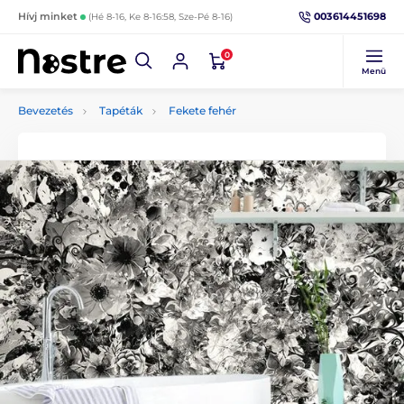
003614451698
Hívj minket
(Hé 8-16, Ke 8-16:58, Sze-Pé 8-16)
0
Menü
Bevezetés
Tapéták
Fekete fehér