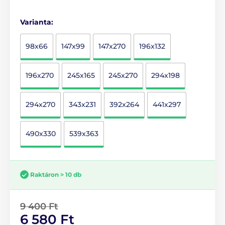
Varianta:
98x66
147x99
147x270
196x132
196x270
245x165
245x270
294x198
294x270
343x231
392x264
441x297
490x330
539x363
Raktáron > 10 db
9 400 Ft
6 580 Ft