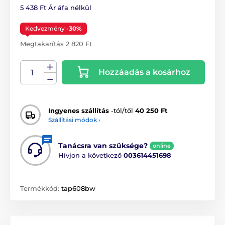
5 438 Ft Ár áfa nélkül
Kedvezmény
-30%
Megtakarítás 2 820 Ft
Hozzáadás a kosárhoz
Ingyenes szállítás
-tól/től
40 250 Ft
Szállítási módok ›
Tanácsra van szüksége?
online
Hívjon a következő
003614451698
Termékkód:
tap608bw