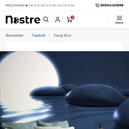
003614451698
Hívj minket
(Hé 8-16, Ke 8-16:58, Sze-Pé 8-16)
0
Menü
Bevezetés
Tapéták
Feng Shui