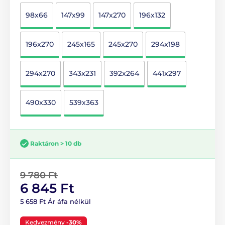
98x66
147x99
147x270
196x132
196x270
245x165
245x270
294x198
294x270
343x231
392x264
441x297
490x330
539x363
Raktáron > 10 db
9 780 Ft
6 845 Ft
5 658 Ft Ár áfa nélkül
Kedvezmény
-30%