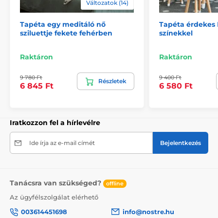
Változatok (14)
2) Motívumhoz igazított fotótapéták
Tapéta egy meditáló nő
Tapéta érdekes 
A 270 cm magas tapéták esetén a minta az adott
sziluettje fekete fehérben
színekkel
mérethez igazodik, így előfordulhat, hogy annak egy
része hiányzik. A webshopon a méret kiválasztásával
megtekintheti a pontos megjelenést. A tapéták itt is
Raktáron
Raktáron
49 cm széles csíkokból állnak.
9 780 Ft
9 400 Ft
Részletek
Méretek (cm-ben): 147x270
(3 csík),
196x270
(4 csík),
6 845 Ft
6 580 Ft
245x270
(5 csík)
, 294x270
(6 csík)
Iratkozzon fel a hírlevélre
Ide írja az e-mail címét
Bejelentkezés
Tanácsra van szükséged?
offline
Az ügyfélszolgálat elérhető
003614451698
info@nostre.hu