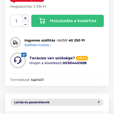
Megtakarítás 2 935 Ft
Hozzáadás a kosárhoz
Ingyenes szállítás
-tól/től
40 250 Ft
Szállítási módok ›
Tanácsra van szüksége?
offline
Hívjon a következő
003614451698
Termékkód:
tap1401
Leírás és paraméterek