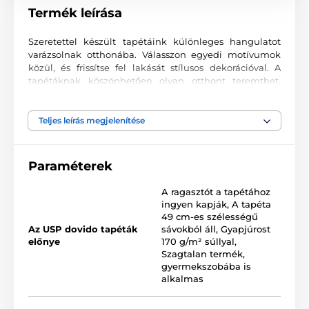
Termék leírása
Szeretettel készült tapétáink különleges hangulatot
varázsolnak otthonába. Válasszon egyedi motívumok
közül, és frissítse fel lakását stílusos dekorációval. A
tapétáknak köszönhetően olyan otthont teremthet,
ahová mindig örömmel tér vissza.
Kiváló nyomtatási minőség
Teljes leírás megjelenítése
A fotótapéták változatos mintákat, színeket és formákat
ötvöznek, amelyek együtt domináns elemei lehetnek
Paraméterek
bármely helyiségnek. Kiváló minőségű, sima felületű
2
vlies anyagra készülnek, akár 170 g/m
súlyban. A
A ragasztót a tapétához
korszerű UV-led nyomtatási technológia garantálja a
ingyen kapják
,
A tapéta
kiváló tartósságot és színtartást.
49 cm-es szélességű
Az USP dovido tapéták
sávokból áll
,
Gyapjúrost
előnye
170 g/m² súllyal
,
Szagtalan termék,
Elérhető méretek és típusok (cm-ben – szélesség x
gyermekszobába is
magasság)
alkalmas
A tapéták különböző méretekben kaphatók, minden
változat 49 cm széles csíkokból áll.