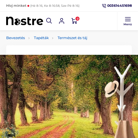
003614451698
Hívj minket
(Hé 8-16, Ke 8-16:58, Sze-Pé 8-16)
0
Menü
Bevezetés
Tapéták
Természet és táj