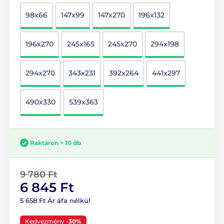
98x66
147x99
147x270
196x132
196x270
245x165
245x270
294x198
294x270
343x231
392x264
441x297
490x330
539x363
Raktáron > 10 db
9 780 Ft
6 845 Ft
5 658 Ft Ár áfa nélkül
Kedvezmény
-30%