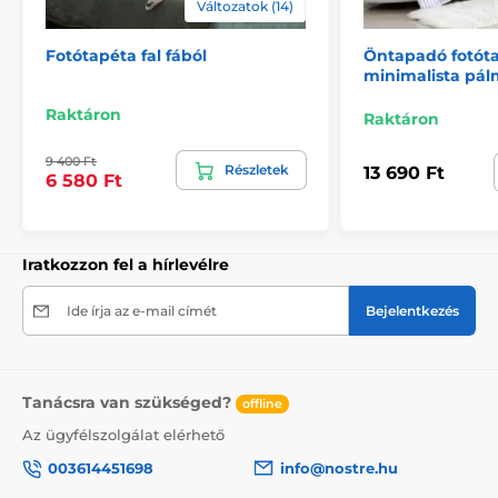
Változatok (14)
2) Motívumhoz igazított fotótapéták
Fotótapéta fal fából
Öntapadó fotót
A 270 cm magas tapéták esetén a minta az adott
minimalista pál
mérethez igazodik, így előfordulhat, hogy annak egy
része hiányzik. A webshopon a méret kiválasztásával
Raktáron
Raktáron
megtekintheti a pontos megjelenést. A tapéták itt is
49 cm széles csíkokból állnak.
9 400 Ft
Részletek
13 690 Ft
6 580 Ft
Méretek (cm-ben): 147x270
(3 csík),
196x270
(4 csík),
245x270
(5 csík)
, 294x270
(6 csík)
Iratkozzon fel a hírlevélre
Ide írja az e-mail címét
Bejelentkezés
Tanácsra van szükséged?
offline
Az ügyfélszolgálat elérhető
003614451698
info@nostre.hu