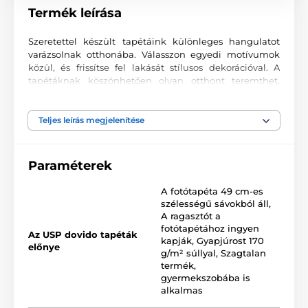
Termék leírása
Szeretettel készült tapétáink különleges hangulatot
varázsolnak otthonába. Válasszon egyedi motívumok
közül, és frissítse fel lakását stílusos dekorációval. A
tapétáknak köszönhetően olyan otthont teremthet,
ahová mindig örömmel tér vissza.
Kiváló nyomtatási minőség
Teljes leírás megjelenítése
A fotótapéták változatos mintákat, színeket és formákat
ötvöznek, amelyek együtt domináns elemei lehetnek
Paraméterek
bármely helyiségnek. Kiváló minőségű, sima felületű
2
vlies anyagra készülnek, akár 170 g/m
súlyban. A
A fotótapéta 49 cm-es
korszerű UV-led nyomtatási technológia garantálja a
szélességű sávokból áll
,
kiváló tartósságot és színtartást.
A ragasztót a
fotótapétához ingyen
Az USP dovido tapéták
kapják
,
Gyapjúrost 170
előnye
g/m² súllyal
,
Szagtalan
Elérhető méretek és típusok (cm-ben – szélesség x
termék,
magasság)
gyermekszobába is
alkalmas
A tapéták különböző méretekben kaphatók, minden
változat 49 cm széles csíkokból áll.