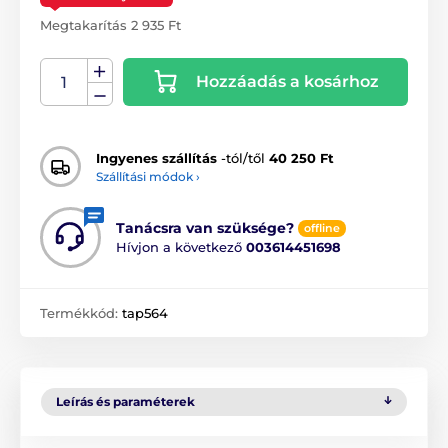
Megtakarítás 2 935 Ft
Hozzáadás a kosárhoz
Ingyenes szállítás
-tól/től
40 250 Ft
Szállítási módok ›
Tanácsra van szüksége?
offline
Hívjon a következő
003614451698
Termékkód:
tap564
Leírás és paraméterek