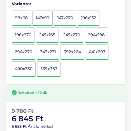
Varianta:
98x66
147x99
147x270
196x132
196x270
245x165
245x270
294x198
294x270
343x231
392x264
441x297
490x330
539x363
Raktáron > 10 db
9 780 Ft
6 845 Ft
5 658 Ft Ár áfa nélkül