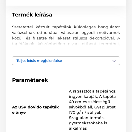
Termék leírása
Szeretettel készült tapétáink különleges hangulatot
varázsolnak otthonába. Válasszon egyedi motívumok
közül, és frissítse fel lakását stílusos dekorációval. A
tapétáknak köszönhetően olyan otthont teremthet,
ahová mindig örömmel tér vissza.
Kiváló nyomtatási minőség
Teljes leírás megjelenítése
A fotótapéták változatos mintákat, színeket és formákat
ötvöznek, amelyek együtt domináns elemei lehetnek
Paraméterek
bármely helyiségnek. Kiváló minőségű, sima felületű
2
vlies anyagra készülnek, akár 170 g/m
súlyban. A
A ragasztót a tapétához
korszerű UV-led nyomtatási technológia garantálja a
ingyen kapják
,
A tapéta
kiváló tartósságot és színtartást.
49 cm-es szélességű
Az USP dovido tapéták
sávokból áll
,
Gyapjúrost
előnye
170 g/m² súllyal
,
Szagtalan termék,
Elérhető méretek és típusok (cm-ben – szélesség x
gyermekszobába is
magasság)
alkalmas