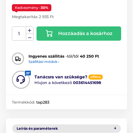
Kedvezmény
-30%
Megtakarítás 2 935 Ft
Hozzáadás a kosárhoz
Ingyenes szállítás
-tól/től
40 250 Ft
Szállítási módok ›
Tanácsra van szüksége?
offline
Hívjon a következő
003614451698
Termékkód:
tap283
Leírás és paraméterek