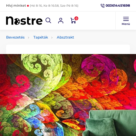
003614451698
Hívj minket
(Hé 8-16, Ke 8-16:58, Sze-Pé 8-16)
0
Menü
Bevezetés
Tapéták
Absztrakt