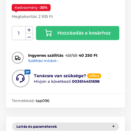
Kedvezmény
-30%
Megtakarítás 2 935 Ft
Hozzáadás a kosárhoz
Ingyenes szállítás
-tól/től
40 250 Ft
Szállítási módok ›
Tanácsra van szüksége?
offline
Hívjon a következő
003614451698
Termékkód:
tap096
Leírás és paraméterek