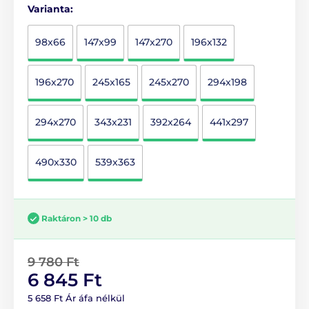
Varianta:
98x66
147x99
147x270
196x132
196x270
245x165
245x270
294x198
294x270
343x231
392x264
441x297
490x330
539x363
Raktáron > 10 db
9 780 Ft
6 845 Ft
5 658 Ft Ár áfa nélkül