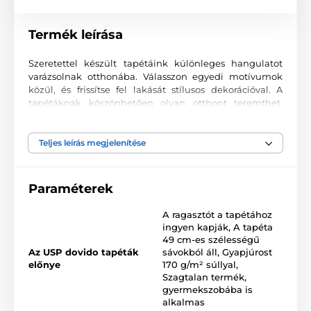
Termék leírása
Szeretettel készült tapétáink különleges hangulatot
varázsolnak otthonába. Válasszon egyedi motívumok
közül, és frissítse fel lakását stílusos dekorációval. A
tapétáknak köszönhetően olyan otthont teremthet,
ahová mindig örömmel tér vissza.
Kiváló nyomtatási minőség
Teljes leírás megjelenítése
A fotótapéták változatos mintákat, színeket és formákat
ötvöznek, amelyek együtt domináns elemei lehetnek
Paraméterek
bármely helyiségnek. Kiváló minőségű, sima felületű
2
vlies anyagra készülnek, akár 170 g/m
súlyban. A
A ragasztót a tapétához
korszerű UV-led nyomtatási technológia garantálja a
ingyen kapják
,
A tapéta
kiváló tartósságot és színtartást.
49 cm-es szélességű
Az USP dovido tapéták
sávokból áll
,
Gyapjúrost
előnye
170 g/m² súllyal
,
Szagtalan termék,
Elérhető méretek és típusok (cm-ben – szélesség x
gyermekszobába is
magasság)
alkalmas