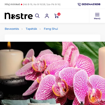
003614451698
Hívj minket
(Hé 8-16, Ke 8-16:58, Sze-Pé 8-16)
0
Menü
Bevezetés
Tapéták
Feng Shui