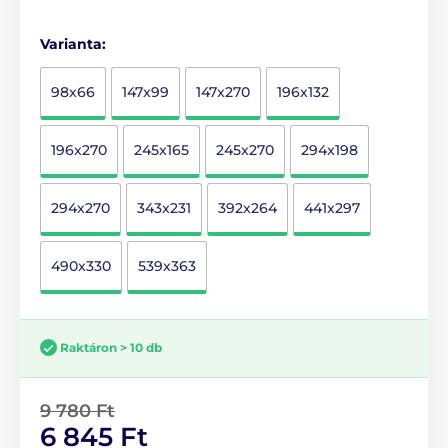
Varianta:
98x66
147x99
147x270
196x132
196x270
245x165
245x270
294x198
294x270
343x231
392x264
441x297
490x330
539x363
Raktáron > 10 db
9 780 Ft
6 845 Ft