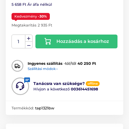
5 658 Ft Ár áfa nélkül
Kedvezmény
-30%
Megtakarítás 2 935 Ft
Hozzáadás a kosárhoz
Ingyenes szállítás
-tól/től
40 250 Ft
Szállítási módok ›
Tanácsra van szüksége?
offline
Hívjon a következő
003614451698
Termékkód:
tap1321bw