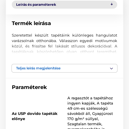
Leírás és paraméterek
Termék leírása
Szeretettel készült tapétáink különleges hangulatot
varázsolnak otthonába. Válasszon egyedi motívumok
közül, és frissítse fel lakását stílusos dekorációval. A
tapétáknak köszönhetően olyan otthont teremthet,
ahová mindig örömmel tér vissza.
Kiváló nyomtatási minőség
Teljes leírás megjelenítése
A fotótapéták változatos mintákat, színeket és formákat
ötvöznek, amelyek együtt domináns elemei lehetnek
Paraméterek
bármely helyiségnek. Kiváló minőségű, sima felületű
2
vlies anyagra készülnek, akár 170 g/m
súlyban. A
A ragasztót a tapétához
korszerű UV-led nyomtatási technológia garantálja a
ingyen kapják
,
A tapéta
kiváló tartósságot és színtartást.
49 cm-es szélességű
Az USP dovido tapéták
sávokból áll
,
Gyapjúrost
előnye
170 g/m² súllyal
,
Szagtalan termék,
Elérhető méretek és típusok (cm-ben – szélesség x