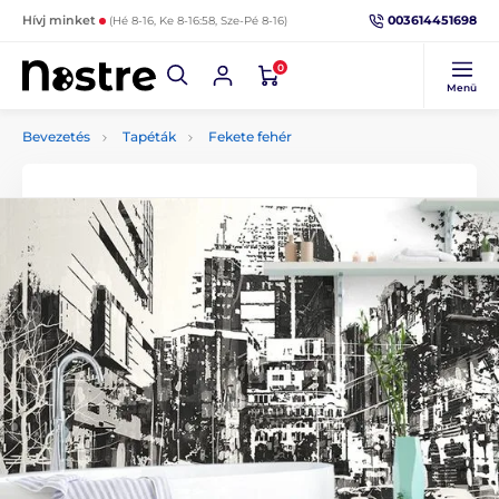
003614451698
Hívj minket
(Hé 8-16, Ke 8-16:58, Sze-Pé 8-16)
0
Menü
Bevezetés
Tapéták
Fekete fehér