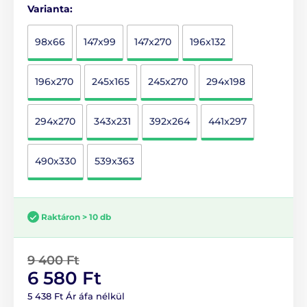
Varianta:
98x66
147x99
147x270
196x132
196x270
245x165
245x270
294x198
294x270
343x231
392x264
441x297
490x330
539x363
Raktáron > 10 db
9 400 Ft
6 580 Ft
5 438 Ft Ár áfa nélkül