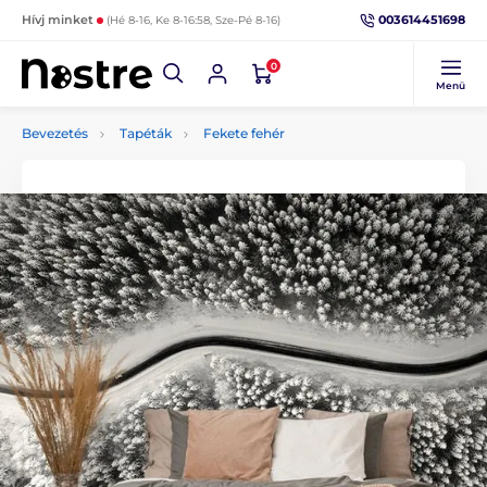
003614451698
Hívj minket
(Hé 8-16, Ke 8-16:58, Sze-Pé 8-16)
0
Menü
Bevezetés
Tapéták
Fekete fehér