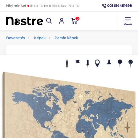
003614451698
Hívj minket
(Hé 8-16, Ke 8-16:58, Sze-Pé 8-16)
0
Menü
Bevezetés
Képek
Parafa képek