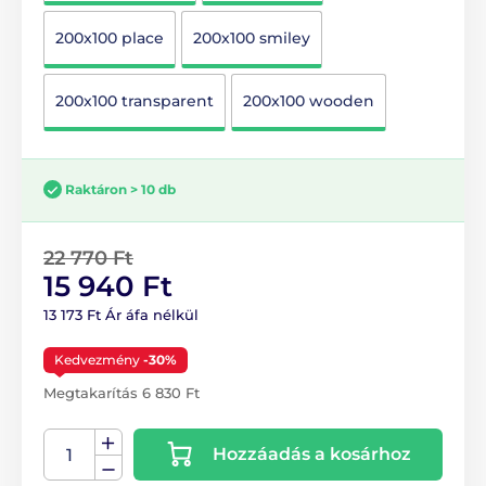
200x100 place
200x100 smiley
200x100 transparent
200x100 wooden
Raktáron > 10 db
22 770 Ft
15 940 Ft
13 173 Ft Ár áfa nélkül
Kedvezmény
-30%
Megtakarítás 6 830 Ft
Hozzáadás a kosárhoz