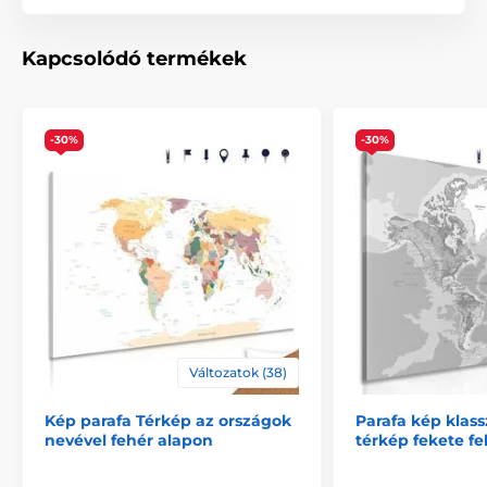
Nem hagyományos kiegészítés alkalmazása a
földrajzi ismeretek elmélyítésére.
Szín
Barna
,
Bézs
,
Kék
Kapcsolódó termékek
Keretezett
,
Nyomtatott
,
Kép technológia
Parafa
-30%
-30%
Változatok (38)
Kép parafa Térkép az országok
Parafa kép klass
nevével fehér alapon
térkép fekete f