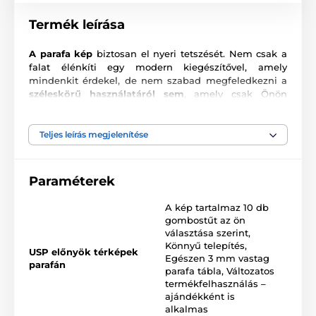
Termék leírása
A parafa kép
biztosan el nyeri tetszését. Nem csak a
falat élénkíti egy modern kiegészítővel, amely
mindenkit érdekel, de nem szabad megfeledkezni a
széleskörű használatáról sem
, amely csak Önön
múlik. Ezen kívül bármilyen helyiség falára helyezheti.
Természetesen
ajándéknak
is ideális választás,
például egy szenvedélyes utazónak vagy a földrajz
Teljes leírás megjelenítése
szerelmeseinek. Egy parafa faliújság, amibe mindenki
beleszeret.
Paraméterek
Hogyan használjunk parafa képet?
A kép tartalmaz 10 db
Amellett, hogy a képet azonnal felakaszthatja a falra,
gombostűt az ön
nem kell megfeledkezni egyetlen helyszínről sem, és
választása szerint
,
így nem fog elrontani semmit azzal, hogy egyszerűen
Könnyű telepítés
,
valamelyik falnak támasztja, vagy bútorra helyezi.
USP előnyök térképek
Egészen 3 mm vastag
Előnye, hogy van egy csomag térképtű jár hozzá,
parafán
parafa tábla
,
Változatos
amellyel különböző helyeket jelölhet meg.
Számos
termékfelhasználás –
felhasználási
lehetőség van, pl
.
ajándékként is
alkalmas
A meglátogatott helyek megjelölése.