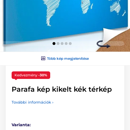
Több kép megjelenítése
Kedvezmény
-30%
Parafa kép kikelt kék térkép
További információk ›
Varianta: