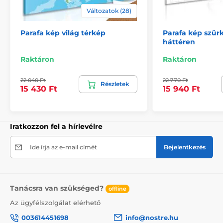
Változatok (28)
Parafa kép világ térkép
Parafa kép szür
háttéren
Raktáron
Raktáron
22 040 Ft
22 770 Ft
Részletek
15 430 Ft
15 940 Ft
Iratkozzon fel a hírlevélre
Ide írja az e-mail címét
Bejelentkezés
Rajzszögek
Tanácsra van szükséged?
offline
A paraf képpel együtt egy csomag térképtűt is kap,
Az ügyfélszolgálat elérhető
mely 10 db-ot tartalmaz. A választás az Öné, ezért
választhat a jelenleg elérhető kínálat közül. Abban az
003614451698
info@nostre.hu