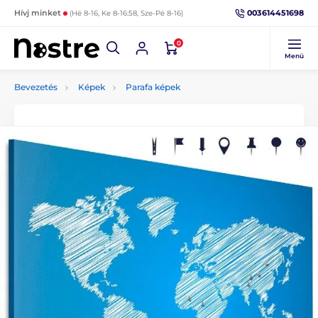
003614451698
Hívj minket
(Hé 8-16, Ke 8-16:58, Sze-Pé 8-16)
0
Menü
Bevezetés
Képek
Parafa képek