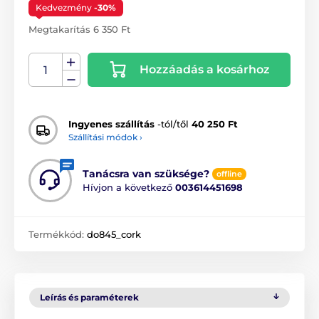
Kedvezmény
-30%
Megtakarítás 6 350 Ft
Hozzáadás a kosárhoz
Ingyenes szállítás
-tól/től
40 250 Ft
Szállítási módok ›
Tanácsra van szüksége?
offline
Hívjon a következő
003614451698
Termékkód:
do845_cork
Leírás és paraméterek