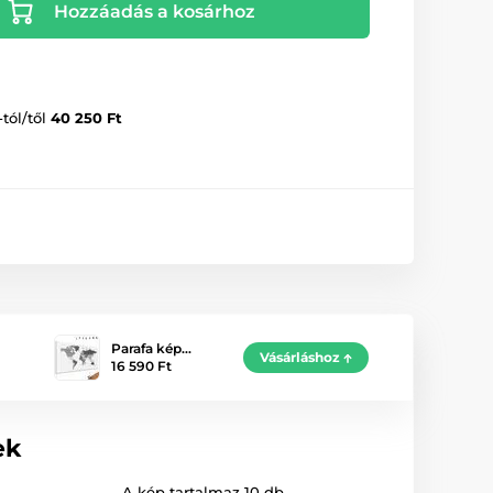
Hozzáadás a kosárhoz
-tól/től
40 250 Ft
Parafa kép…
Vásárláshoz
16 590 Ft
ek
A kép tartalmaz 10 db