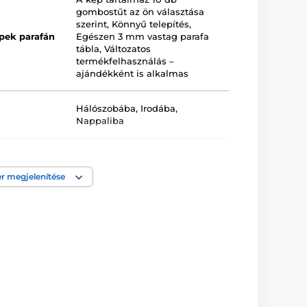
gombostűt az ön választása
szerint
,
Könnyű telepítés
,
pek parafán
Egészen 3 mm vastag parafa
tábla
,
Változatos
termékfelhasználás –
ajándékként is alkalmas
Hálószobába
,
Irodába
,
Nappaliba
1-darabos
r megjelenítése
Fehér
,
Fekete
,
Szürke
Keretezett
,
Nyomtatott
,
Parafa