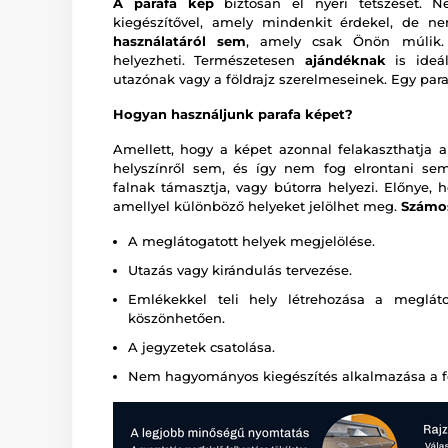
A parafa kép
biztosan el nyeri tetszését. 
kiegészítővel, amely mindenkit érdekel, de
használatáról sem
, amely csak Önön múlik. 
helyezheti. Természetesen
ajándéknak
is ideál
utazónak vagy a földrajz szerelmeseinek. Egy para
Hogyan használjunk parafa képet?
Amellett, hogy a képet azonnal felakaszthatja a
helyszínről sem, és így nem fog elrontani se
falnak támasztja, vagy bútorra helyezi. Előnye,
amellyel különböző helyeket jelölhet meg.
Számos
A meglátogatott helyek megjelölése.
Utazás vagy kirándulás tervezése.
Emlékekkel teli hely létrehozása a megláto
köszönhetően.
A jegyzetek csatolása.
Nem hagyományos kiegészítés alkalmazása a föl