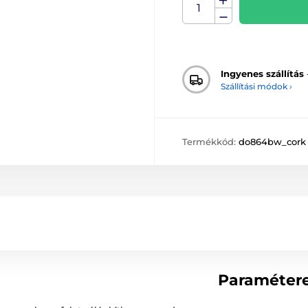
Ingyenes szállítás
Szállítási módok ›
Termékkód:
do864bw_cork
Paraméter