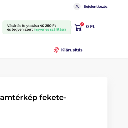
Bejelentkezés
0
Vásárlás folytatása
40 250 Ft
0 Ft
és tegyen szert
ingyenes szállításra
Kiárusítás
lamtérkép fekete-