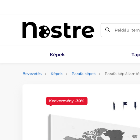
Például ter
Képek
Tap
Bevezetés
Képek
Parafa képek
Parafa kép államté
Kedvezmény
-30%