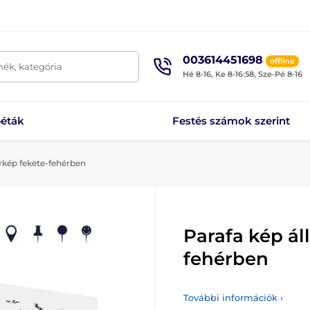
003614451698
offline
mék, kategória
Hé 8-16, Ke 8-16:58, Sze-Pé 8-16
éták
Festés számok szerint
rkép fekete-fehérben
Parafa kép ál
fehérben
További információk ›