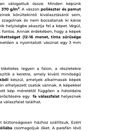
san válogattuk össze. Minden képünk
2
a
370 g/m
. A vászon
poliészter és pamut
ek körültekintő kiválasztásáról sem,
em szagolnak és nem bocsátanak ki káros
k helyiségbe akasztja fel a képet. Végül,
s fontos. Annak érdekében, hogy a képek
lítettséget (12-16 menet, tinta sűrűsége
követően a nyomtatott vásznat egy 3 mm
tökéletes legyen a falon, a részletekre
szítik a keretre, amely kiváló minőségű
kből
készül, amelyek alkalmasak képek
rűn elhelyezett csatok vannak. A képekkel
ott kép méretétől függően a hátoldalra
gerősítésére egy
fa válaszfalat
helyeznek
 válaszfalat találhat.
 biztonságosan házhoz szállítsuk. Ezért
óliába
csomagoljuk őket. A parafán lévő