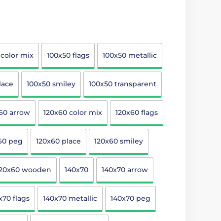
 color mix
100x50 flags
100x50 metallic
lace
100x50 smiley
100x50 transparent
60 arrow
120x60 color mix
120x60 flags
60 peg
120x60 place
120x60 smiley
120x60 wooden
140x70
140x70 arrow
x70 flags
140x70 metallic
140x70 peg