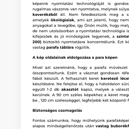
képeink nyomtatási technológiáját is gondo
rugalmas vászonra van nyomtatva, melynek súly
keverékéből
áll. Nem feledkeztünk meg a szín
amelyek
ökológiaiak
, ami azt jelenti, hogy n
anyagokat a levegőbe, így Önön múlik, hogy melyi
de nem utolsósorban a nyomtatási technológia i
kifejezőek és jó minőségűek legyenek, a
színte
200)
biztosító nyomtatásra koncentrálunk. Ezt 
vastag
parafa táblára
rögzítik.
A kép oldalainak eldolgozása a para képen
Mivel azt szeretnénk, hogy a parafa művészet 
összpontosítunk. Ezért a vásznat gondosan ráfe
fából készült. A felhasznált keret
keretező léce
készítésére. Ne felejtse el, hogy a hátoldalon sű
együtt 1-2 db
akasztót
kapsz, melyek a választ
kerülnek. A 90 cm széles képekhez a keret me
be , 120 cm szélességgel, legfeljebb két központi fa
Biztonságos csomagolás
Fontos számunkra, hogy műhelyünk parafaképeit
alapos minőségellenőrzés után
vastag buborékf