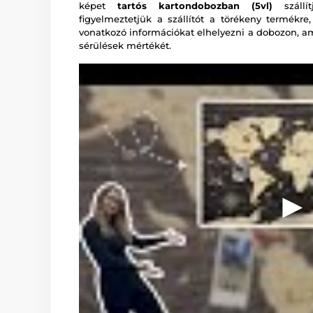
képet
tartós kartondobozban (5vl)
szállí
figyelmeztetjük a szállítót a törékeny termékre
vonatkozó információkat elhelyezni a dobozon, am
sérülések mértékét.