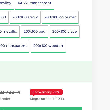
smiley
140x70 transparent
100
200x100 arrow
200x100 color mix
0 metallic
200x100 peg
200x100 place
100 transparent
200x100 wooden
23 700 Ft
Kedvezmény
-30%
Eredeti
Megtakarítás 7 110 Ft