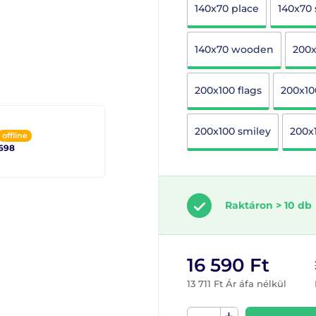
140x70 place
140x70 
140x70 wooden
200x
200x100 flags
200x10
200x100 smiley
200x
offline
698
Raktáron > 10 db
16 590 Ft
13 711 Ft Ár áfa nélkül