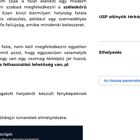
Nem csak a falat élénkíti egy modern
 nem szabad megfeledkezni a
széleskörű
Ezen kívül bármilyen helyiség falára
USP előnyök térké
is választás, például egy szenvedélyes
fa faliújság, amibe mindenki beleszeret.
 falra, nem kell megfeledkezni egyetlen
Elhelyezés
mmit azzal, hogy egyszerűen valamelyik
 hogy van egy csomag térképtű jár hozzá,
 felhasználási
lehetőség van, pl
.
Darab mennyiség
Az összes paraméte
Szín
gatott helyekről készült fényképeknek
Kép technológia
drajzi ismeretek elmélyítésére.