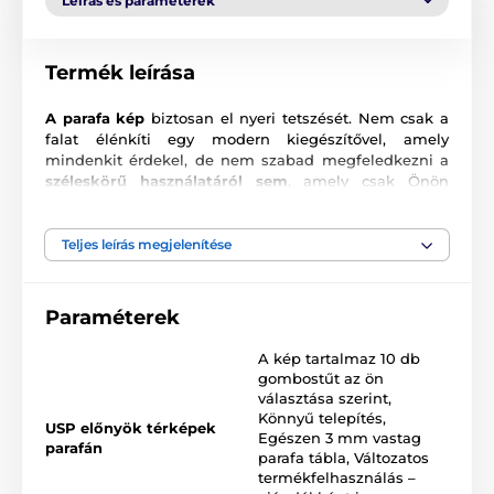
Leírás és paraméterek
Termék leírása
A parafa kép
biztosan el nyeri tetszését. Nem csak a
falat élénkíti egy modern kiegészítővel, amely
mindenkit érdekel, de nem szabad megfeledkezni a
széleskörű használatáról sem
, amely csak Önön
múlik. Ezen kívül bármilyen helyiség falára helyezheti.
Természetesen
ajándéknak
is ideális választás,
például egy szenvedélyes utazónak vagy a földrajz
Teljes leírás megjelenítése
szerelmeseinek. Egy parafa faliújság, amibe mindenki
beleszeret.
Paraméterek
Hogyan használjunk parafa képet?
A kép tartalmaz 10 db
Amellett, hogy a képet azonnal felakaszthatja a falra,
gombostűt az ön
nem kell megfeledkezni egyetlen helyszínről sem, és
választása szerint
,
így nem fog elrontani semmit azzal, hogy egyszerűen
Könnyű telepítés
,
valamelyik falnak támasztja, vagy bútorra helyezi.
USP előnyök térképek
Egészen 3 mm vastag
Előnye, hogy van egy csomag térképtű jár hozzá,
parafán
parafa tábla
,
Változatos
amellyel különböző helyeket jelölhet meg.
Számos
termékfelhasználás –
felhasználási
lehetőség van, pl
.