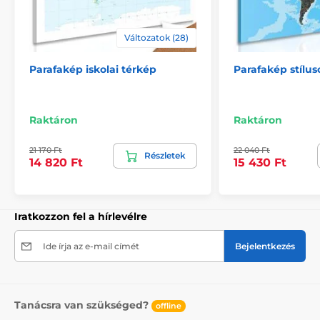
Változatok (28)
Parafakép iskolai térkép
Parafakép stílus
Raktáron
Raktáron
21 170 Ft
22 040 Ft
Részletek
14 820 Ft
15 430 Ft
Iratkozzon fel a hírlevélre
Ide írja az e-mail címét
Bejelentkezés
Rajzszögek
A paraf képpel együtt egy csomag térképtűt is kap,
Tanácsra van szükséged?
offline
mely 10 db-ot tartalmaz. A választás az Öné, ezért