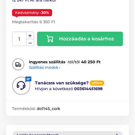
12 247 Ft Ár áfa nélkül
Kedvezmény
-30%
Megtakarítás 6 350 Ft
Hozzáadás a kosárhoz
Ingyenes szállítás
-tól/től
40 250 Ft
Szállítási módok ›
Tanácsra van szüksége?
offline
Hívjon a következő
003614451698
Termékkód:
do1145_cork