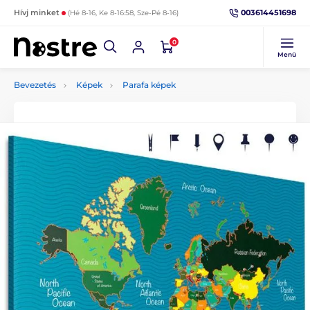
003614451698
Hívj minket
(Hé 8-16, Ke 8-16:58, Sze-Pé 8-16)
0
Menü
Bevezetés
Képek
Parafa képek