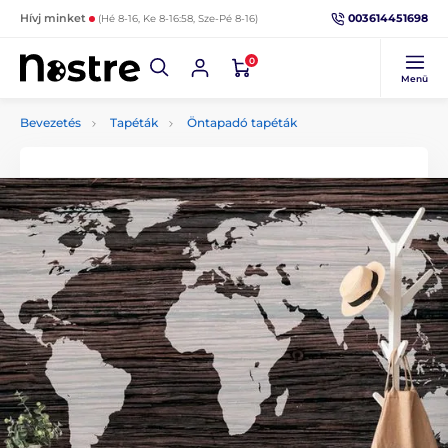
003614451698
Hívj minket
(Hé 8-16, Ke 8-16:58, Sze-Pé 8-16)
0
Menü
Bevezetés
Tapéták
Öntapadó tapéták