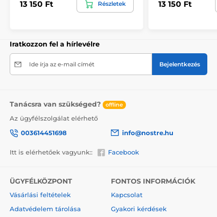
13 150 Ft
13 150 Ft
Részletek
kiválasztásakor megjelenik a pontos előnézet. Minden
tapéta 49 cm széles csíkokból áll.
Méretek (cm-ben): 147x270
(3 csík),
196x270
(4 csík),
245x270
(5 csík)
, 294x270
(6 csík)
Iratkozzon fel a hírlevélre
Ide írja az e-mail címét
Bejelentkezés
Tanácsra van szükséged?
offline
Az ügyfélszolgálat elérhető
003614451698
info@nostre.hu
Itt is elérhetőek vagyunk::
Facebook
ÜGYFÉLKÖZPONT
FONTOS INFORMÁCIÓK
Környezetbarát és egészségbarát
Vásárlási feltételek
Kapcsolat
A nyomtatási technológia környezetkímélő, ezért
Adatvédelem tárolása
Gyakori kérdések
bármely helyiségben – akár gyerekszobában is –