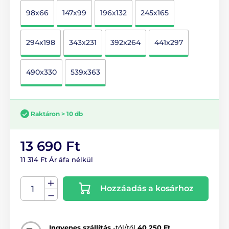
98x66
147x99
196x132
245x165
294x198
343x231
392x264
441x297
490x330
539x363
Raktáron > 10 db
13 690 Ft
11 314 Ft Ár áfa nélkül
Hozzáadás a kosárhoz
Ingyenes szállítás
-tól/től
40 250 Ft