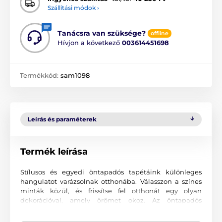
Szállítási módok ›
Tanácsra van szüksége?
offline
Hívjon a következő
003614451698
Termékkód:
sam1098
Leírás és paraméterek
Termék leírása
Stílusos és egyedi öntapadós tapétáink különleges
hangulatot varázsolnak otthonába. Válasszon a színes
minták közül, és frissítse fel otthonát egy olyan
dekorációval, amely örömet okoz. Az öntapadós
tapétákkal olyan környezetet teremthet, ahová mindig
szívesen tér vissza.