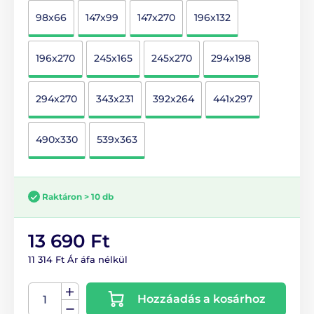
98x66
147x99
147x270
196x132
196x270
245x165
245x270
294x198
294x270
343x231
392x264
441x297
490x330
539x363
Raktáron > 10 db
13 690 Ft
11 314 Ft Ár áfa nélkül
Hozzáadás a kosárhoz