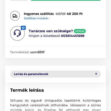
Ingyenes szállítás
-tól/től
40 250 Ft
Szállítási módok ›
Tanácsra van szüksége?
online
Hívjon a következő
003614451698
Termékkód:
sam889f
Leírás és paraméterek
Termék leírása
Stílusos és egyedi öntapadós tapétáink különleges
hangulatot varázsolnak otthonába. Válasszon a színes
minták közül, és frissítse fel otthonát egy olyan