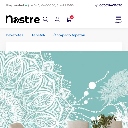
003614451698
Hívj minket
(Hé 8-16, Ke 8-16:58, Sze-Pé 8-16)
0
Menü
Bevezetés
Tapéták
Öntapadó tapéták