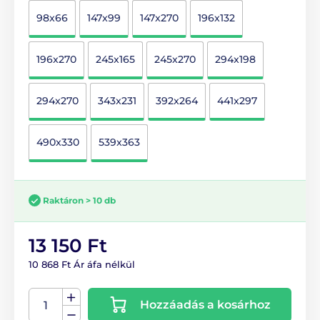
98x66
147x99
147x270
196x132
196x270
245x165
245x270
294x198
294x270
343x231
392x264
441x297
490x330
539x363
Raktáron > 10 db
13 150 Ft
10 868 Ft Ár áfa nélkül
Hozzáadás a kosárhoz