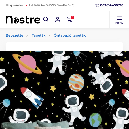
003614451698
Hívj minket
(Hé 8-16, Ke 8-16:58, Sze-Pé 8-16)
0
Menü
Bevezetés
Tapéták
Öntapadó tapéták