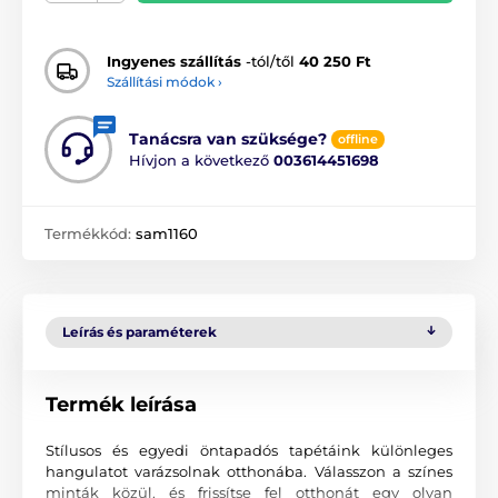
Ingyenes szállítás
-tól/től
40 250 Ft
Szállítási módok ›
Tanácsra van szüksége?
offline
Hívjon a következő
003614451698
Termékkód:
sam1160
Leírás és paraméterek
Termék leírása
Stílusos és egyedi öntapadós tapétáink különleges
hangulatot varázsolnak otthonába. Válasszon a színes
minták közül, és frissítse fel otthonát egy olyan