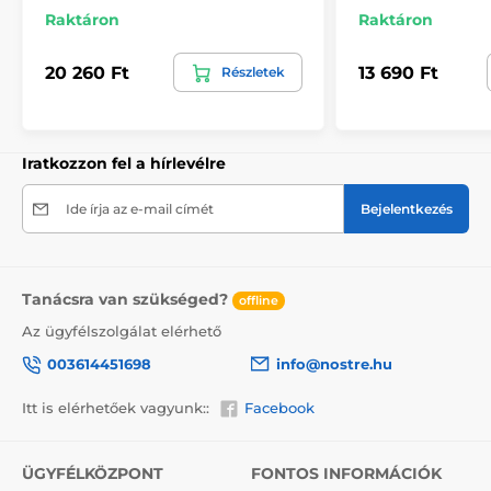
A 270 cm magas tapéták mintája igazodik a
Raktáron
Raktáron
mérethez, ami a minta egy részének levágását
eredményezheti. A webshopban a méret
20 260 Ft
13 690 Ft
Részletek
kiválasztásakor megjelenik a pontos előnézet. Minden
tapéta 49 cm széles csíkokból áll.
Méretek (cm-ben): 147x270
(3 csík),
196x270
(4 csík),
245x270
(5 csík)
, 294x270
(6 csík)
Iratkozzon fel a hírlevélre
Ide írja az e-mail címét
Bejelentkezés
Tanácsra van szükséged?
offline
Az ügyfélszolgálat elérhető
003614451698
info@nostre.hu
Itt is elérhetőek vagyunk::
Facebook
ÜGYFÉLKÖZPONT
FONTOS INFORMÁCIÓK
Környezetbarát és egészségbarát