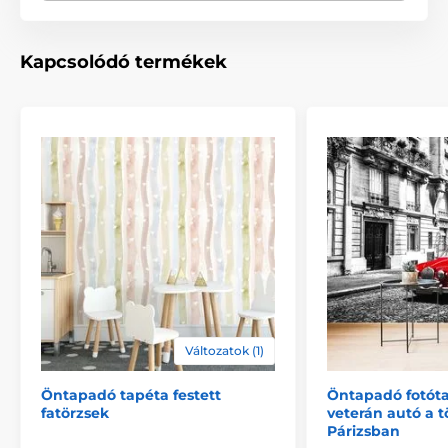
eltérő méret
Tapéta technológia
Lemosható
,
Öntapadós
Méretek (cm-ben): 98x66
(2 csík),
147x99
(3 csík),
196x132
(4 csík),
245x165
(5 csík),
294x198
(6 csík),
Kapcsolódó termékek
343x231
(7 csík),
392x264
(8 csík),
441x297
(9 csík),
490x330
(10 csík),
539x363
(11 csík)
Változatok (1)
Öntapadó tapéta festett
Öntapadó fotóta
fatörzsek
veterán autó a t
2) Motívum szerint vágott öntapadós fotótapéták
Párizsban