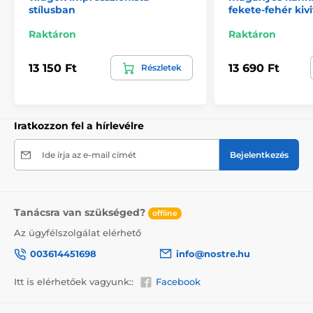
2) Motívum szerint vágott öntapadós fotótapéták
stílusban
fekete-fehér kiv
A 270 cm magas tapéták mintája igazodik a
Raktáron
Raktáron
mérethez, ami a minta egy részének levágását
eredményezheti. A webshopban a méret
13 150 Ft
13 690 Ft
Részletek
kiválasztásakor megjelenik a pontos előnézet. Minden
tapéta 49 cm széles csíkokból áll.
Méretek (cm-ben): 147x270
(3 csík),
196x270
(4 csík),
245x270
(5 csík)
, 294x270
(6 csík)
Iratkozzon fel a hírlevélre
Ide írja az e-mail címét
Bejelentkezés
Tanácsra van szükséged?
offline
Az ügyfélszolgálat elérhető
003614451698
info@nostre.hu
Itt is elérhetőek vagyunk::
Facebook