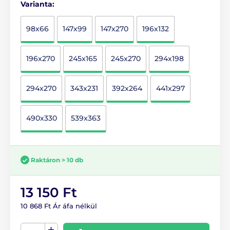
Varianta:
98x66
147x99
147x270
196x132
196x270
245x165
245x270
294x198
294x270
343x231
392x264
441x297
490x330
539x363
Raktáron > 10 db
13 150 Ft
10 868 Ft Ár áfa nélkül