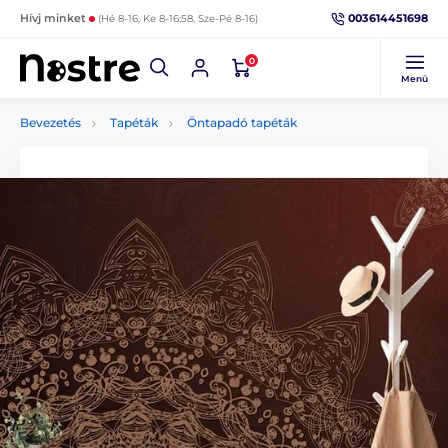
003614451698
Hívj minket
(Hé 8-16, Ke 8-16:58, Sze-Pé 8-16)
0
Menü
Bevezetés
Tapéták
Öntapadó tapéták