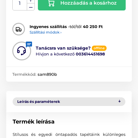
Hozzáadás a kosárhoz
Ingyenes szállítás
-tól/től
40 250 Ft
Szállítási módok ›
Tanácsra van szüksége?
offline
Hívjon a következő
003614451698
Termékkód:
sam890b
Leírás és paraméterek
Termék leírása
Stílusos és egyedi öntapadós tapétáink különleges