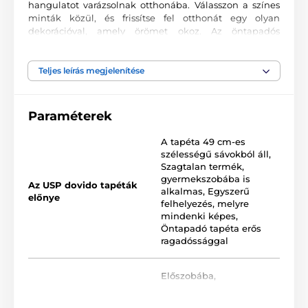
hangulatot varázsolnak otthonába. Válasszon a színes
minták közül, és frissítse fel otthonát egy olyan
dekorációval, amely örömet okoz. Az öntapadós
tapétákkal olyan környezetet teremthet, ahová mindig
szívesen tér vissza.
Teljes leírás megjelenítése
Tökéletes nyomtatási kivitel
Öntapadós tapétáinkat kiváló minőségű, matt felületű
Paraméterek
és finom textúrájú anyagra nyomtatjuk. A nyomtatás
modern UV-LED technológiával történik 90 µm vastag
A tapéta 49 cm-es
fóliára. Ezek a tapéták PVC-mentesek, és erősen tapadó
szélességű sávokból áll
,
akrilragasztóval vannak bevonva, amely biztos tartást
Szagtalan termék,
garantál a falon. A tintasugaras nyomtatásnak
gyermekszobába is
köszönhetően rendkívül tartósak és élénk színekben
Az USP dovido tapéták
alkalmas
,
Egyszerű
maradnak.
előnye
felhelyezés, melyre
mindenki képes
,
Öntapadó tapéta erős
ragadóssággal
Elérhető méretek öntapadós tapétáinkból (cm-ben –
szélesség x magasság):
Előszobába
,
Tapétáink különböző méretekben és típusokban
Elhelyezés
Hálószobába
,
érhetők el, minden változat 49 cm széles csíkokból áll.
Nappaliba