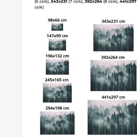
(6 csík),
343x231
(7 csík),
392x264
(8 csík),
441x297
csík)