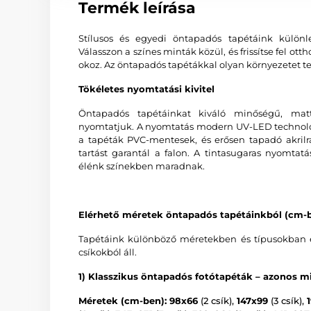
Termék leírása
Stílusos és egyedi öntapadós tapétáink különl
Válasszon a színes minták közül, és frissítse fel o
okoz. Az öntapadós tapétákkal olyan környezetet te
Tökéletes nyomtatási kivitel
Öntapadós tapétáinkat kiváló minőségű, matt
nyomtatjuk. A nyomtatás modern UV-LED technológi
a tapéták PVC-mentesek, és erősen tapadó akrilr
tartást garantál a falon. A tintasugaras nyomtat
élénk színekben maradnak.
Elérhető méretek öntapadós tapétáinkból (cm-b
Tapétáink különböző méretekben és típusokban é
csíkokból áll.
1) Klasszikus öntapadós fotótapéták – azonos mi
Méretek (cm-ben): 98x66
(2 csík),
147x99
(3 csík),