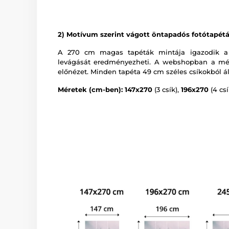
2) Motívum szerint vágott öntapadós fotótapét
A 270 cm magas tapéták mintája igazodik a
levágását eredményezheti. A webshopban a mér
előnézet. Minden tapéta 49 cm széles csíkokból ál
Méretek (cm-ben): 147x270
(3 csík),
196x270
(4 csí