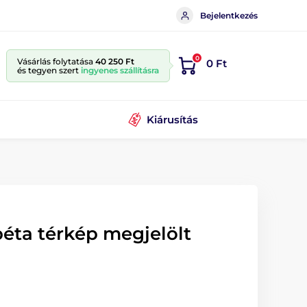
Bejelentkezés
0
Vásárlás folytatása
40 250 Ft
0 Ft
és tegyen szert
ingyenes szállításra
Kiárusítás
éta térkép megjelölt