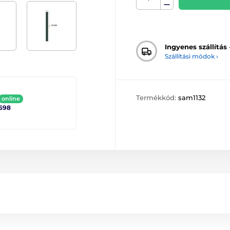
Ingyenes szállítás
Szállítási módok ›
Termékkód:
sam1132
online
698