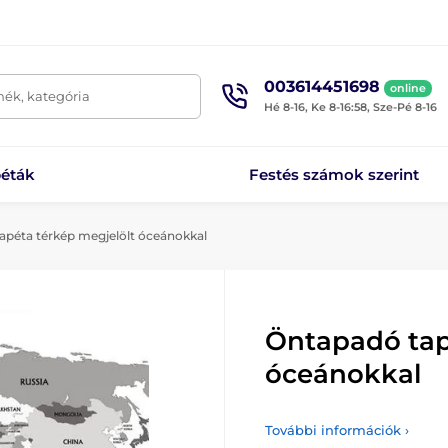
003614451698
online
mék, kategória
Hé 8-16, Ke 8-16:58, Sze-Pé 8-16
éták
Festés számok szerint
péta térkép megjelölt óceánokkal
Öntapadó tap
óceánokkal
További információk ›