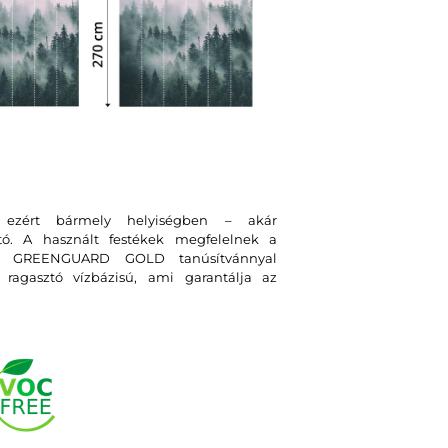
, ezért bármely helyiségben – akár
tó. A használt festékek megfelelnek a
int GREENGUARD GOLD tanúsítvánnyal
ragasztó vízbázisú, ami garantálja az