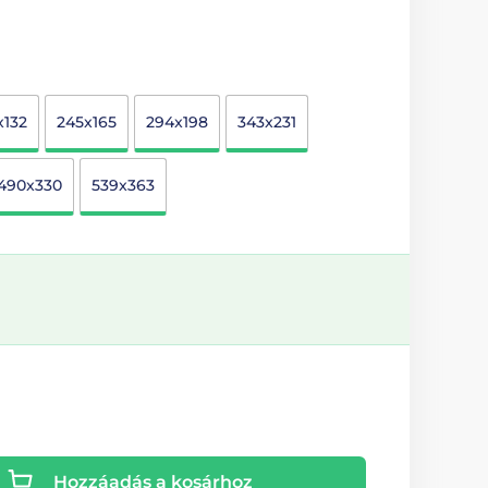
x132
245x165
294x198
343x231
490x330
539x363
Hozzáadás a kosárhoz