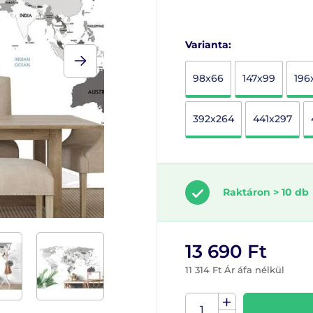
Varianta:
98x66
147x99
196
392x264
441x297
Raktáron > 10 db
13 690 Ft
11 314 Ft Ár áfa nélkül