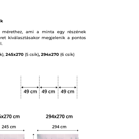
ák
 mérethez, ami a minta egy részének
et kiválasztásakor megjelenik a pontos
l.
k),
245x270
(5 csík)
, 294x270
(6 csík)