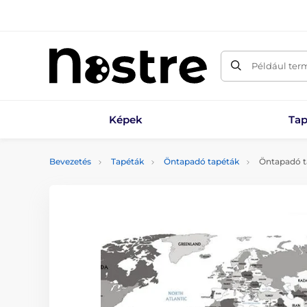
Például ter
Képek
Tap
Bevezetés
Tapéták
Öntapadó tapéták
Öntapadó ta