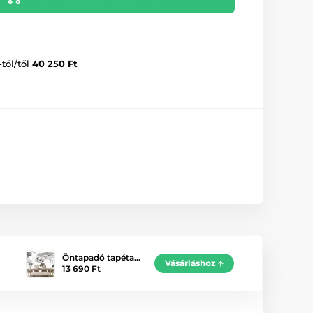
-tól/től
40 250 Ft
Öntapadó tapéta…
Vásárláshoz
13 690 Ft