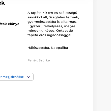
ek
A tapéta 49 cm-es szélességű
sávokból áll
,
Szagtalan termék,
gyermekszobába is alkalmas
,
éták előnye
Egyszerű felhelyezés, melyre
mindenki képes
,
Öntapadó
tapéta erős ragadóssággal
Hálószobába
,
Nappaliba
Fehér
,
Szürke
a
Lemosható
,
Öntapadós
r megjelenítése