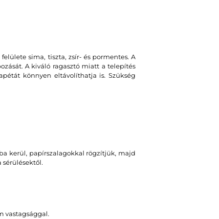
felülete sima, tiszta, zsír- és pormentes. A
zását. A kiváló ragasztó miatt a telepítés
apétát könnyen eltávolíthatja is. Szükség
a kerül, papírszalagokkal rögzítjük, majd
sérülésektől.
m vastagsággal.