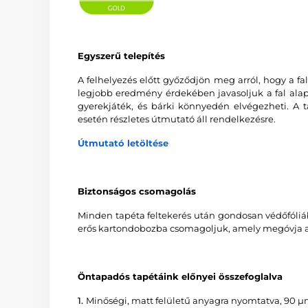
Egyszerű telepítés
A felhelyezés előtt győződjön meg arról, hogy a fal 
legjobb eredmény érdekében javasoljuk a fal alapo
gyerekjáték, és bárki könnyedén elvégezheti. A t
esetén részletes útmutató áll rendelkezésre.
Útmutató letöltése
Biztonságos csomagolás
Minden tapéta feltekerés után gondosan védőfóliáb
erős kartondobozba csomagoljuk, amely megóvja a 
Öntapadós tapétáink előnyei összefoglalva
1.
Minőségi, matt felületű anyagra nyomtatva, 90 µ