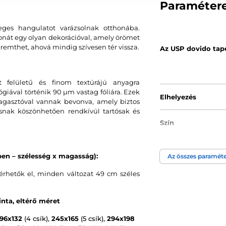
Paraméter
eges hangulatot varázsolnak otthonába.
tthonát egy olyan dekorációval, amely örömet
remthet, ahová mindig szívesen tér vissza.
Az USP dovido tap
 felületű és finom textúrájú anyagra
ával történik 90 µm vastag fóliára. Ezek
Elhelyezés
agasztóval vannak bevonva, amely biztos
ásnak köszönhetően rendkívül tartósak és
Szín
Tapéta technológi
en – szélesség x magasság):
Az összes paraméte
rhetők el, minden változat 49 cm széles
nta, eltérő méret
196x132
(4 csík),
245x165
(5 csík),
294x198