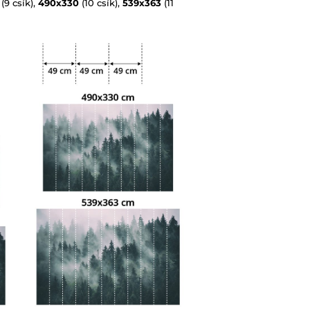
(9 csík),
490x330
(10 csík),
539x363
(11