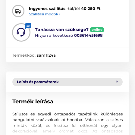
Ingyenes szállítás
-tól/től
40 250 Ft
Szállítási módok ›
Tanácsra van szüksége?
online
Hívjon a következő
003614451698
Termékkód:
sam1124a
Leírás és paraméterek
Termék leírása
Stílusos és egyedi öntapadós tapétáink különleges
hangulatot varázsolnak otthonába. Válasszon a színes
minták közül, és frissítse fel otthonát egy olyan
dekorációval, amely örömet okoz. Az öntapadós