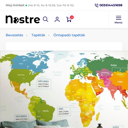
003614451698
Hívj minket
(Hé 8-16, Ke 8-16:58, Sze-Pé 8-16)
0
Menü
Bevezetés
Tapéták
Öntapadó tapéták