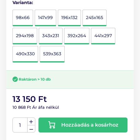
Varianta:
98x66
147x99
196x132
245x165
294x198
343x231
392x264
441x297
490x330
539x363
Raktáron > 10 db
13 150 Ft
10 868 Ft Ár áfa nélkül
Hozzáadás a kosárhoz