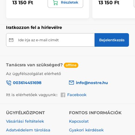
13 150 Ft
13 150 Ft
Részletek
kiválasztásakor megjelenik a pontos előnézet. Minden
tapéta 49 cm széles csíkokból áll.
Méretek (cm-ben): 147x270
(3 csík),
196x270
(4 csík),
245x270
(5 csík)
, 294x270
(6 csík)
Iratkozzon fel a hírlevélre
Ide írja az e-mail címét
Bejelentkezés
Tanácsra van szükséged?
offline
Az ügyfélszolgálat elérhető
003614451698
info@nostre.hu
Itt is elérhetőek vagyunk::
Facebook
ÜGYFÉLKÖZPONT
FONTOS INFORMÁCIÓK
Környezetbarát és egészségbarát
Vásárlási feltételek
Kapcsolat
A nyomtatási technológia környezetkímélő, ezért
Adatvédelem tárolása
Gyakori kérdések
bármely helyiségben – akár gyerekszobában is –