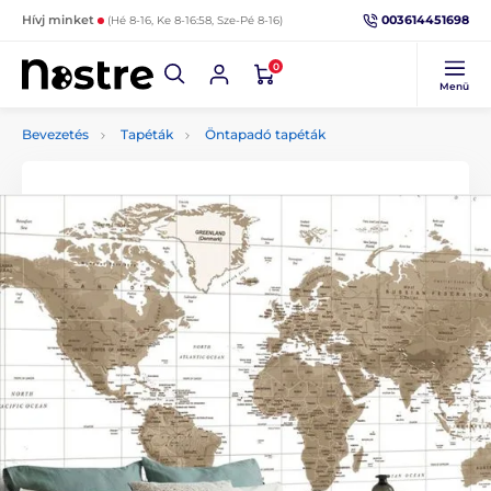
003614451698
Hívj minket
(Hé 8-16, Ke 8-16:58, Sze-Pé 8-16)
0
Menü
Bevezetés
Tapéták
Öntapadó tapéták