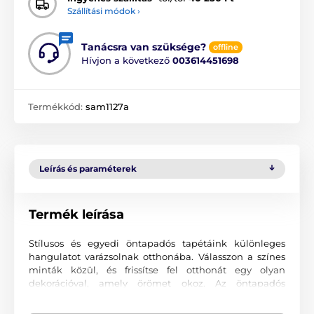
Szállítási módok ›
Tanácsra van szüksége?
offline
Hívjon a következő
003614451698
Termékkód:
sam1127a
Leírás és paraméterek
Termék leírása
Stílusos és egyedi öntapadós tapétáink különleges
hangulatot varázsolnak otthonába. Válasszon a színes
minták közül, és frissítse fel otthonát egy olyan
dekorációval, amely örömet okoz. Az öntapadós
tapétákkal olyan környezetet teremthet, ahová mindig
szívesen tér vissza.