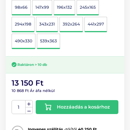
98x66
147x99
196x132
245x165
294x198
343x231
392x264
441x297
490x330
539x363
Raktáron > 10 db
13 150 Ft
10 868 Ft Ár áfa nélkül
Hozzáadás a kosárhoz
Ingyenes szállítás
-tól/től
40 250 Ft