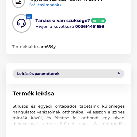
Szállítási módok ›
Tanácsra van szüksége?
online
Hívjon a következő
003614451698
Termékkód:
sam654y
Leírás és paraméterek
Termék leírása
Stílusos és egyedi öntapadós tapétáink különleges
hangulatot varázsolnak otthonába. Válasszon a színes
minták közül, és frissítse fel otthonát egy olyan
dekorációval, amely örömet okoz. Az öntapadós
tapétákkal olyan környezetet teremthet, ahová mindig
szívesen tér vissza.