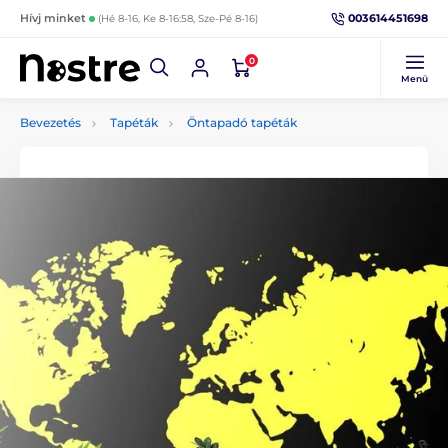
003614451698
Hívj minket
(Hé 8-16, Ke 8-16:58, Sze-Pé 8-16)
0
Menü
Bevezetés
Tapéták
Öntapadó tapéták