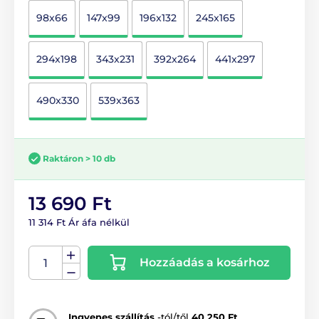
98x66
147x99
196x132
245x165
294x198
343x231
392x264
441x297
490x330
539x363
Raktáron > 10 db
13 690 Ft
11 314 Ft Ár áfa nélkül
Hozzáadás a kosárhoz
Ingyenes szállítás
-tól/től
40 250 Ft