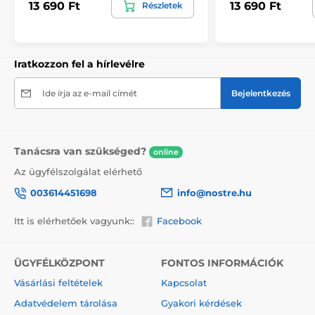
13 690 Ft
13 690 Ft
Részletek
kiválasztásakor megjelenik a pontos előnézet. Minden
tapéta 49 cm széles csíkokból áll.
Méretek (cm-ben): 147x270
(3 csík),
196x270
(4 csík),
245x270
(5 csík)
, 294x270
(6 csík)
Iratkozzon fel a hírlevélre
Ide írja az e-mail címét
Bejelentkezés
Tanácsra van szükséged?
online
Az ügyfélszolgálat elérhető
003614451698
info@nostre.hu
Itt is elérhetőek vagyunk::
Facebook
ÜGYFÉLKÖZPONT
FONTOS INFORMÁCIÓK
Környezetbarát és egészségbarát
Vásárlási feltételek
Kapcsolat
A nyomtatási technológia környezetkímélő, ezért
Adatvédelem tárolása
Gyakori kérdések
bármely helyiségben – akár gyerekszobában is –