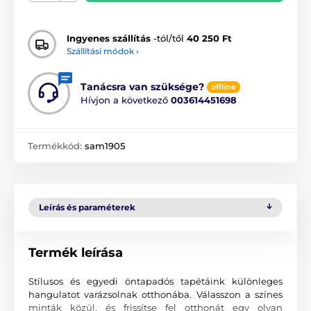
Ingyenes szállítás
-tól/től
40 250 Ft
Szállítási módok ›
Tanácsra van szüksége?
offline
Hívjon a következő
003614451698
Termékkód:
sam1905
Leírás és paraméterek
Termék leírása
Stílusos és egyedi öntapadós tapétáink különleges
hangulatot varázsolnak otthonába. Válasszon a színes
minták közül, és frissítse fel otthonát egy olyan