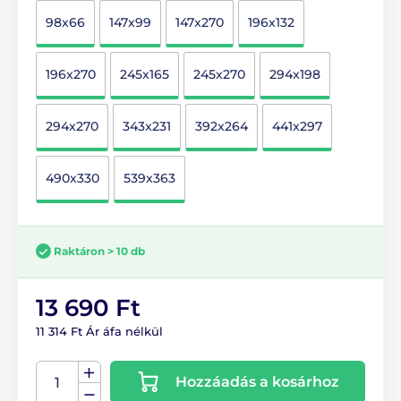
98x66
147x99
147x270
196x132
196x270
245x165
245x270
294x198
294x270
343x231
392x264
441x297
490x330
539x363
Raktáron > 10 db
13 690 Ft
11 314 Ft Ár áfa nélkül
Hozzáadás a kosárhoz