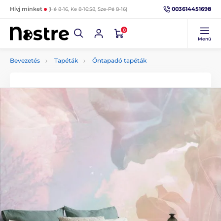
003614451698
Hívj minket
(Hé 8-16, Ke 8-16:58, Sze-Pé 8-16)
0
Menü
Bevezetés
Tapéták
Öntapadó tapéták