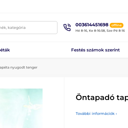
003614451698
offline
mék, kategória
Hé 8-16, Ke 8-16:58, Sze-Pé 8-16
éták
Festés számok szerint
apéta nyugodt tenger
Öntapadó tap
További információk ›