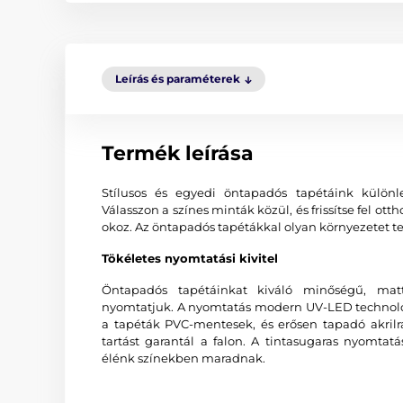
Leírás és paraméterek
Termék leírása
Stílusos és egyedi öntapadós tapétáink különl
Válasszon a színes minták közül, és frissítse fel o
okoz. Az öntapadós tapétákkal olyan környezetet te
Tökéletes nyomtatási kivitel
Öntapadós tapétáinkat kiváló minőségű, matt
nyomtatjuk. A nyomtatás modern UV-LED technológi
a tapéták PVC-mentesek, és erősen tapadó akrilr
tartást garantál a falon. A tintasugaras nyomtat
élénk színekben maradnak.