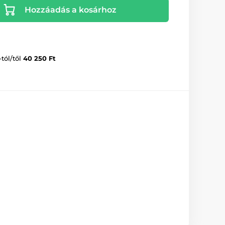
Hozzáadás a kosárhoz
-tól/től
40 250 Ft