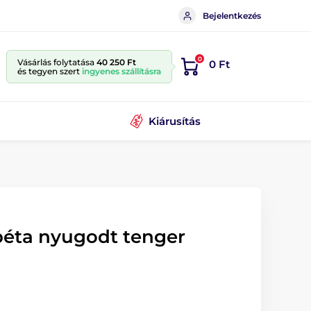
Bejelentkezés
0
Vásárlás folytatása
40 250 Ft
0 Ft
és tegyen szert
ingyenes szállításra
Kiárusítás
éta nyugodt tenger