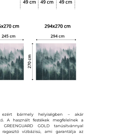
, ezért bármely helyiségben – akár
tó. A használt festékek megfelelnek a
int GREENGUARD GOLD tanúsítvánnyal
ragasztó vízbázisú, ami garantálja az