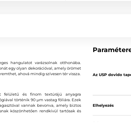
Paraméter
eges hangulatot varázsolnak otthonába.
tthonát egy olyan dekorációval, amely örömet
remthet, ahová mindig szívesen tér vissza.
Az USP dovido tap
 felületű és finom textúrájú anyagra
ával történik 90 µm vastag fóliára. Ezek
agasztóval vannak bevonva, amely biztos
Elhelyezés
ásnak köszönhetően rendkívül tartósak és
Szín