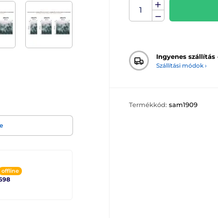
Ingyenes szállítás
Szállítási módok ›
Termékkód:
sam1909
e
offline
698