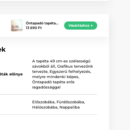
Öntapadó tapéta…
Vásárláshoz
13 690 Ft
ek
A tapéta 49 cm-es szélességű
sávokból áll
,
Grafikus tervezőnk
tervezte
,
Egyszerű felhelyezés,
éták előnye
melyre mindenki képes
,
Öntapadó tapéta erős
ragadóssággal
Előszobába
,
Fürdőszobába
,
Hálószobába
,
Nappaliba
Kék
,
Narancsszín