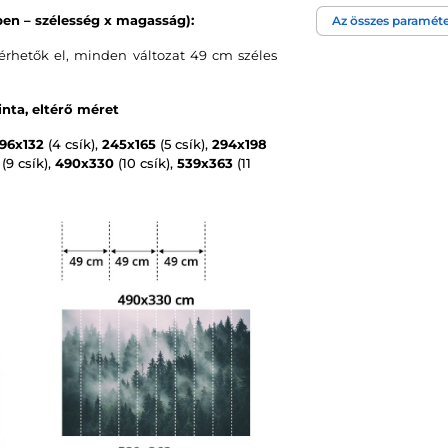
en – szélesség x magasság):
Az összes paraméte
Tapéta technológi
rhetők el, minden változat 49 cm széles
nta, eltérő méret
196x132
(4 csík),
245x165
(5 csík),
294x198
(9 csík),
490x330
(10 csík),
539x363
(11