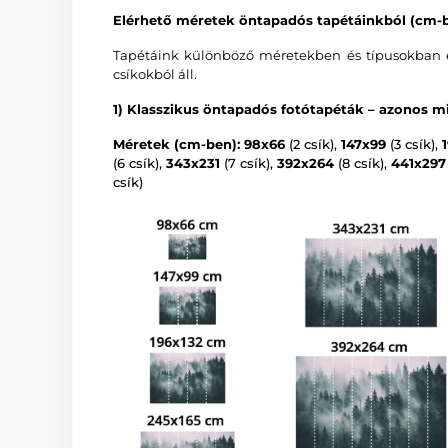
Elérhető méretek öntapadós tapétáinkból (cm-b
Tapétáink különböző méretekben és típusokban é
csíkokból áll.
1) Klasszikus öntapadós fotótapéták – azonos mi
Méretek (cm-ben): 98x66
(2 csík),
147x99
(3 csík),
(6 csík),
343x231
(7 csík),
392x264
(8 csík),
441x297
csík)