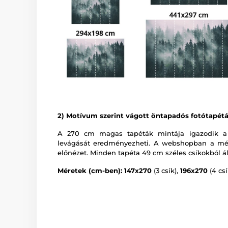
2) Motívum szerint vágott öntapadós fotótapét
A 270 cm magas tapéták mintája igazodik a
levágását eredményezheti. A webshopban a mér
előnézet. Minden tapéta 49 cm széles csíkokból ál
Méretek (cm-ben): 147x270
(3 csík),
196x270
(4 csí