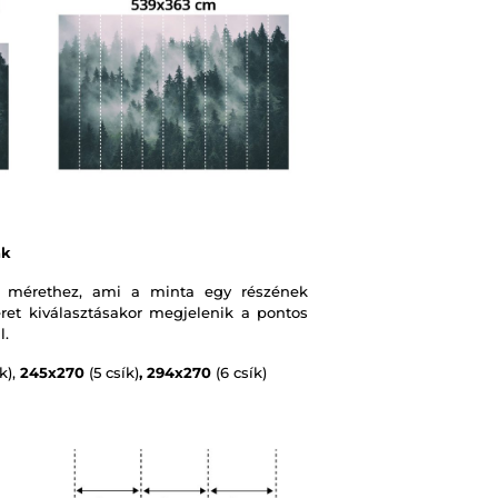
ák
 mérethez, ami a minta egy részének
et kiválasztásakor megjelenik a pontos
l.
k),
245x270
(5 csík)
, 294x270
(6 csík)