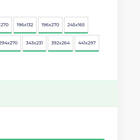
x270
196x132
196x270
245x165
294x270
343x231
392x264
441x297