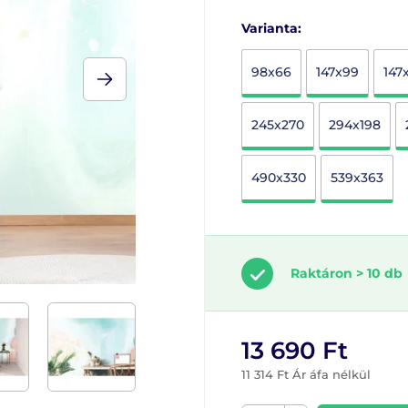
Varianta:
98x66
147x99
147
245x270
294x198
490x330
539x363
Raktáron > 10 db
13 690 Ft
11 314 Ft Ár áfa nélkül