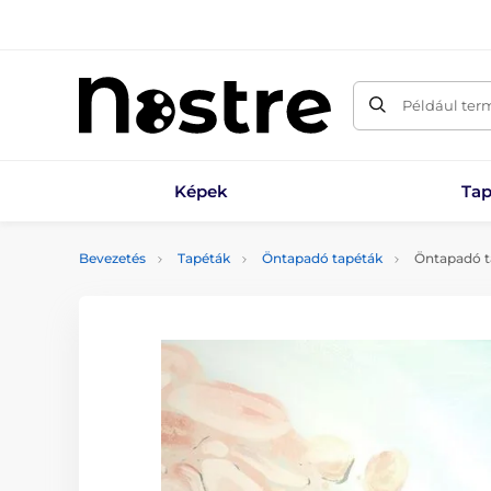
Például ter
Képek
Tap
Bevezetés
Tapéták
Öntapadó tapéták
Öntapadó t