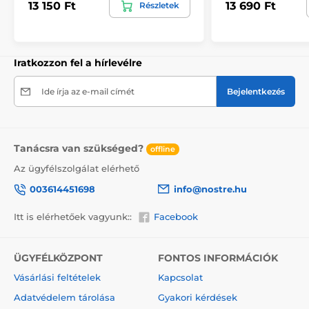
13 150 Ft
13 690 Ft
Részletek
kiválasztásakor megjelenik a pontos előnézet. Minden
tapéta 49 cm széles csíkokból áll.
Méretek (cm-ben): 147x270
(3 csík),
196x270
(4 csík),
245x270
(5 csík)
, 294x270
(6 csík)
Iratkozzon fel a hírlevélre
Ide írja az e-mail címét
Bejelentkezés
Tanácsra van szükséged?
offline
Az ügyfélszolgálat elérhető
003614451698
info@nostre.hu
Itt is elérhetőek vagyunk::
Facebook
ÜGYFÉLKÖZPONT
FONTOS INFORMÁCIÓK
Környezetbarát és egészségbarát
Vásárlási feltételek
Kapcsolat
A nyomtatási technológia környezetkímélő, ezért
Adatvédelem tárolása
Gyakori kérdések
bármely helyiségben – akár gyerekszobában is –