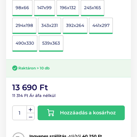
98x66
147x99
196x132
245x165
294x198
343x231
392x264
441x297
490x330
539x363
Raktáron > 10 db
13 690 Ft
11 314 Ft Ár áfa nélkül
Hozzáadás a kosárhoz
Ingyenes szállítás
-tól/től
40 250 Ft