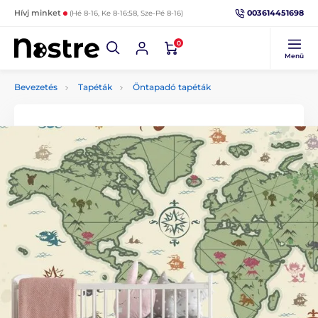
003614451698
Hívj minket
(Hé 8-16, Ke 8-16:58, Sze-Pé 8-16)
0
Menü
Bevezetés
Tapéták
Öntapadó tapéták