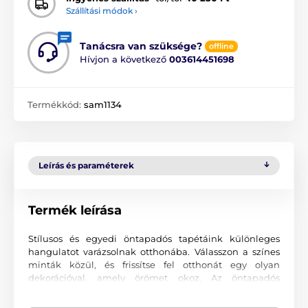
Szállítási módok ›
Tanácsra van szüksége?
offline
Hívjon a következő
003614451698
Termékkód:
sam1134
Leírás és paraméterek
Termék leírása
Stílusos és egyedi öntapadós tapétáink különleges
hangulatot varázsolnak otthonába. Válasszon a színes
minták közül, és frissítse fel otthonát egy olyan
dekorációval, amely örömet okoz. Az öntapadós
tapétákkal olyan környezetet teremthet, ahová mindig
szívesen tér vissza.