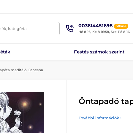
003614451698
offline
mék, kategória
Hé 8-16, Ke 8-16:58, Sze-Pé 8-16
éták
Festés számok szerint
apéta meditáló Ganesha
Öntapadó tap
További információk ›