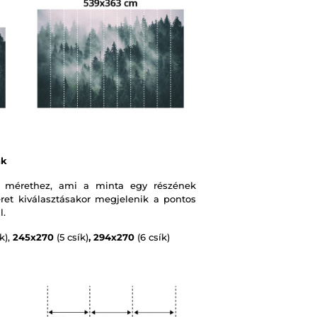
ák
 mérethez, ami a minta egy részének
et kiválasztásakor megjelenik a pontos
l.
k),
245x270
(5 csík)
, 294x270
(6 csík)