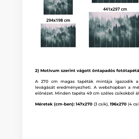
2) Motívum szerint vágott öntapadós fotótapét
A 270 cm magas tapéták mintája igazodik a
levágását eredményezheti. A webshopban a mér
előnézet. Minden tapéta 49 cm széles csíkokból ál
Méretek (cm-ben): 147x270
(3 csík),
196x270
(4 csí