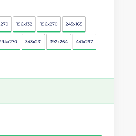
x270
196x132
196x270
245x165
294x270
343x231
392x264
441x297