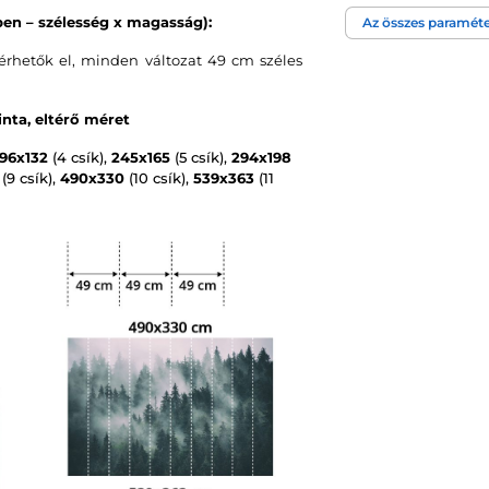
en – szélesség x magasság):
Az összes paraméte
Tapéta technológi
rhetők el, minden változat 49 cm széles
nta, eltérő méret
196x132
(4 csík),
245x165
(5 csík),
294x198
(9 csík),
490x330
(10 csík),
539x363
(11