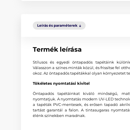
Leírás és paraméterek
Termék leírása
Stílusos és egyedi öntapadós tapétáink különl
Válasszon a színes minták közül, és frissítse fel o
okoz. Az öntapadós tapétákkal olyan környezetet te
Tökéletes nyomtatási kivitel
Öntapadós tapétáinkat kiváló minőségű, matt
nyomtatjuk. A nyomtatás modern UV-LED technológi
a tapéták PVC-mentesek, és erősen tapadó akrilr
tartást garantál a falon. A tintasugaras nyomtat
élénk színekben maradnak.