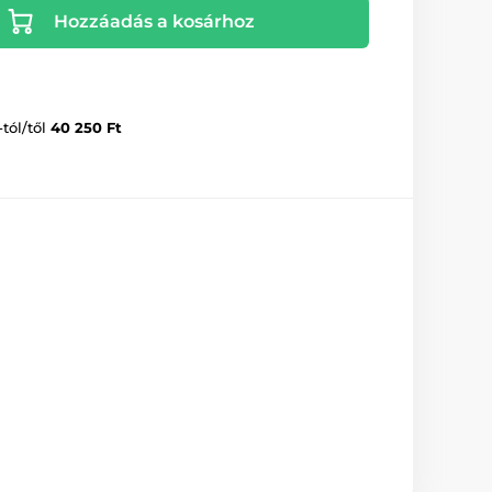
Hozzáadás a kosárhoz
-tól/től
40 250 Ft