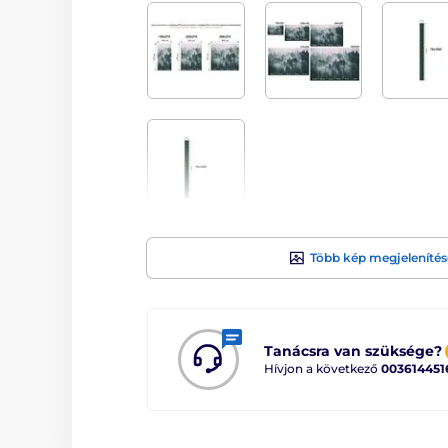
Több kép megjelenítés
Tanácsra van szüksége?
Hívjon a következő
003614451