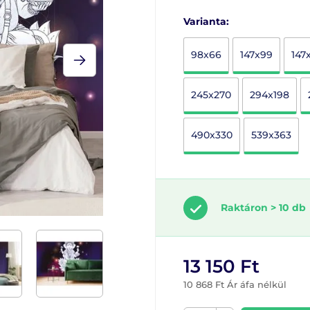
Varianta:
98x66
147x99
147
245x270
294x198
490x330
539x363
Raktáron > 10 db
13 150 Ft
10 868 Ft Ár áfa nélkül