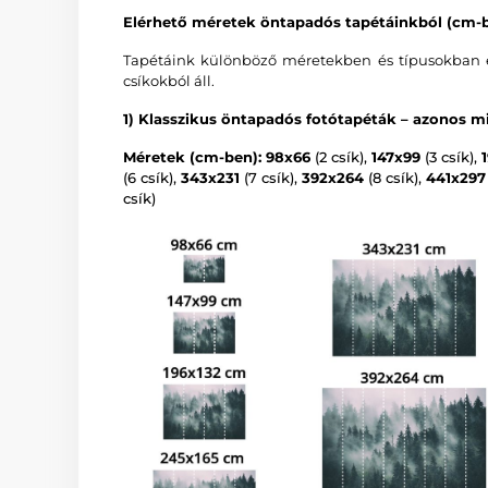
Elérhető méretek öntapadós tapétáinkból (cm-b
Tapétáink különböző méretekben és típusokban é
csíkokból áll.
1) Klasszikus öntapadós fotótapéták – azonos mi
Méretek (cm-ben): 98x66
(2 csík),
147x99
(3 csík),
(6 csík),
343x231
(7 csík),
392x264
(8 csík),
441x297
csík)