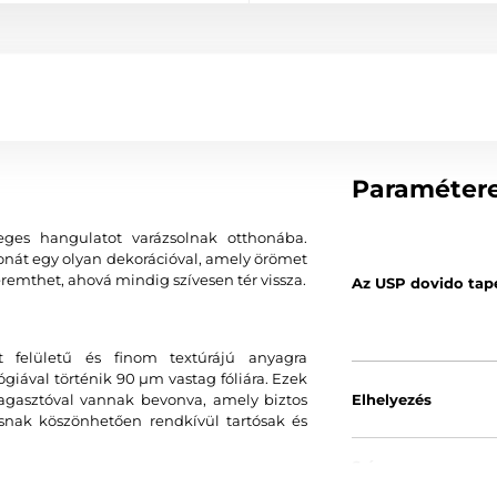
Paraméter
eges hangulatot varázsolnak otthonába.
tthonát egy olyan dekorációval, amely örömet
remthet, ahová mindig szívesen tér vissza.
Az USP dovido tap
 felületű és finom textúrájú anyagra
ával történik 90 µm vastag fóliára. Ezek
agasztóval vannak bevonva, amely biztos
Elhelyezés
ásnak köszönhetően rendkívül tartósak és
Szín