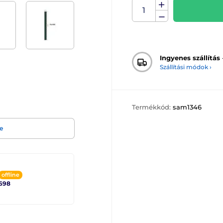
Ingyenes szállítás
Szállítási módok ›
Termékkód:
sam1346
e
offline
698