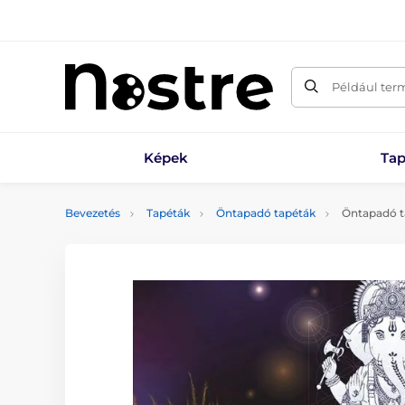
Például ter
Képek
Tap
Bevezetés
Tapéták
Öntapadó tapéták
Öntapadó t