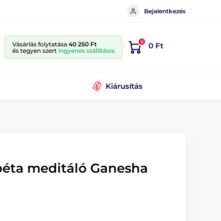
Bejelentkezés
0
Vásárlás folytatása
40 250 Ft
0 Ft
és tegyen szert
ingyenes szállításra
Kiárusítás
éta meditáló Ganesha