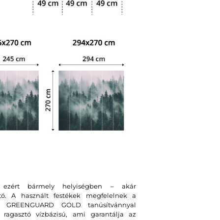
, ezért bármely helyiségben – akár
tó. A használt festékek megfelelnek a
int GREENGUARD GOLD tanúsítvánnyal
ragasztó vízbázisú, ami garantálja az