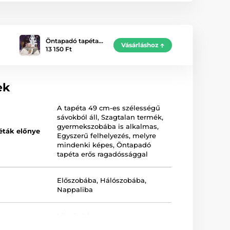
Öntapadó tapéta…
Vásárláshoz
13 150 Ft
ek
A tapéta 49 cm-es szélességű
sávokból áll
,
Szagtalan termék,
gyermekszobába is alkalmas
,
éták előnye
Egyszerű felhelyezés, melyre
mindenki képes
,
Öntapadó
tapéta erős ragadóssággal
Előszobába
,
Hálószobába
,
Nappaliba
Lila
,
Szürke