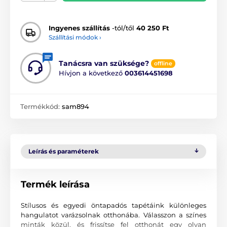
Ingyenes szállítás
-tól/től
40 250 Ft
Szállítási módok ›
Tanácsra van szüksége?
offline
Hívjon a következő
003614451698
Termékkód:
sam894
Leírás és paraméterek
Termék leírása
Stílusos és egyedi öntapadós tapétáink különleges
hangulatot varázsolnak otthonába. Válasszon a színes
minták közül, és frissítse fel otthonát egy olyan