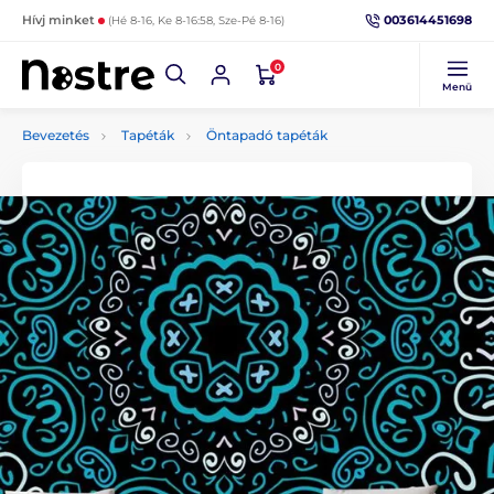
003614451698
Hívj minket
(Hé 8-16, Ke 8-16:58, Sze-Pé 8-16)
0
Menü
Bevezetés
Tapéták
Öntapadó tapéták