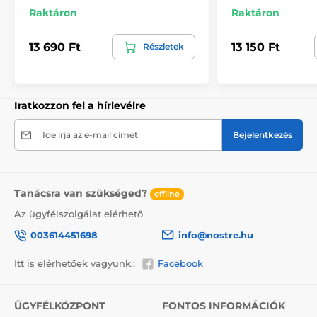
A 270 cm magas tapéták mintája igazodik a
Raktáron
Raktáron
mérethez, ami a minta egy részének levágását
eredményezheti. A webshopban a méret
13 690 Ft
13 150 Ft
Részletek
kiválasztásakor megjelenik a pontos előnézet. Minden
tapéta 49 cm széles csíkokból áll.
Méretek (cm-ben): 147x270
(3 csík),
196x270
(4 csík),
245x270
(5 csík)
, 294x270
(6 csík)
Iratkozzon fel a hírlevélre
Ide írja az e-mail címét
Bejelentkezés
Tanácsra van szükséged?
offline
Az ügyfélszolgálat elérhető
003614451698
info@nostre.hu
Itt is elérhetőek vagyunk::
Facebook
ÜGYFÉLKÖZPONT
FONTOS INFORMÁCIÓK
Környezetbarát és egészségbarát