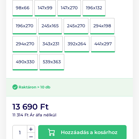
98x66
147x99
147x270
196x132
196x270
245x165
245x270
294x198
294x270
343x231
392x264
441x297
490x330
539x363
Raktáron > 10 db
13 690 Ft
11 314 Ft Ár áfa nélkül
Hozzáadás a kosárhoz