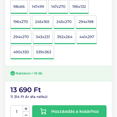
98x66
147x99
147x270
196x132
196x270
245x165
245x270
294x198
294x270
343x231
392x264
441x297
490x330
539x363
Raktáron > 10 db
13 690 Ft
11 314 Ft Ár áfa nélkül
Hozzáadás a kosárhoz