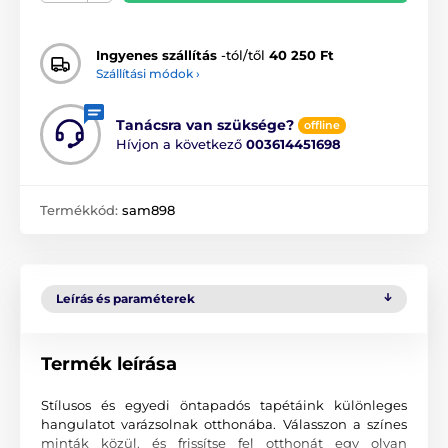
Ingyenes szállítás
-tól/től
40 250 Ft
Szállítási módok ›
Tanácsra van szüksége?
offline
Hívjon a következő
003614451698
Termékkód:
sam898
Leírás és paraméterek
Termék leírása
Stílusos és egyedi öntapadós tapétáink különleges
hangulatot varázsolnak otthonába. Válasszon a színes
minták közül, és frissítse fel otthonát egy olyan