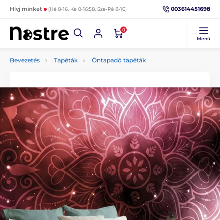
003614451698
Hívj minket
(Hé 8-16, Ke 8-16:58, Sze-Pé 8-16)
0
Menü
Bevezetés
Tapéták
Öntapadó tapéták