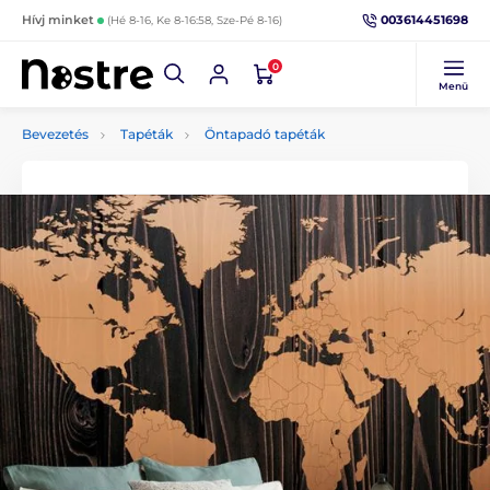
003614451698
Hívj minket
(Hé 8-16, Ke 8-16:58, Sze-Pé 8-16)
0
Menü
Bevezetés
Tapéták
Öntapadó tapéták