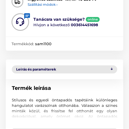
Szállítási módok ›
Tanácsra van szüksége?
online
Hívjon a következő
003614451698
Termékkód:
sam1100
Leírás és paraméterek
Termék leírása
Stílusos és egyedi öntapadós tapétáink különleges
hangulatot varázsolnak otthonába. Válasszon a színes
minták közül, és frissítse fel otthonát egy olyan
dekorációval, amely örömet okoz. Az öntapadós
tapétákkal olyan környezetet teremthet, ahová mindig
szívesen tér vissza.