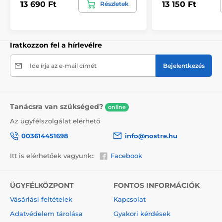
13 690 Ft
13 150 Ft
Részletek
kiválasztásakor megjelenik a pontos előnézet. Minden
tapéta 49 cm széles csíkokból áll.
Méretek (cm-ben): 147x270
(3 csík),
196x270
(4 csík),
245x270
(5 csík)
, 294x270
(6 csík)
Iratkozzon fel a hírlevélre
Ide írja az e-mail címét
Bejelentkezés
Tanácsra van szükséged?
online
Az ügyfélszolgálat elérhető
003614451698
info@nostre.hu
Itt is elérhetőek vagyunk::
Facebook
ÜGYFÉLKÖZPONT
FONTOS INFORMÁCIÓK
Környezetbarát és egészségbarát
Vásárlási feltételek
Kapcsolat
A nyomtatási technológia környezetkímélő, ezért
Adatvédelem tárolása
Gyakori kérdések
bármely helyiségben – akár gyerekszobában is –