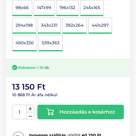
98x66
147x99
196x132
245x165
294x198
343x231
392x264
441x297
490x330
539x363
Raktáron > 10 db
13 150 Ft
10 868 Ft Ár áfa nélkül
Hozzáadás a kosárhoz
Ingyenes szállítás
-tól/től
40 250 Ft