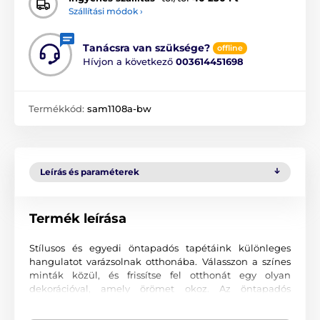
Szállítási módok ›
Tanácsra van szüksége?
offline
Hívjon a következő
003614451698
Termékkód:
sam1108a-bw
Leírás és paraméterek
Termék leírása
Stílusos és egyedi öntapadós tapétáink különleges
hangulatot varázsolnak otthonába. Válasszon a színes
minták közül, és frissítse fel otthonát egy olyan
dekorációval, amely örömet okoz. Az öntapadós
tapétákkal olyan környezetet teremthet, ahová mindig
szívesen tér vissza.