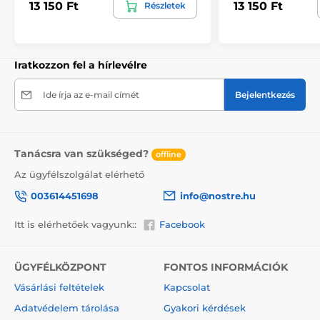
13 150 Ft
13 150 Ft
Részletek
kiválasztásakor megjelenik a pontos előnézet. Minden
tapéta 49 cm széles csíkokból áll.
Méretek (cm-ben): 147x270
(3 csík),
196x270
(4 csík),
245x270
(5 csík)
, 294x270
(6 csík)
Iratkozzon fel a hírlevélre
Ide írja az e-mail címét
Bejelentkezés
Tanácsra van szükséged?
offline
Az ügyfélszolgálat elérhető
003614451698
info@nostre.hu
Itt is elérhetőek vagyunk::
Facebook
ÜGYFÉLKÖZPONT
FONTOS INFORMÁCIÓK
Környezetbarát és egészségbarát
Vásárlási feltételek
Kapcsolat
A nyomtatási technológia környezetkímélő, ezért
Adatvédelem tárolása
Gyakori kérdések
bármely helyiségben – akár gyerekszobában is –