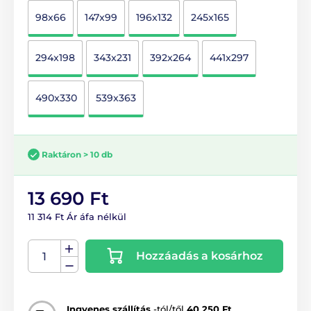
98x66
147x99
196x132
245x165
294x198
343x231
392x264
441x297
490x330
539x363
Raktáron > 10 db
13 690 Ft
11 314 Ft Ár áfa nélkül
Hozzáadás a kosárhoz
Ingyenes szállítás
-tól/től
40 250 Ft