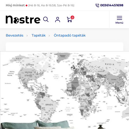
003614451698
Hívj minket
(Hé 8-16, Ke 8-16:58, Sze-Pé 8-16)
0
Menü
Bevezetés
Tapéták
Öntapadó tapéták