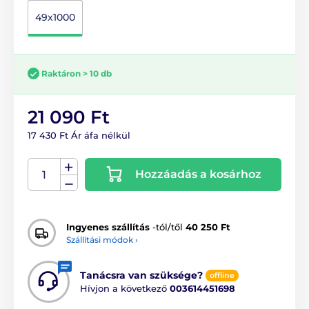
49x1000
Raktáron > 10 db
21 090 Ft
17 430 Ft Ár áfa nélkül
Hozzáadás a kosárhoz
Ingyenes szállítás
-tól/től
40 250 Ft
Szállítási módok ›
Tanácsra van szüksége?
offline
Hívjon a következő
003614451698