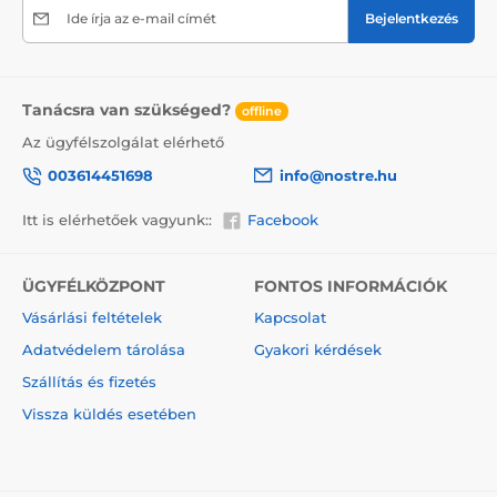
Ide írja az e-mail címét
Bejelentkezés
Egyszerű felhelyezés
Tanácsra van szükséged?
offline
A felhelyezés előtt győződjön meg róla, hogy a fal
felülete sima, tiszta, zsír- és pormentes. A legjobb
Az ügyfélszolgálat elérhető
eredmény érdekében ajánlott az alapozás. A nagy
003614451698
info@nostre.hu
tapadóerejű és rugalmas tapéták könnyen kezelhetők,
így bárki boldogul velük. A tapéta eltávolítása szintén
Itt is elérhetőek vagyunk::
Facebook
egyszerű. Ha szükséges, használja a mellékelt
útmutatót.
Útmutató letöltése
ÜGYFÉLKÖZPONT
FONTOS INFORMÁCIÓK
Vásárlási feltételek
Kapcsolat
Biztonságos csomagolás
Adatvédelem tárolása
Gyakori kérdések
A tapéta nyomtatás után feltekerve, papírszalagokkal
rögzítve, védőfóliába csomagolva, majd egy erős
Szállítás és fizetés
kartondobozba kerül, amely biztonságot nyújt a
Vissza küldés esetében
szállítás során.
Az öntapadós tapéta előnyei egyben