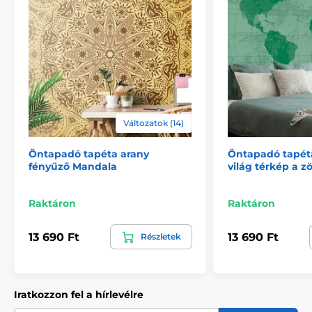
Környezetbarát és egészségkímélő
A nyomtatási technológia környezetkímélő, így a
tapéták bátran használhatók bármely helyiségben. A
felhasznált festékek megfelelnek a szigorú
Változatok (14)
egészségügyi és környezetvédelmi előírásoknak, és
VOC valamint GREENGUARD GOLD tanúsítvánnyal
rendelkeznek. Tapétáink PVC-mentesek, és a ragasztó
Öntapadó tapéta arany
Öntapadó tapét
fényűző Mandala
világ térkép a zö
vízbázisú.
Raktáron
Raktáron
13 690 Ft
13 690 Ft
Részletek
Iratkozzon fel a hírlevélre