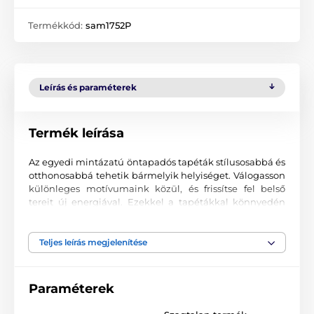
Termékkód:
sam1752P
Leírás és paraméterek
Termék leírása
Az egyedi mintázatú öntapadós tapéták stílusosabbá és
otthonosabbá tehetik bármelyik helyiséget. Válogasson
különleges motívumaink közül, és frissítse fel belső
tereit új energiával. Ezekkel a tapétákkal könnyedén
kialakíthat egy hangulatos környezetet, ahová mindig
jó visszatérni.
Teljes leírás megjelenítése
Precíz nyomtatási minőség
A tapétákat kiváló minőségű, finoman texturált, matt
Paraméterek
felületű anyagra nyomtatjuk. A minta korszerű UV-led
technológiával kerül felvitelre, 90 µm vastag fóliára. A