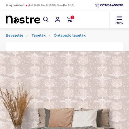
003614451698
Hívj minket
(Hé 8-16, Ke 8-16:58, Sze-Pé 8-16)
0
Menü
Bevezetés
Tapéták
Öntapadó tapéták