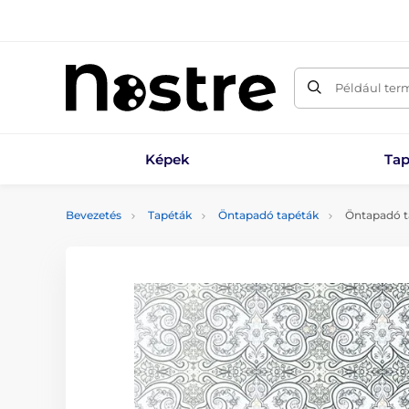
Például ter
Képek
Tap
Bevezetés
Tapéták
Öntapadó tapéták
Öntapadó ta