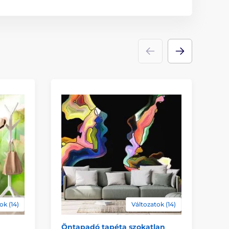
ok (14)
Változatok (14)
Öntapadó tapéta szokatlan
Ön