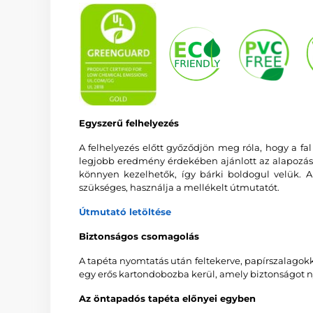
Egyszerű felhelyezés
A felhelyezés előtt győződjön meg róla, hogy a fal 
legjobb eredmény érdekében ajánlott az alapozás
könnyen kezelhetők, így bárki boldogul velük. A 
szükséges, használja a mellékelt útmutatót.
Útmutató letöltése
Biztonságos csomagolás
A tapéta nyomtatás után feltekerve, papírszalagok
egy erős kartondobozba kerül, amely biztonságot nyú
Az öntapadós tapéta előnyei egyben