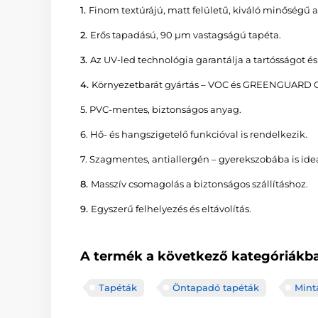
1.
Finom textúrájú, matt felületű, kiváló minőségű
2.
Erős tapadású, 90 µm vastagságú tapéta.
3.
Az UV-led technológia garantálja a tartósságot é
4.
Környezetbarát gyártás – VOC és GREENGUARD 
5. PVC-mentes, biztonságos anyag.
6. Hő- és hangszigetelő funkcióval is rendelkezik.
7. Szagmentes, antiallergén – gyerekszobába is ideá
8.
Masszív csomagolás a biztonságos szállításhoz.
9.
Egyszerű felhelyezés és eltávolítás.
A termék a következő kategóriákba
Tapéták
Öntapadó tapéták
Mint