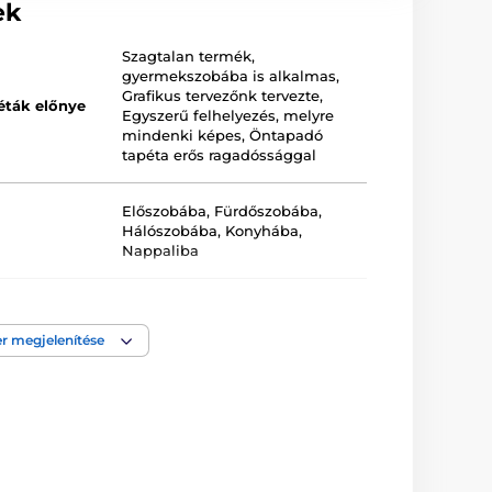
ek
Szagtalan termék,
gyermekszobába is alkalmas
,
Grafikus tervezőnk tervezte
,
éták előnye
Egyszerű felhelyezés, melyre
mindenki képes
,
Öntapadó
tapéta erős ragadóssággal
Előszobába
,
Fürdőszobába
,
Hálószobába
,
Konyhába
,
Nappaliba
Fehér
,
Fekete
r megjelenítése
a
Lemosható
,
Öntapadós