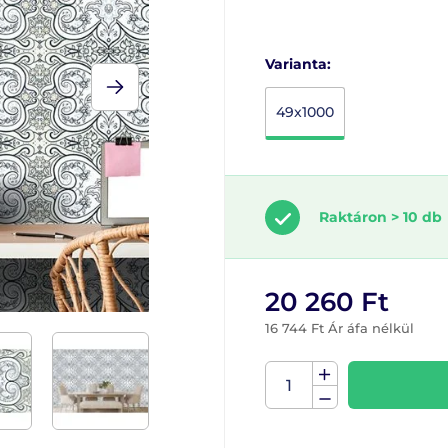
Varianta:
49x1000
Raktáron > 10 db
20 260 Ft
16 744 Ft Ár áfa nélkül