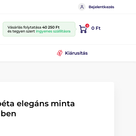
Bejelentkezés
0
Vásárlás folytatása
40 250 Ft
0 Ft
és tegyen szert
ingyenes szállításra
Kiárusítás
éta elegáns minta
elben