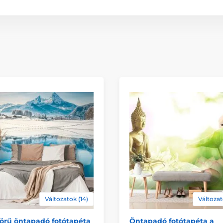
Változatok (14)
Változat
örű öntapadó fotótapéta
Öntapadó fotótapéta a