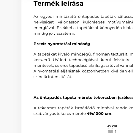
Termék leírása
Az egyedi mintázatú öntapadós tapéták stíluso
helyiséget. Válogasson különleges motívumaink 
energiával. Ezekkel a tapétákkal könnyedén kiala
mindig jó visszatérni.
Precíz nyomtatási minőség
A tapétákat kiváló minőségű, finoman texturált, 
korszerű UV-led technológiával kerül felvitelr
mentesek, és erős tapadású akrilragasztóval vannak e
A nyomtatási eljárásnak köszönhetően kiválóan el
színeik intenzitását.
Az öntapadós tapéta mérete tekercsben (széles
A tekercses tapéták ismétlődő mintával rendelke
szabványos tekercs mérete
49x1000 cm
.