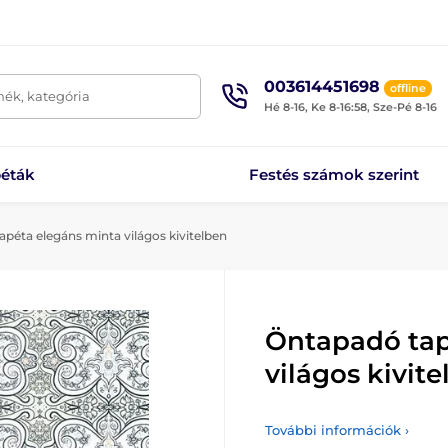
003614451698
offline
mék, kategória
Hé 8-16, Ke 8-16:58, Sze-Pé 8-16
éták
Festés számok szerint
péta elegáns minta világos kivitelben
Öntapadó tap
világos kivit
További információk ›