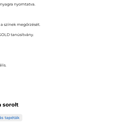
 anyagra nyomtatva.
s a színek megőrzését.
GOLD tanúsítvány.
lis.
 sorolt
ás tapéták