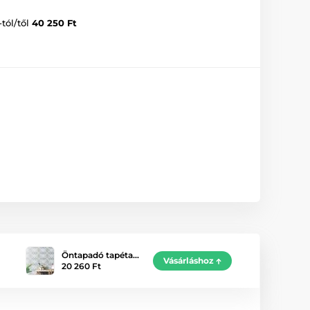
-tól/től
40 250 Ft
Öntapadó tapéta…
Vásárláshoz
20 260 Ft