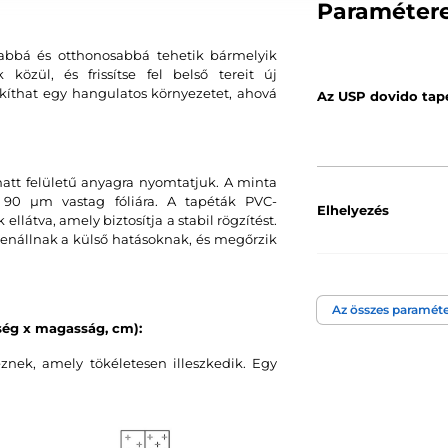
Paraméter
sabbá és otthonosabbá tehetik bármelyik
közül, és frissítse fel belső tereit új
kíthat egy hangulatos környezetet, ahová
Az USP dovido tap
matt felületű anyagra nyomtatjuk. A minta
e, 90 µm vastag fóliára. A tapéták PVC-
Elhelyezés
llátva, amely biztosítja a stabil rögzítést.
lenállnak a külső hatásoknak, és megőrzik
Szín
Az összes paraméte
ség x magasság, cm):
Tapéta technológi
znek, amely tökéletesen illeszkedik. Egy