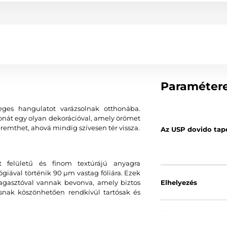
Paraméter
eges hangulatot varázsolnak otthonába.
tthonát egy olyan dekorációval, amely örömet
remthet, ahová mindig szívesen tér vissza.
Az USP dovido tap
 felületű és finom textúrájú anyagra
ával történik 90 µm vastag fóliára. Ezek
agasztóval vannak bevonva, amely biztos
Elhelyezés
ásnak köszönhetően rendkívül tartósak és
Szín