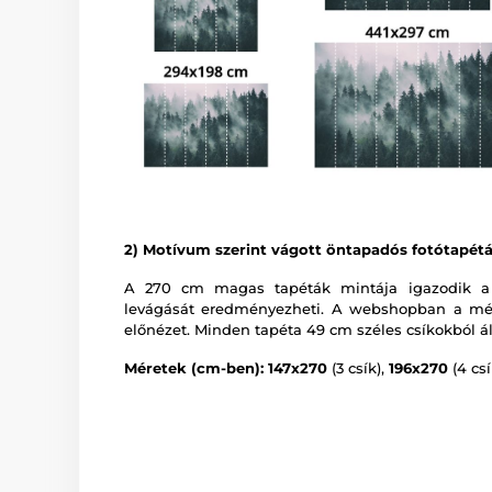
2) Motívum szerint vágott öntapadós fotótapét
A 270 cm magas tapéták mintája igazodik a
levágását eredményezheti. A webshopban a mér
előnézet. Minden tapéta 49 cm széles csíkokból ál
Méretek (cm-ben): 147x270
(3 csík),
196x270
(4 csí