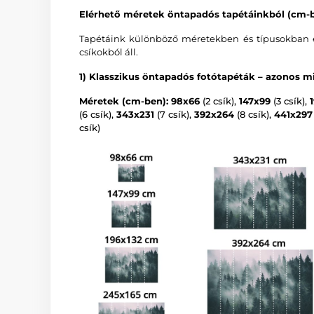
Elérhető méretek öntapadós tapétáinkból (cm-b
Tapétáink különböző méretekben és típusokban é
csíkokból áll.
1) Klasszikus öntapadós fotótapéták – azonos mi
Méretek (cm-ben): 98x66
(2 csík),
147x99
(3 csík),
(6 csík),
343x231
(7 csík),
392x264
(8 csík),
441x297
csík)