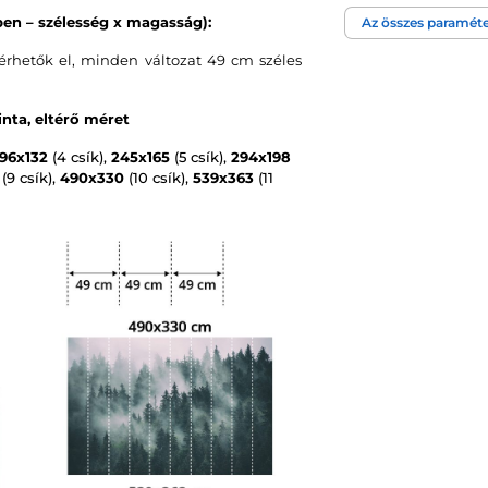
en – szélesség x magasság):
Az összes paraméte
Tapéta technológi
rhetők el, minden változat 49 cm széles
nta, eltérő méret
196x132
(4 csík),
245x165
(5 csík),
294x198
(9 csík),
490x330
(10 csík),
539x363
(11