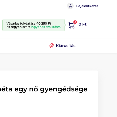
Bejelentkezés
0
Vásárlás folytatása
40 250 Ft
0 Ft
és tegyen szert
ingyenes szállításra
Kiárusítás
éta egy nő gyengédsége