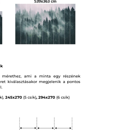
ák
 mérethez, ami a minta egy részének
et kiválasztásakor megjelenik a pontos
l.
k),
245x270
(5 csík)
, 294x270
(6 csík)