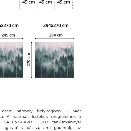
, ezért bármely helyiségben – akár
tó. A használt festékek megfelelnek a
int GREENGUARD GOLD tanúsítvánnyal
ragasztó vízbázisú, ami garantálja az