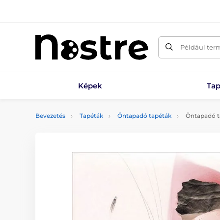
Például ter
Képek
Tap
Bevezetés
Tapéták
Öntapadó tapéták
Öntapadó t