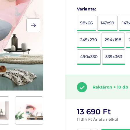
Varianta:
98x66
147x99
147
245x270
294x198
490x330
539x363
Raktáron > 10 db
13 690 Ft
11 314 Ft Ár áfa nélkül