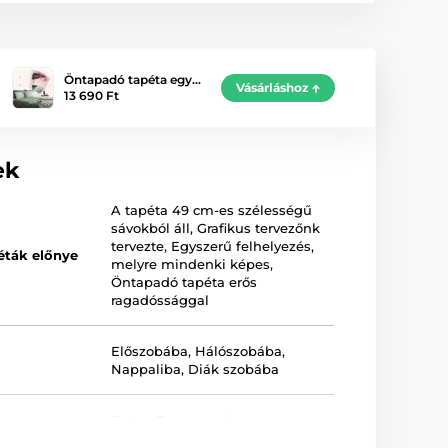
Öntapadó tapéta egy…
Vásárláshoz
13 690 Ft
ek
A tapéta 49 cm-es szélességű
sávokból áll
,
Grafikus tervezőnk
tervezte
,
Egyszerű felhelyezés,
éták előnye
melyre mindenki képes
,
Öntapadó tapéta erős
ragadóssággal
Előszobába
,
Hálószobába
,
Nappaliba
,
Diák szobába
Fehér
,
Rószaszínű