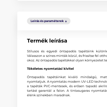
Leírás és paraméterek
Termék leírása
Stílusos és egyedi öntapadós tapétáink különl
Válasszon a színes minták közül, és frissítse fel o
okoz. Az öntapadós tapétákkal olyan környezetet te
Tökéletes nyomtatási kivitel
Öntapadós tapétáinkat kiváló minőségű, matt
nyomtatjuk. A nyomtatás modern UV-LED technológi
a tapéták PVC-mentesek, és erősen tapadó akrilr
tartást garantál a falon. A tintasugaras nyomtat
élénk színekben maradnak.