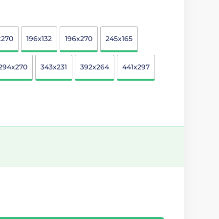
x270
196x132
196x270
245x165
294x270
343x231
392x264
441x297