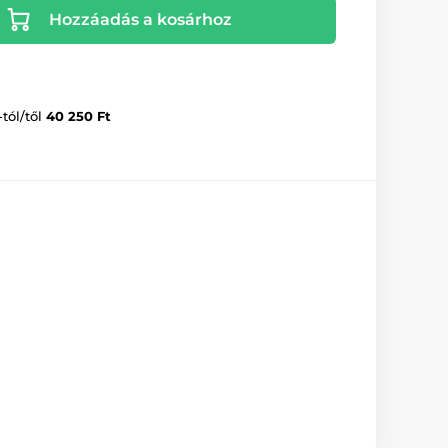
Hozzáadás a kosárhoz
-tól/től
40 250 Ft