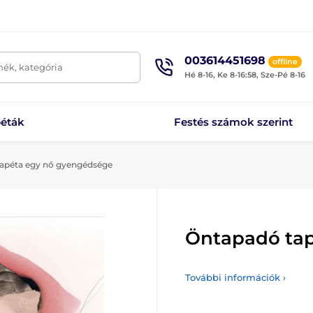
003614451698
offline
mék, kategória
Hé 8-16, Ke 8-16:58, Sze-Pé 8-16
éták
Festés számok szerint
apéta egy nő gyengédsége
Öntapadó tap
További információk ›