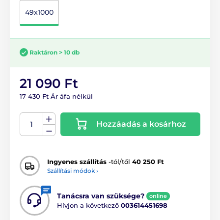
49x1000
Raktáron > 10 db
21 090 Ft
17 430 Ft Ár áfa nélkül
Hozzáadás a kosárhoz
Ingyenes szállítás
-tól/től
40 250 Ft
Szállítási módok ›
Tanácsra van szüksége?
online
Hívjon a következő
003614451698