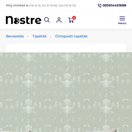
003614451698
Hívj minket
(Hé 8-16, Ke 8-16:58, Sze-Pé 8-16)
0
Menü
Bevezetés
Tapéták
Öntapadó tapéták