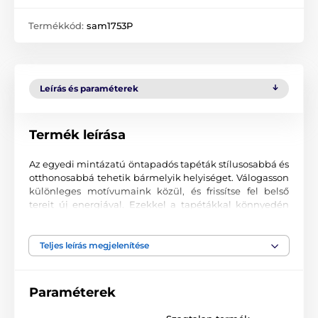
Termékkód:
sam1753P
Leírás és paraméterek
Termék leírása
Az egyedi mintázatú öntapadós tapéták stílusosabbá és
otthonosabbá tehetik bármelyik helyiséget. Válogasson
különleges motívumaink közül, és frissítse fel belső
tereit új energiával. Ezekkel a tapétákkal könnyedén
kialakíthat egy hangulatos környezetet, ahová mindig
jó visszatérni.
Teljes leírás megjelenítése
Precíz nyomtatási minőség
A tapétákat kiváló minőségű, finoman texturált, matt
Paraméterek
felületű anyagra nyomtatjuk. A minta korszerű UV-led
technológiával kerül felvitelre, 90 µm vastag fóliára. A