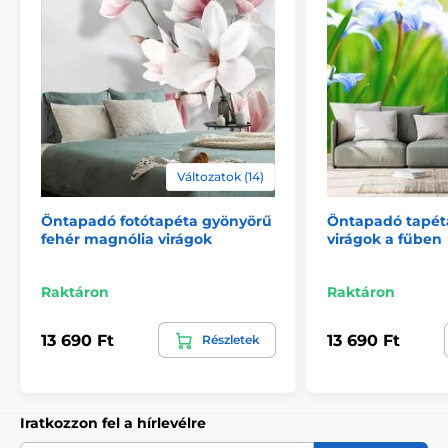
Környezetbarát és egészségkímélő
A nyomtatási technológia környezetkímélő, így a
tapéták bátran használhatók bármely helyiségben. A
felhasznált festékek megfelelnek a szigorú
Változatok (14)
egészségügyi és környezetvédelmi előírásoknak, és
VOC valamint GREENGUARD GOLD tanúsítvánnyal
rendelkeznek. Tapétáink PVC-mentesek, és a ragasztó
Öntapadó fotótapéta gyönyörű
Öntapadó tapéta
fehér magnólia virágok
virágok a fűben
vízbázisú.
Raktáron
Raktáron
13 690 Ft
13 690 Ft
Részletek
Iratkozzon fel a hírlevélre