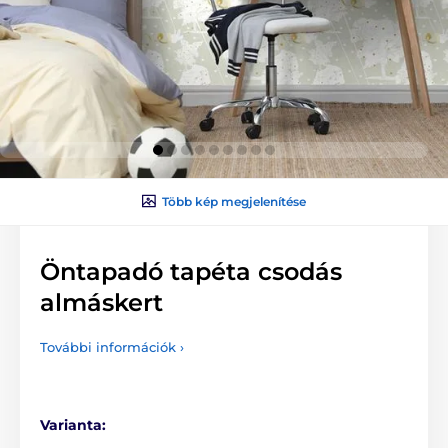
Több kép megjelenítése
Öntapadó tapéta csodás
almáskert
További információk ›
Varianta: