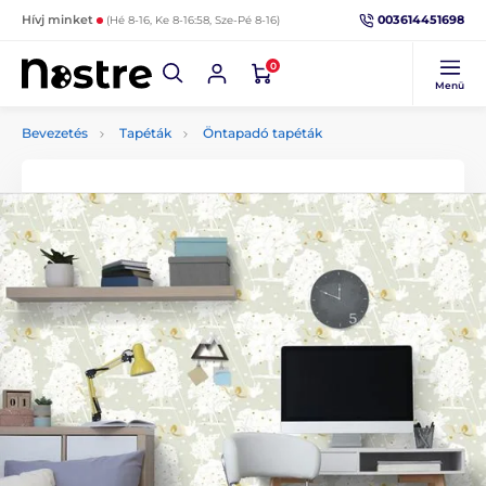
003614451698
Hívj minket
(Hé 8-16, Ke 8-16:58, Sze-Pé 8-16)
0
Menü
Bevezetés
Tapéták
Öntapadó tapéták