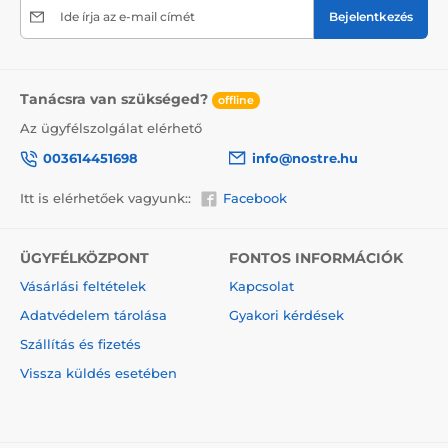
Ide írja az e-mail címét
Bejelentkezés
Egyszerű felhelyezés
Tanácsra van szükséged?
offline
A felhelyezés előtt győződjön meg róla, hogy a fal
felülete sima, tiszta, zsír- és pormentes. A legjobb
Az ügyfélszolgálat elérhető
eredmény érdekében ajánlott az alapozás. A nagy
003614451698
info@nostre.hu
tapadóerejű és rugalmas tapéták könnyen kezelhetők,
így bárki boldogul velük. A tapéta eltávolítása szintén
Itt is elérhetőek vagyunk::
Facebook
egyszerű. Ha szükséges, használja a mellékelt
útmutatót.
Útmutató letöltése
ÜGYFÉLKÖZPONT
FONTOS INFORMÁCIÓK
Vásárlási feltételek
Kapcsolat
Biztonságos csomagolás
Adatvédelem tárolása
Gyakori kérdések
A tapéta nyomtatás után feltekerve, papírszalagokkal
rögzítve, védőfóliába csomagolva, majd egy erős
Szállítás és fizetés
kartondobozba kerül, amely biztonságot nyújt a
Vissza küldés esetében
szállítás során.
Az öntapadós tapéta előnyei egyben