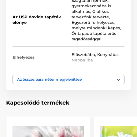
Szagtalan termék,
tapéták PVC-mentesek, és erős tapadású
gyermekszobába is
akrilragasztóval vannak ellátva, amely biztosítja a stabil
alkalmas
,
Grafikus
rögzítést. A nyomtatási eljárásnak köszönhetően
Az USP dovido tapéták
tervezőnk tervezte
,
kiválóan ellenállnak a külső hatásoknak, és megőrzik
előnye
Egyszerű felhelyezés,
színeik intenzitását.
melyre mindenki képes
,
Öntapadó tapéta erős
ragadóssággal
Az öntapadós tapéta mérete tekercsben (szélesség x
magasság, cm):
Előszobába
,
Konyhába
,
Elhelyezés
Nappaliba
A tekercses tapéták ismétlődő mintával rendelkeznek,
amely tökéletesen illeszkedik. Egy szabványos tekercs
mérete
49x1000 cm
.
Szín
Fehér
,
Zöld
Az összes paraméter megjelenítése
Tapéta technológia
Lemosható
,
Öntapadós
Kapcsolódó termékek