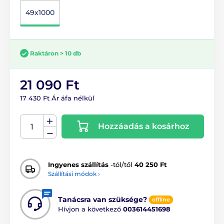
49x1000
Raktáron > 10 db
21 090 Ft
17 430 Ft Ár áfa nélkül
Hozzáadás a kosárhoz
Ingyenes szállítás
-tól/től
40 250 Ft
Szállítási módok ›
Tanácsra van szüksége?
offline
Hívjon a következő
003614451698