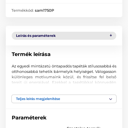
Termékkód:
sam1750P
Leírás és paraméterek
Termék leírása
Az egyedi mintázatú öntapadós tapéták stílusosabbá és
otthonosabbá tehetik bármelyik helyiséget. Válogasson
különleges motívumaink közül, és frissítse fel belső
tereit új energiával. Ezekkel a tapétákkal könnyedén
kialakíthat egy hangulatos környezetet, ahová mindig
jó visszatérni.
Teljes leírás megjelenítése
Precíz nyomtatási minőség
A tapétákat kiváló minőségű, finoman texturált, matt
Paraméterek
felületű anyagra nyomtatjuk. A minta korszerű UV-led
technológiával kerül felvitelre, 90 µm vastag fóliára. A